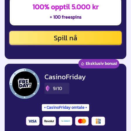
100% opptil 5.000 kr
+ 100 freespins
Spill nå
Eksklusiv bonus!
CasinoFriday
9/10
CasinoFriday omtale