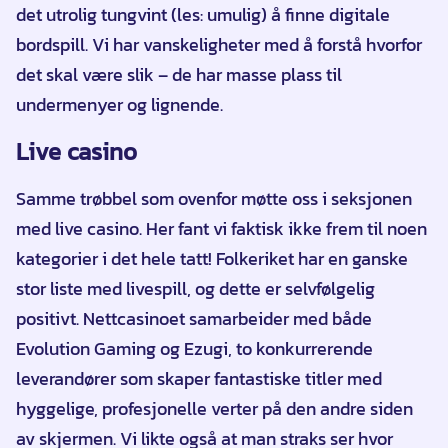
det utrolig tungvint (les: umulig) å finne digitale
bordspill. Vi har vanskeligheter med å forstå hvorfor
det skal være slik – de har masse plass til
undermenyer og lignende.
Live casino
Samme trøbbel som ovenfor møtte oss i seksjonen
med live casino. Her fant vi faktisk ikke frem til noen
kategorier i det hele tatt! Folkeriket har en ganske
stor liste med livespill, og dette er selvfølgelig
positivt. Nettcasinoet samarbeider med både
Evolution Gaming og Ezugi, to konkurrerende
leverandører som skaper fantastiske titler med
hyggelige, profesjonelle verter på den andre siden
av skjermen. Vi likte også at man straks ser hvor