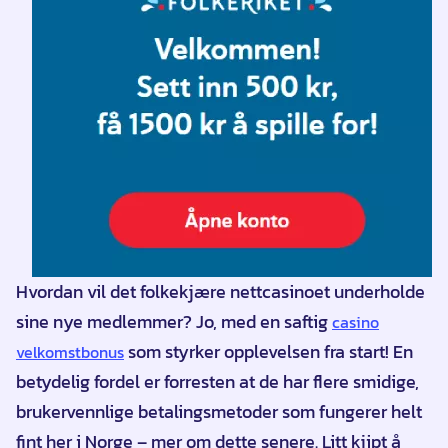
Hvordan vil det folkekjære nettcasinoet underholde
sine nye medlemmer? Jo, med en saftig
casino
som styrker opplevelsen fra start! En
velkomstbonus
betydelig fordel er forresten at de har flere smidige,
brukervennlige betalingsmetoder som fungerer helt
fint her i Norge – mer om dette senere. Litt kjipt å