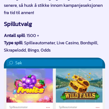
senere, så husk å stikke innom kampanjeseksjonen
fra tid til annen!
Spillutvalg
Antall spill
: 1500 +
Type spill
: Spilleautomater, Live Casino, Bordspill,
Skrapelodd, Bingo, Odds