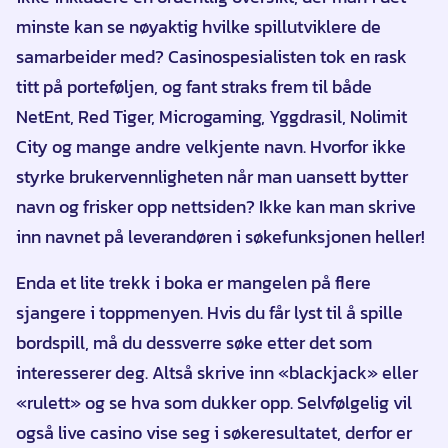
minste kan se nøyaktig hvilke spillutviklere de
samarbeider med? Casinospesialisten tok en rask
titt på porteføljen, og fant straks frem til både
NetEnt, Red Tiger, Microgaming, Yggdrasil, Nolimit
City og mange andre velkjente navn. Hvorfor ikke
styrke brukervennligheten når man uansett bytter
navn og frisker opp nettsiden? Ikke kan man skrive
inn navnet på leverandøren i søkefunksjonen heller!
Enda et lite trekk i boka er mangelen på flere
sjangere i toppmenyen. Hvis du får lyst til å spille
bordspill, må du dessverre søke etter det som
interesserer deg. Altså skrive inn «blackjack» eller
«rulett» og se hva som dukker opp. Selvfølgelig vil
også live casino vise seg i søkeresultatet, derfor er