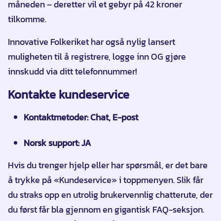
måneden – deretter vil et gebyr på 42 kroner
tilkomme.
Innovative Folkeriket har også nylig lansert
muligheten til å registrere, logge inn OG gjøre
innskudd via ditt telefonnummer!
Kontakte kundeservice
Kontaktmetoder
: Chat, E-post
Norsk support
: JA
Hvis du trenger hjelp eller har spørsmål, er det bare
å trykke på «Kundeservice» i toppmenyen. Slik får
du straks opp en utrolig brukervennlig chatterute, der
du først får bla gjennom en gigantisk FAQ-seksjon.