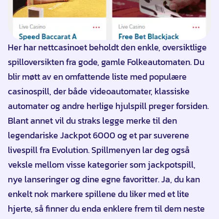
Her har nettcasinoet beholdt den enkle, oversiktlige
spilloversikten fra gode, gamle Folkeautomaten. Du
blir møtt av en omfattende liste med populære
casinospill, der både videoautomater, klassiske
automater og andre herlige hjulspill preger forsiden.
Blant annet vil du straks legge merke til den
legendariske Jackpot 6000 og et par suverene
livespill fra Evolution. Spillmenyen lar deg også
veksle mellom visse kategorier som jackpotspill,
nye lanseringer og dine egne favoritter. Ja, du kan
enkelt nok markere spillene du liker med et lite
hjerte, så finner du enda enklere frem til dem neste