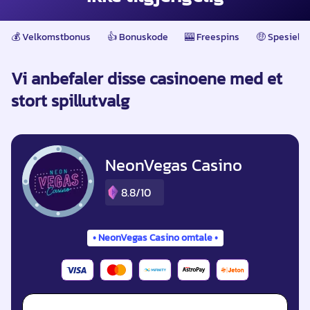
💰 Velkomstbonus
👍 Bonuskode
🎰 Freespins
🤑 Spesiell
Vi anbefaler disse casinoene med et
stort spillutvalg
NeonVegas Casino
8.8/10
NeonVegas Casino omtale