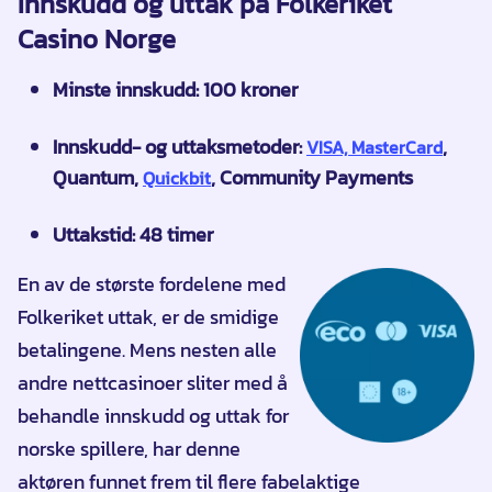
Innskudd og uttak på Folkeriket
Casino Norge
Minste innskudd
: 100 kroner
Innskudd- og uttaksmetoder
:
,
VISA, MasterCard
Quantum,
, Community Payments
Quickbit
Uttakstid
: 48 timer
En av de største fordelene med
Folkeriket uttak, er de smidige
betalingene. Mens nesten alle
andre nettcasinoer sliter med å
behandle innskudd og uttak for
norske spillere, har denne
aktøren funnet frem til flere fabelaktige