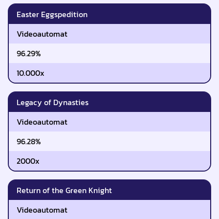
Easter Eggspedition
Videoautomat
96.29%
10.000x
Legacy of Dynasties
Videoautomat
96.28%
2000x
Return of the Green Knight
Videoautomat