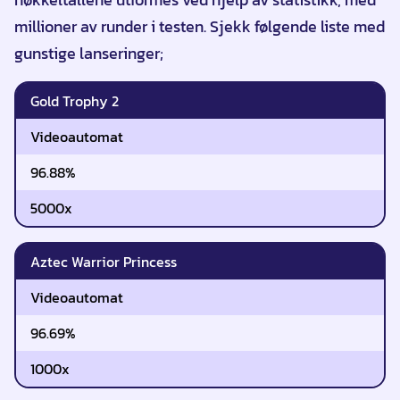
millioner av runder i testen. Sjekk følgende liste med
gunstige lanseringer;
Gold Trophy 2
Videoautomat
96.88%
5000x
Aztec Warrior Princess
Videoautomat
96.69%
1000x