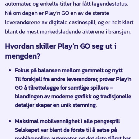
automater, og enkelte titler har fått legendestatus.
Nå om dagen er Play’n GO en av de største
leverandørene av digitale casinospill, og er helt klart
blant de mest markedsledende aktørene i bransjen.
Hvordan skiller Play’n GO seg ut i
mengden?
Fokus på balansen mellom gammelt og nytt
Til forskjell fra andre leverandører, prøver Play’n
GO å tilrettelegge for samtlige spillere –
blandingen av moderne grafikk og tradisjonelle
detaljer skaper en unik stemning.
Maksimal mobilvennlighet i alle pengespill
Selskapet var blant de første til å satse på
mobilvennlige automater, og det siste tiåret har