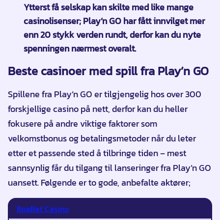
Ytterst få selskap kan skilte med like mange
casinolisenser; Play’n GO har fått innvilget mer
enn 20 stykk verden rundt, derfor kan du nyte
spenningen nærmest overalt.
Beste casinoer med spill fra Play’n GO
Spillene fra Play’n GO er tilgjengelig hos over 300
forskjellige casino på nett, derfor kan du heller
fokusere på andre viktige faktorer som
velkomstbonus og betalingsmetoder når du leter
etter et passende sted å tilbringe tiden – mest
sannsynlig får du tilgang til lanseringer fra Play’n GO
uansett. Følgende er to gode, anbefalte aktører;
BoaBet Casino