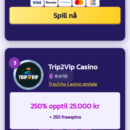
Spill nå
Trip2Vip Casino
8.4/10
Trip2Vip Casino omtale
250% opptil 25.000 kr
+ 250 freespins