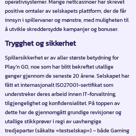
operativsystemer. Mange nettcasinoer har skrevet
positive omtaler av selskapets plattform, der de får
innsyn i spillervaner og mønstre, med muligheten til
å utvikle skreddersydde kampanjer og bonuser.
Trygghet og sikkerhet
Spillersikkerhet er av aller største betydning for
Play’n GO, noe som har blitt bekreftet utallige
ganger gjennom de seneste 20 årene. Selskapet har
fått et internasjonalt ISO27001-sertifikat som
understreker deres arbeid innen IT-forvaltning,
tilgjengelighet og konfidensialitet. På toppen av
dette har de gjennomgått grundige revisjoner og
utallige stikkprøver i regi av uavhengige
tredjeparter (såkalte «testselskap») – både Gaming