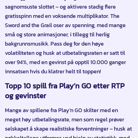
sagnomsuste slottet – og aktivere stadig flere
gratisspinn med en voksende multiplikator. The
Sword and the Grail oser av spenning, med mange
små og store animasjoner, i tillegg til herlig
bakgrunnsmusikk. Pass deg for den høye
volatiliteten og husk at utbetalingsraten er satt til
over 94%, med en gevinst på opptil 10.000 ganger
innsatsen hvis du klatrer helt til toppen!
Topp 10 spill fra Play’n GO etter RTP
og gevinster
Mange av spillene fra Play’n GO skilter med en
meget høy utbetalingsrate, men som regel prøver
selskapet å skape realistiske forventninger – husk at
nøkkeltallene utformes ved hjelp av statistikk, med