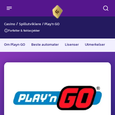
/
Casino
Spillutviklere
/
Play’n GO
Forfatter & faktasjekker
Om Playn GO
Beste automater
Lisenser
Utmerkelser
Pr