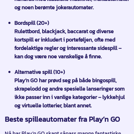
og noen berømte jokerautomater.
Bordspill (20+)
Rulettbord, blackjack, baccarat og diverse
kortspill er inkludert i porteføljen, ofte med
fordelaktige regler og interessante sidespill –
kan dog være noe vanskelige å finne.
Alternative spill (10+)
Play’n GO har prøvd seg på både bingospill,
skrapelodd og andre spesielle lanseringer som
ikke passer inn i vanlige kategorier – lykkehjul
og virtuelle lotterier, blant annet.
Beste spilleautomater fra Play’n GO
Nå har Play’n GO skapt såpass mange fantastiske