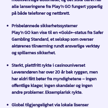
alle lanseringene fra Play’n GO fungert ypperlig
på både telefoner og nettbrett.
Prisbelønnede sikkerhetssystemer
Play’n GO kan vise til en «Gold»-status fra Safer
Gambling Standard, et selskap som overser
aktørenes tilnærming rundt ansvarlige verktøy
og spillernes sikkerhet.
Sterkt, plettfritt rykte i casinouniverset
Leverandøren har over 20 år bak ryggen, men
har aldri fått bøter fra myndighetene – ingen
offentlige klager, ingen skandaler og ingen
andre problemer. Eksemplarisk rykte.
Global tilgjengelighet via lokale lisenser