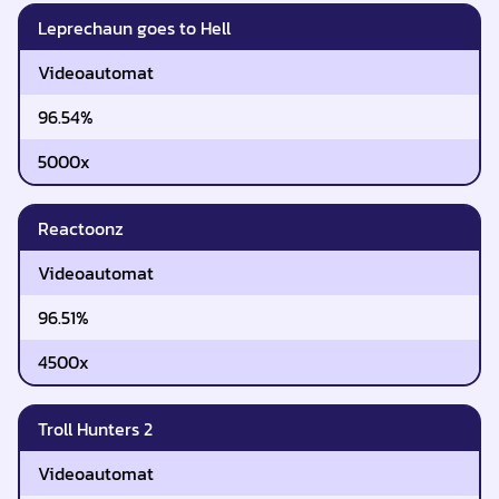
Leprechaun goes to Hell
Videoautomat
96.54%
5000x
Reactoonz
Videoautomat
96.51%
4500x
Troll Hunters 2
Videoautomat