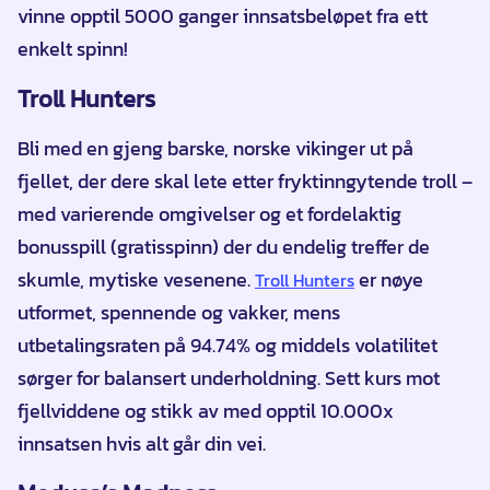
vinne opptil 5000 ganger innsatsbeløpet fra ett
enkelt spinn!
Troll Hunters
Bli med en gjeng barske, norske vikinger ut på
fjellet, der dere skal lete etter fryktinngytende troll –
med varierende omgivelser og et fordelaktig
bonusspill (gratisspinn) der du endelig treffer de
skumle, mytiske vesenene.
er nøye
Troll Hunters
utformet, spennende og vakker, mens
utbetalingsraten på 94.74% og middels volatilitet
sørger for balansert underholdning. Sett kurs mot
fjellviddene og stikk av med opptil 10.000x
innsatsen hvis alt går din vei.