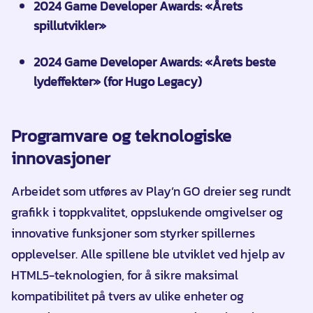
2024 Game Developer Awards: «Årets
spillutvikler»
2024 Game Developer Awards: «Årets beste
lydeffekter» (for Hugo Legacy)
Programvare og teknologiske
innovasjoner
Arbeidet som utføres av Play’n GO dreier seg rundt
grafikk i toppkvalitet, oppslukende omgivelser og
innovative funksjoner som styrker spillernes
opplevelser. Alle spillene ble utviklet ved hjelp av
HTML5-teknologien, for å sikre maksimal
kompatibilitet på tvers av ulike enheter og