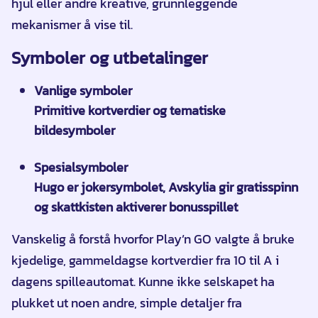
hjul eller andre kreative, grunnleggende
mekanismer å vise til.
Symboler og utbetalinger
Vanlige symboler
Primitive kortverdier og tematiske
bildesymboler
Spesialsymboler
Hugo er jokersymbolet, Avskylia gir gratisspinn
og skattkisten aktiverer bonusspillet
Vanskelig å forstå hvorfor Play’n GO valgte å bruke
kjedelige, gammeldagse kortverdier fra 10 til A i
dagens spilleautomat. Kunne ikke selskapet ha
plukket ut noen andre, simple detaljer fra