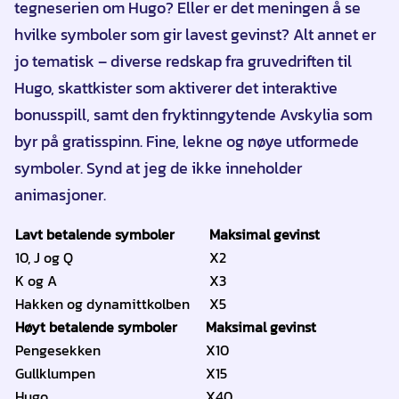
tegneserien om Hugo? Eller er det meningen å se
hvilke symboler som gir lavest gevinst? Alt annet er
jo tematisk – diverse redskap fra gruvedriften til
Hugo, skattkister som aktiverer det interaktive
bonusspill, samt den fryktinngytende Avskylia som
byr på gratisspinn. Fine, lekne og nøye utformede
symboler. Synd at jeg de ikke inneholder
animasjoner.
Lavt betalende symboler
Maksimal gevinst
10, J og Q
X2
K og A
X3
Hakken og dynamittkolben
X5
Høyt betalende symboler
Maksimal gevinst
Pengesekken
X10
Gullklumpen
X15
Hugo
X40