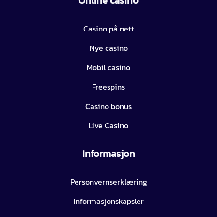
Online casino
Casino på nett
Nye casino
Mobil casino
Freespins
Casino bonus
Live Casino
Informasjon
Personvernserklæring
Informasjonskapsler