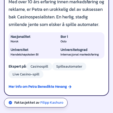
Med over 10 års erfaring innen markedsføring og
reklame, er Petra en urokkelig del av suksessen
bak Casinospesialisten. En herlig, stadig
smilende jente som elsker å spille automater.
Nasjonalitet
Bor i
Norsk
Oslo
Universitet
Universitetsgrad
Handelshøyskolen BI
Internasjonal markedsføring
Ekspert på:
Casinospill
Spilleautomater
Live Casino-spill
Mer info om Petra Benedikte Hevang
Faktasjekket av
Filipp Kashuro