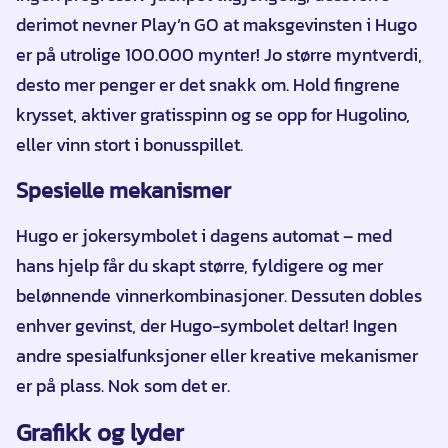
derimot nevner Play’n GO at maksgevinsten i Hugo
er på utrolige 100.000 mynter! Jo større myntverdi,
desto mer penger er det snakk om. Hold fingrene
krysset, aktiver gratisspinn og se opp for Hugolino,
eller vinn stort i bonusspillet.
Spesielle mekanismer
Hugo er jokersymbolet i dagens automat – med
hans hjelp får du skapt større, fyldigere og mer
belønnende vinnerkombinasjoner. Dessuten dobles
enhver gevinst, der Hugo-symbolet deltar! Ingen
andre spesialfunksjoner eller kreative mekanismer
er på plass. Nok som det er.
Grafikk og lyder