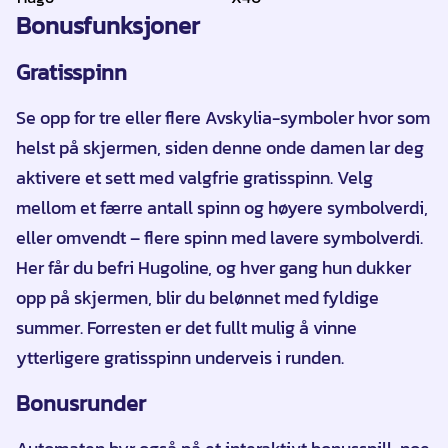
Bonusfunksjoner
Gratisspinn
Se opp for tre eller flere Avskylia-symboler hvor som
helst på skjermen, siden denne onde damen lar deg
aktivere et sett med valgfrie gratisspinn. Velg
mellom et færre antall spinn og høyere symbolverdi,
eller omvendt – flere spinn med lavere symbolverdi.
Her får du befri Hugoline, og hver gang hun dukker
opp på skjermen, blir du belønnet med fyldige
summer. Forresten er det fullt mulig å vinne
ytterligere gratisspinn underveis i runden.
Bonusrunder