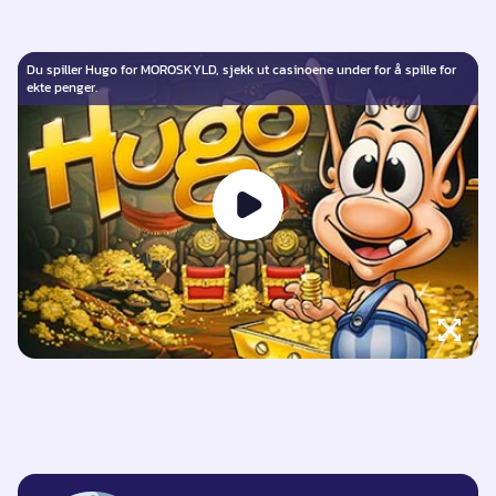
Du spiller Hugo for MOROSKYLD, sjekk ut casinoene under for å spille for
ekte penger.