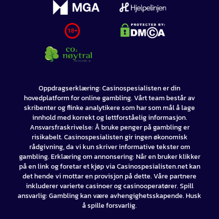
Oppdragserklæring: Casinospesialisten er din
hovedplatform for online gambling. Vårt team består av
skribenter og flinke analytikere som har som mål å lage
innhold med korrekt og lettforståelig informasjon.
Ansvarsfraskrivelse: Å bruke penger på gambling er
risikabelt. Casinospesialisten gir ingen økonomisk
rådgivning, da vi kun skriver informative tekster om
gambling. Erklæring om annonsering: Når en bruker klikker
på en link og foretar et kjøp via Casinospesialisten.net kan
det hende vi mottar en provisjon på dette. Våre partnere
inkluderer varierte casinoer og casinooperatører. Spill
ansvarlig: Gambling kan være avhengighetsskapende. Husk
å spille forsvarlig.