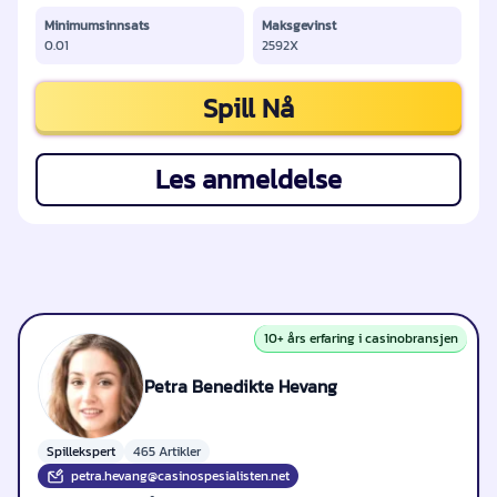
Minimumsinnsats
Maksgevinst
0.01
2592X
Spill Nå
Les anmeldelse
10+ års erfaring i casinobransjen
Petra Benedikte Hevang
Spillekspert
465 Artikler
petra.hevang@casinospesialisten.net