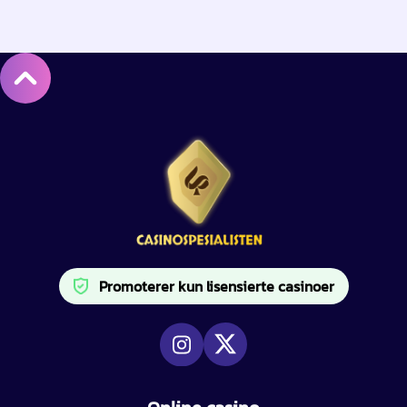
Promoterer kun lisensierte casinoer