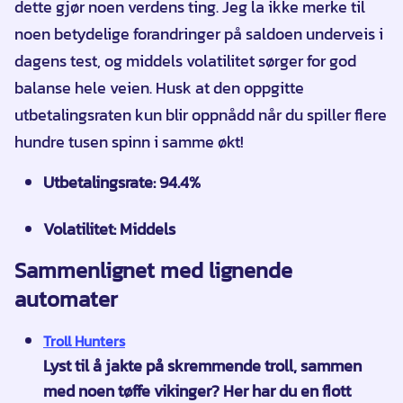
dette gjør noen verdens ting. Jeg la ikke merke til
noen betydelige forandringer på saldoen underveis i
dagens test, og middels volatilitet sørger for god
balanse hele veien. Husk at den oppgitte
utbetalingsraten kun blir oppnådd når du spiller flere
hundre tusen spinn i samme økt!
Utbetalingsrate
: 94.4%
Volatilitet
: Middels
Sammenlignet med lignende
automater
Troll Hunters
Lyst til å jakte på skremmende troll, sammen
med noen tøffe vikinger? Her har du en flott