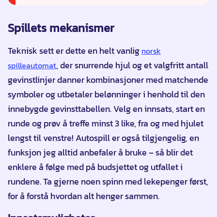
Spillets mekanismer
Teknisk sett er dette en helt vanlig
norsk
, der snurrende hjul og et valgfritt antall
spilleautomat
gevinstlinjer danner kombinasjoner med matchende
symboler og utbetaler belønninger i henhold til den
innebygde gevinsttabellen. Velg en innsats, start en
runde og prøv å treffe minst 3 like, fra og med hjulet
lengst til venstre! Autospill er også tilgjengelig, en
funksjon jeg alltid anbefaler å bruke – så blir det
enklere å følge med på budsjettet og utfallet i
rundene. Ta gjerne noen spinn med lekepenger først,
for å forstå hvordan alt henger sammen.