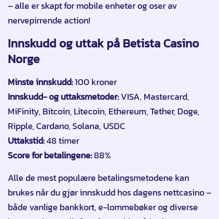
– alle er skapt for mobile enheter og oser av
nervepirrende action!
Innskudd og uttak på Betista Casino
Norge
Minste innskudd:
100 kroner
Innskudd- og uttaksmetoder:
VISA, Mastercard,
MiFinity, Bitcoin, Litecoin, Ethereum, Tether, Doge,
Ripple, Cardano, Solana, USDC
Uttakstid:
48 timer
Score for betalingene:
88%
Alle de mest populære betalingsmetodene kan
brukes når du gjør innskudd hos dagens nettcasino –
både vanlige bankkort, e-lommebøker og diverse