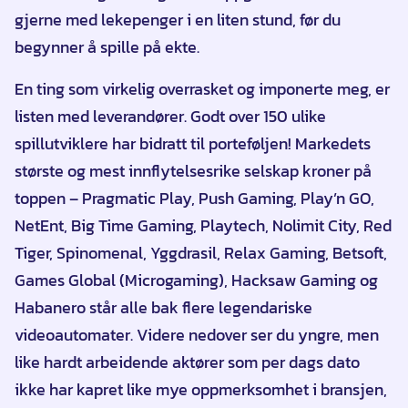
gjerne med lekepenger i en liten stund, før du
begynner å spille på ekte.
En ting som virkelig overrasket og imponerte meg, er
listen med leverandører. Godt over 150 ulike
spillutviklere har bidratt til porteføljen! Markedets
største og mest innflytelsesrike selskap kroner på
toppen – Pragmatic Play, Push Gaming, Play’n GO,
NetEnt, Big Time Gaming, Playtech, Nolimit City, Red
Tiger, Spinomenal, Yggdrasil, Relax Gaming, Betsoft,
Games Global (Microgaming), Hacksaw Gaming og
Habanero står alle bak flere legendariske
videoautomater. Videre nedover ser du yngre, men
like hardt arbeidende aktører som per dags dato
ikke har kapret like mye oppmerksomhet i bransjen,