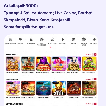
Antall spill
: 9000+
Type spill
: Spilleautomater, Live Casino, Bordspill,
Skrapelodd, Bingo, Keno, Krasjespill
Score for spillutvalget
: 86%