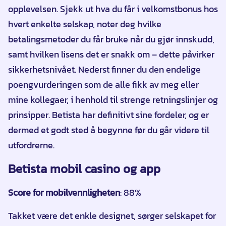
opplevelsen. Sjekk ut hva du får i velkomstbonus hos
hvert enkelte selskap, noter deg hvilke
betalingsmetoder du får bruke når du gjør innskudd,
samt hvilken lisens det er snakk om – dette påvirker
sikkerhetsnivået. Nederst finner du den endelige
poengvurderingen som de alle fikk av meg eller
mine kollegaer, i henhold til strenge retningslinjer og
prinsipper. Betista har definitivt sine fordeler, og er
dermed et godt sted å begynne før du går videre til
utfordrerne.
Betista mobil casino og app
Score for mobilvennligheten
: 88%
Takket være det enkle designet, sørger selskapet for