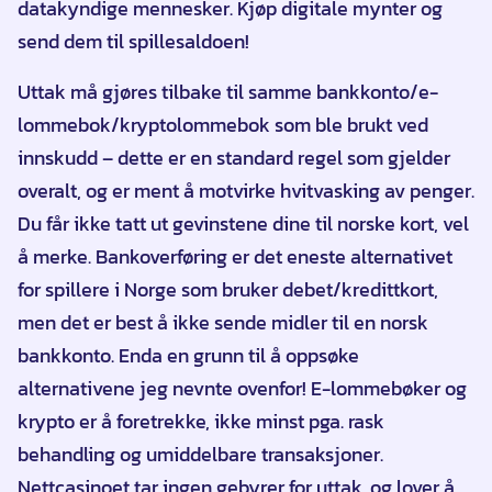
datakyndige mennesker. Kjøp digitale mynter og
send dem til spillesaldoen!
Uttak må gjøres tilbake til samme bankkonto/e-
lommebok/kryptolommebok som ble brukt ved
innskudd – dette er en standard regel som gjelder
overalt, og er ment å motvirke hvitvasking av penger.
Du får ikke tatt ut gevinstene dine til norske kort, vel
å merke. Bankoverføring er det eneste alternativet
for spillere i Norge som bruker debet/kredittkort,
men det er best å ikke sende midler til en norsk
bankkonto. Enda en grunn til å oppsøke
alternativene jeg nevnte ovenfor! E-lommebøker og
krypto er å foretrekke, ikke minst pga. rask
behandling og umiddelbare transaksjoner.
Nettcasinoet tar ingen gebyrer for uttak, og lover å