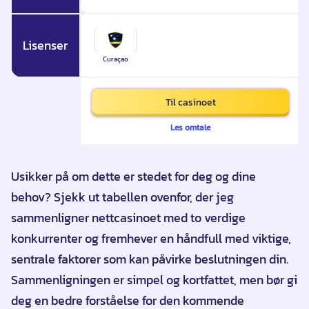
Lisenser
Curaçao
Til casinoet
Les omtale
Usikker på om dette er stedet for deg og dine
behov? Sjekk ut tabellen ovenfor, der jeg
sammenligner nettcasinoet med to verdige
konkurrenter og fremhever en håndfull med viktige,
sentrale faktorer som kan påvirke beslutningen din.
Sammenligningen er simpel og kortfattet, men bør gi
deg en bedre forståelse for den kommende