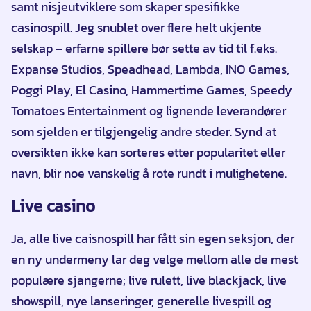
samt nisjeutviklere som skaper spesifikke
casinospill. Jeg snublet over flere helt ukjente
selskap – erfarne spillere bør sette av tid til f.eks.
Expanse Studios, Speadhead, Lambda, INO Games,
Poggi Play, El Casino, Hammertime Games, Speedy
Tomatoes Entertainment og lignende leverandører
som sjelden er tilgjengelig andre steder. Synd at
oversikten ikke kan sorteres etter popularitet eller
navn, blir noe vanskelig å rote rundt i mulighetene.
Live casino
Ja, alle live caisnospill har fått sin egen seksjon, der
en ny undermeny lar deg velge mellom alle de mest
populære sjangerne; live rulett, live blackjack, live
showspill, nye lanseringer, generelle livespill og