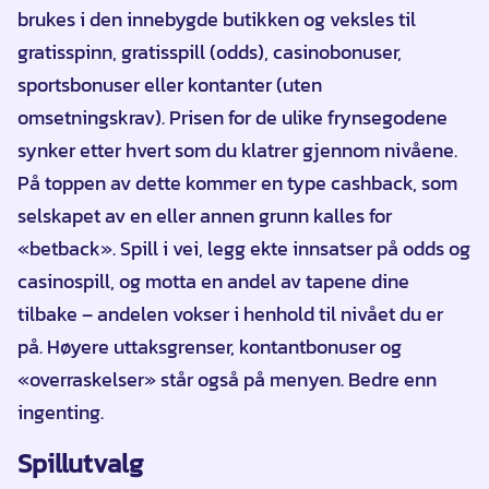
brukes i den innebygde butikken og veksles til
gratisspinn, gratisspill (odds), casinobonuser,
sportsbonuser eller kontanter (uten
omsetningskrav). Prisen for de ulike frynsegodene
synker etter hvert som du klatrer gjennom nivåene.
På toppen av dette kommer en type cashback, som
selskapet av en eller annen grunn kalles for
«betback». Spill i vei, legg ekte innsatser på odds og
casinospill, og motta en andel av tapene dine
tilbake – andelen vokser i henhold til nivået du er
på. Høyere uttaksgrenser, kontantbonuser og
«overraskelser» står også på menyen. Bedre enn
ingenting.
Spillutvalg