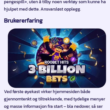
pengespill», uten å tilby noen verktøy som kunne ha
hjulpet med dette. Ansvarsløst opplegg.
Brukererfaring
Ved første øyekast virker hjemmesiden både
gjennomtenkt og tiltrekkende, med tydelige menyer
og masse informasjon fra start – bla nedover, så ser