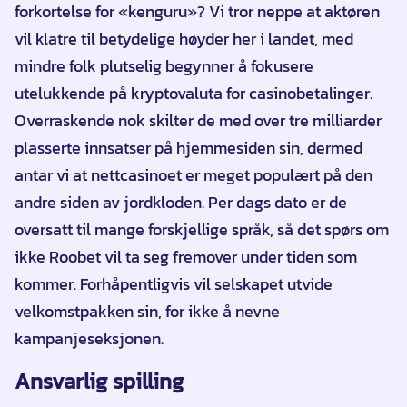
forkortelse for «kenguru»? Vi tror neppe at aktøren
vil klatre til betydelige høyder her i landet, med
mindre folk plutselig begynner å fokusere
utelukkende på kryptovaluta for casinobetalinger.
Overraskende nok skilter de med over tre milliarder
plasserte innsatser på hjemmesiden sin, dermed
antar vi at nettcasinoet er meget populært på den
andre siden av jordkloden. Per dags dato er de
oversatt til mange forskjellige språk, så det spørs om
ikke Roobet vil ta seg fremover under tiden som
kommer. Forhåpentligvis vil selskapet utvide
velkomstpakken sin, for ikke å nevne
kampanjeseksjonen.
Ansvarlig spilling