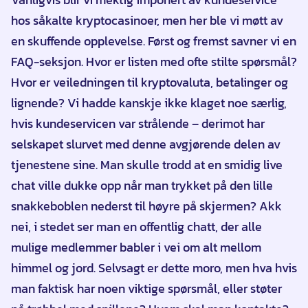
hos såkalte kryptocasinoer, men her ble vi møtt av
en skuffende opplevelse. Først og fremst savner vi en
FAQ-seksjon. Hvor er listen med ofte stilte spørsmål?
Hvor er veiledningen til kryptovaluta, betalinger og
lignende? Vi hadde kanskje ikke klaget noe særlig,
hvis kundeservicen var strålende – derimot har
selskapet slurvet med denne avgjørende delen av
tjenestene sine. Man skulle trodd at en smidig live
chat ville dukke opp når man trykket på den lille
snakkeboblen nederst til høyre på skjermen? Akk
nei, i stedet ser man en offentlig chatt, der alle
mulige medlemmer babler i vei om alt mellom
himmel og jord. Selvsagt er dette moro, men hva hvis
man faktisk har noen viktige spørsmål, eller støter