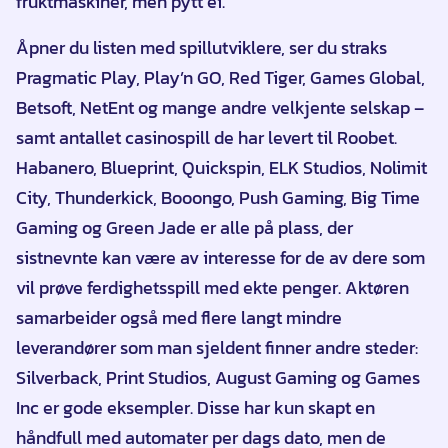
fruktmaskiner, men pytt ei.
Åpner du listen med spillutviklere, ser du straks
Pragmatic Play, Play’n GO, Red Tiger, Games Global,
Betsoft, NetEnt og mange andre velkjente selskap –
samt antallet casinospill de har levert til Roobet.
Habanero, Blueprint, Quickspin, ELK Studios, Nolimit
City, Thunderkick, Booongo, Push Gaming, Big Time
Gaming og Green Jade er alle på plass, der
sistnevnte kan være av interesse for de av dere som
vil prøve ferdighetsspill med ekte penger. Aktøren
samarbeider også med flere langt mindre
leverandører som man sjeldent finner andre steder:
Silverback, Print Studios, August Gaming og Games
Inc er gode eksempler. Disse har kun skapt en
håndfull med automater per dags dato, men de