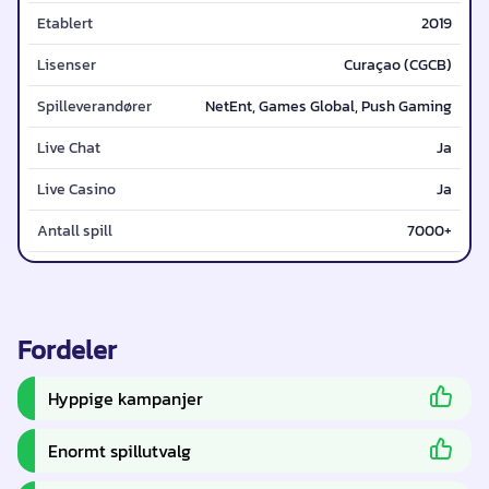
Etablert
2019
Lisenser
Curaçao (CGCB)
Spilleverandører
NetEnt, Games Global, Push Gaming
Live Chat
Ja
Live Casino
Ja
Antall spill
7000+
Fordeler
Hyppige kampanjer
Enormt spillutvalg