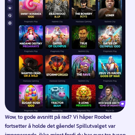
Wow, to gode avsnitt på rad? Vi håper Roobet
fortsetter å holde det gående! Spillutvalget var
imponerende, ikke minst fordi du har over tre tusen