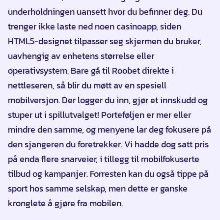
underholdningen uansett hvor du befinner deg. Du
trenger ikke laste ned noen casinoapp, siden
HTML5-designet tilpasser seg skjermen du bruker,
uavhengig av enhetens størrelse eller
operativsystem. Bare gå til Roobet direkte i
nettleseren, så blir du møtt av en spesiell
mobilversjon. Der logger du inn, gjør et innskudd og
stuper ut i spillutvalget! Porteføljen er mer eller
mindre den samme, og menyene lar deg fokusere på
den sjangeren du foretrekker. Vi hadde dog satt pris
på enda flere snarveier, i tillegg til mobilfokuserte
tilbud og kampanjer. Forresten kan du også tippe på
sport hos samme selskap, men dette er ganske
kronglete å gjøre fra mobilen.