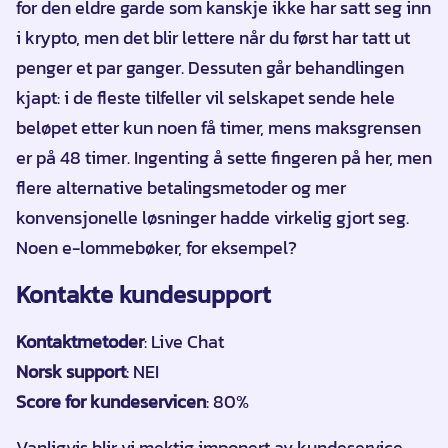
for den eldre garde som kanskje ikke har satt seg inn
i krypto, men det blir lettere når du først har tatt ut
penger et par ganger. Dessuten går behandlingen
kjapt: i de fleste tilfeller vil selskapet sende hele
beløpet etter kun noen få timer, mens maksgrensen
er på 48 timer. Ingenting å sette fingeren på her, men
flere alternative betalingsmetoder og mer
konvensjonelle løsninger hadde virkelig gjort seg.
Noen e-lommebøker, for eksempel?
Kontakte kundesupport
Kontaktmetoder
: Live Chat
Norsk support
: NEI
Score for kundeservicen
: 80%
Vanligvis blir vi mektig imponert av kundeservice