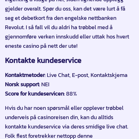
gjelder overalt. Spør du oss, kan det være lurt å få
seg et debetkort fra den engelske nettbanken
Revolut. I så fall vil du aldri ha trøbbel med å
gjennomføre verken innskudd eller uttak hos hvert
eneste casino på nett der ute!
Kontakte kundeservice
Kontaktmetoder
: Live Chat, E-post, Kontaktskjema
Norsk support
: NEI
Score for kundeservicen
: 88%
Hvis du har noen spørsmål eller opplever trøbbel
underveis på casinoreisen din, kan du alltids
kontakte kundeservice via deres smidige live chat.
Folk flest foretrekker nettopp denne