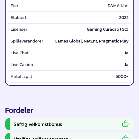
Eier
DAMA N.V.
Etablert
2022
Lisenser
Gaming Curacao (GC)
Spilleverandører
Games Global, NetEnt, Pragmatic Play
Live Chat
Ja
Live Casino
Ja
Antall spill
5000+
Fordeler
Saftig velkomstbonus