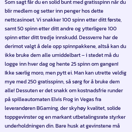
Som sagt får du en solid bunt med gratisspinn når du
blir medlem og setter inn penger hos dette
nettcasinoet. Vi snakker 100 spinn etter ditt første,
samt 50 spinn etter ditt andre og ytterligere 100
spinn etter ditt tredje innskudd. Dessverre har de
derimot valgt å dele opp spinnpakkene, altså kan du
ikke bruke dem alle umiddelbart – i stedet må du
logge inn hver dag og hente 25 spinn om gangen!
Ikke særlig moro, men pytt ei. Man kan utrette veldig
mye med 250 gratisspinn, så sørg for å bruke dem
alle! Dessuten er det snakk om kostnadsfrie runder
på spilleautomaten Elvis Frog in Vegas fra
leverandøren BGaming, der skyhøy kvalitet, solide
toppgevinster og en markant utbetalingsrate styrker
underholdningen din. Bare husk at gevinstene må