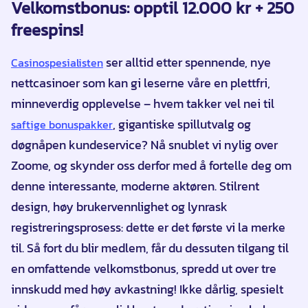
Velkomstbonus: opptil 12.000 kr + 250
freespins!
ser alltid etter spennende, nye
Casinospesialisten
nettcasinoer som kan gi leserne våre en plettfri,
minneverdig opplevelse – hvem takker vel nei til
, gigantiske spillutvalg og
saftige bonuspakker
døgnåpen kundeservice? Nå snublet vi nylig over
Zoome, og skynder oss derfor med å fortelle deg om
denne interessante, moderne aktøren. Stilrent
design, høy brukervennlighet og lynrask
registreringsprosess: dette er det første vi la merke
til. Så fort du blir medlem, får du dessuten tilgang til
en omfattende velkomstbonus, spredd ut over tre
innskudd med høy avkastning! Ikke dårlig, spesielt