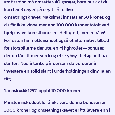
gratisspinn må omsettes 40 ganger, bare husk at du
kun har 3 dager på deg til å fullføre
omsetningskravet! Maksimal innsats er 50 kroner, og
du får ikke vinne mer enn 100.000 kroner totalt ved
hjelp av velkomstbonusen. Helt greit, mener nå vi!
Forresten har nettcasinoet også et alternativt tilbud
for storspillerne der ute: en «Highroller»-bonuser,
der du får litt mer verdi og et skyhøyt beløp helt fra
starten. Noe å tenke på, dersom du vurderer å
investere en solid slant i underholdningen din? Ta en
titt;
1. innskudd:
125% opptil 10.000 kroner
Minsteinnskuddet for å aktivere denne bonusen er
3000 kroner, og omsetningskravet er litt lavere enn i