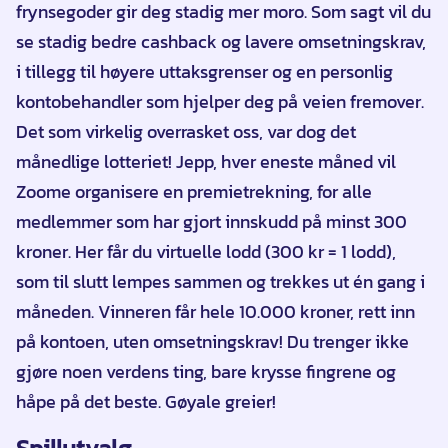
frynsegoder gir deg stadig mer moro. Som sagt vil du
se stadig bedre cashback og lavere omsetningskrav,
i tillegg til høyere uttaksgrenser og en personlig
kontobehandler som hjelper deg på veien fremover.
Det som virkelig overrasket oss, var dog det
månedlige lotteriet! Jepp, hver eneste måned vil
Zoome organisere en premietrekning, for alle
medlemmer som har gjort innskudd på minst 300
kroner. Her får du virtuelle lodd (300 kr = 1 lodd),
som til slutt lempes sammen og trekkes ut én gang i
måneden. Vinneren får hele 10.000 kroner, rett inn
på kontoen, uten omsetningskrav! Du trenger ikke
gjøre noen verdens ting, bare krysse fingrene og
håpe på det beste. Gøyale greier!