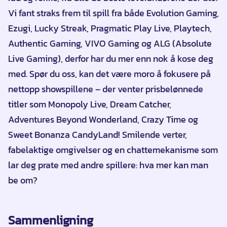
Vi fant straks frem til spill fra både Evolution Gaming,
Ezugi, Lucky Streak, Pragmatic Play Live, Playtech,
Authentic Gaming, VIVO Gaming og ALG (Absolute
Live Gaming), derfor har du mer enn nok å kose deg
med. Spør du oss, kan det være moro å fokusere på
nettopp showspillene – der venter prisbelønnede
titler som Monopoly Live, Dream Catcher,
Adventures Beyond Wonderland, Crazy Time og
Sweet Bonanza CandyLand! Smilende verter,
fabelaktige omgivelser og en chattemekanisme som
lar deg prate med andre spillere: hva mer kan man
be om?
Sammenligning