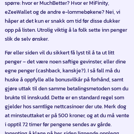
spørre: hvor er MuchBetter? Hvor er MiFinity,
eZeeWallet og de andre e-lommebøkene? Nei, vi
håper at det kun er snakk om tid før disse dukker
opp på listen. Utrolig viktig å la folk sette inn penger
slik de selv ønsker.
Før eller siden vil du sikkert få lyst til å ta ut litt
penger – det være noen saftige gevinster, eller dine
egne penger (cashback, kanskje?). I så fall må du
huske å oppfylle alle bonusvilkår på forhånd, samt
gjøre uttak til den samme betalingsmetoden som du
brukte til innskudd. Dette er en standard regel som
gjelder hos samtlige nettcasinoer der ute. Merk dog
at minsteuttaket er på 500 kroner, og at du må vente
i opptil 72 timer før pengene sendes av gårde.
Ingenting å klage på her, siden lignende opplegg