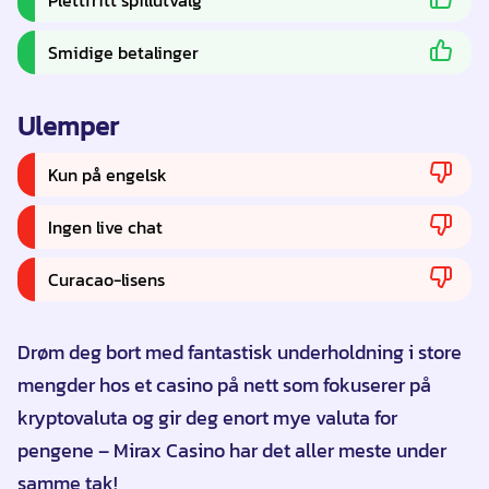
Plettfritt spillutvalg
Smidige betalinger
Ulemper
Kun på engelsk
Ingen live chat
Curacao-lisens
Drøm deg bort med fantastisk underholdning i store
mengder hos et casino på nett som fokuserer på
kryptovaluta og gir deg enort mye valuta for
pengene – Mirax Casino har det aller meste under
samme tak!