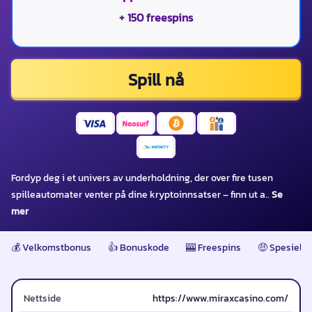
+ 150 freespins
Spill nå
Fordyp deg i et univers av underholdning, der over fire tusen
spilleautomater venter på dine kryptoinnsatser – finn ut a
..
Se
mer
💰 Velkomstbonus
👍 Bonuskode
🎰 Freespins
🤑 Spesiell
Nettside
https://www.miraxcasino.com/