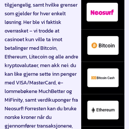
tilgjengelig, samt hvilke grenser
som gjelder for hver enkelt
løsning. Her ble vi faktisk
overrasket – vi trodde at
casinoet kun ville ta imot
betalinger med Bitcoin,
Ethereum, Litecoin og alle andre
kryptovalutaer, men akk nei: du
kan like gjerne sette inn penger
med VISA/MasterCard, e-
lommebøkene MuchBetter og
MiFinity, samt verdikuponger fra
Neosurf! Forresten kan du bruke
norske kroner når du
gjennomfører transaksjonene,