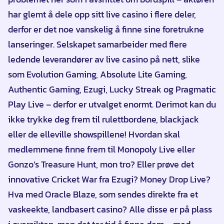
har glemt å dele opp sitt live casino i flere deler,
derfor er det noe vanskelig å finne sine foretrukne
lanseringer. Selskapet samarbeider med flere
ledende leverandører av live casino på nett, slike
som Evolution Gaming, Absolute Lite Gaming,
Authentic Gaming, Ezugi, Lucky Streak og Pragmatic
Play Live – derfor er utvalget enormt. Derimot kan du
ikke trykke deg frem til rulettbordene, blackjack
eller de elleville showspillene! Hvordan skal
medlemmene finne frem til Monopoly Live eller
Gonzo’s Treasure Hunt, mon tro? Eller prøve det
innovative Cricket War fra Ezugi? Money Drop Live?
Hva med Oracle Blaze, som sendes direkte fra et
vaskeekte, landbasert casino? Alle disse er på plass