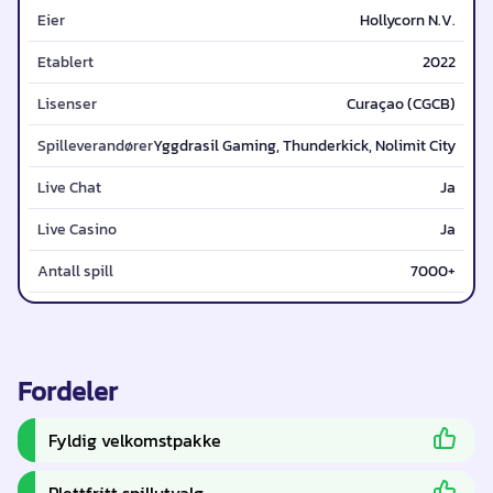
Eier
Hollycorn N.V.
Etablert
2022
Lisenser
Curaçao (CGCB)
Spilleverandører
Yggdrasil Gaming, Thunderkick, Nolimit City
Live Chat
Ja
Live Casino
Ja
Antall spill
7000+
Fordeler
Fyldig velkomstpakke