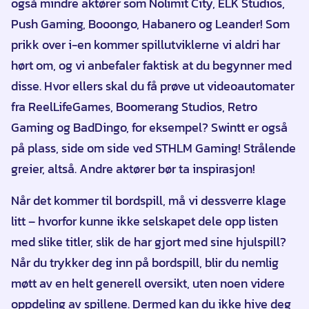
også mindre aktører som Nolimit City, ELK Studios,
Push Gaming, Booongo, Habanero og Leander! Som
prikk over i-en kommer spillutviklerne vi aldri har
hørt om, og vi anbefaler faktisk at du begynner med
disse. Hvor ellers skal du få prøve ut videoautomater
fra ReelLifeGames, Boomerang Studios, Retro
Gaming og BadDingo, for eksempel? Swintt er også
på plass, side om side ved STHLM Gaming! Strålende
greier, altså. Andre aktører bør ta inspirasjon!
Når det kommer til bordspill, må vi dessverre klage
litt – hvorfor kunne ikke selskapet dele opp listen
med slike titler, slik de har gjort med sine hjulspill?
Når du trykker deg inn på bordspill, blir du nemlig
møtt av en helt generell oversikt, uten noen videre
oppdeling av spillene. Dermed kan du ikke hive deg