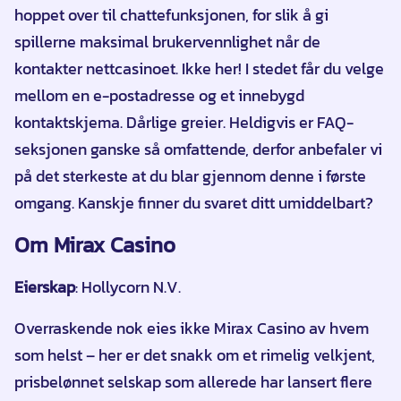
hoppet over til chattefunksjonen, for slik å gi
spillerne maksimal brukervennlighet når de
kontakter nettcasinoet. Ikke her! I stedet får du velge
mellom en e-postadresse og et innebygd
kontaktskjema. Dårlige greier. Heldigvis er FAQ-
seksjonen ganske så omfattende, derfor anbefaler vi
på det sterkeste at du blar gjennom denne i første
omgang. Kanskje finner du svaret ditt umiddelbart?
Om Mirax Casino
Eierskap
: Hollycorn N.V.
Overraskende nok eies ikke Mirax Casino av hvem
som helst – her er det snakk om et rimelig velkjent,
prisbelønnet selskap som allerede har lansert flere