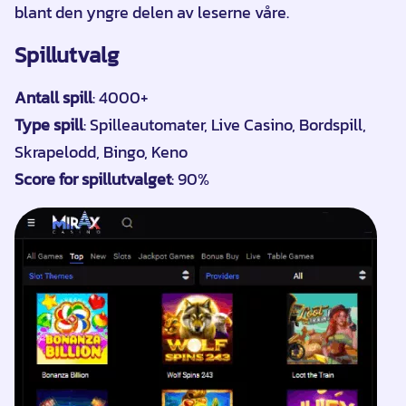
blant den yngre delen av leserne våre.
Spillutvalg
Antall spill
: 4000+
Type spill
: Spilleautomater, Live Casino, Bordspill,
Skrapelodd, Bingo, Keno
Score for spillutvalget
: 90%