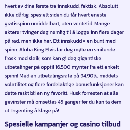
hvert av dine første tre innskudd, faktisk. Absolutt
ikke dårlig, spesielt siden du får hvert eneste
gratisspinn umiddelbart, uten ventetid. Mange
aktører tvinger deg nemlig til å logge inn flere dager
på rad, men ikke her. Ett innskudd = en bunt med
spinn. Aloha King Elvis lar deg møte en smilende
frosk med sleik, som kan gi deg gigantiske
utbetalinger på opptil 16.500 mynter fra ett enkelt
spinn! Med en utbetalingsrate på 94.90%, middels
volatilitet og flere fordelaktige bonusfunksjoner kan
dette raskt bli en ny favoritt. Husk forresten at alle
gevinster må omsettes 45 ganger før du kan ta dem
ut. Ingenting å klage på!
Spesielle kampanjer og casino tilbud