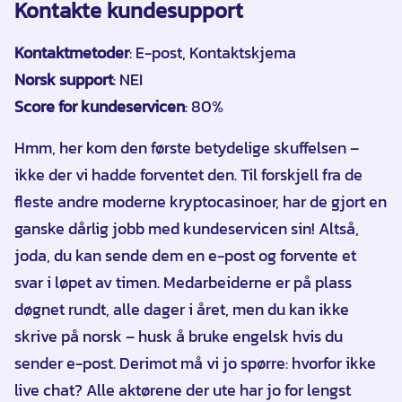
Kontakte kundesupport
Kontaktmetoder
: E-post, Kontaktskjema
Norsk support
: NEI
Score for kundeservicen
: 80%
Hmm, her kom den første betydelige skuffelsen –
ikke der vi hadde forventet den. Til forskjell fra de
fleste andre moderne kryptocasinoer, har de gjort en
ganske dårlig jobb med kundeservicen sin! Altså,
joda, du kan sende dem en e-post og forvente et
svar i løpet av timen. Medarbeiderne er på plass
døgnet rundt, alle dager i året, men du kan ikke
skrive på norsk – husk å bruke engelsk hvis du
sender e-post. Derimot må vi jo spørre: hvorfor ikke
live chat? Alle aktørene der ute har jo for lengst