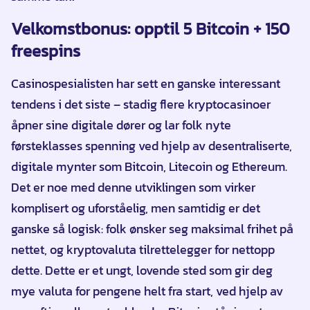
Velkomstbonus: opptil 5 Bitcoin + 150
freespins
Casinospesialisten har sett en ganske interessant
tendens i det siste – stadig flere kryptocasinoer
åpner sine digitale dører og lar folk nyte
førsteklasses spenning ved hjelp av desentraliserte,
digitale mynter som Bitcoin, Litecoin og Ethereum.
Det er noe med denne utviklingen som virker
komplisert og uforståelig, men samtidig er det
ganske så logisk: folk ønsker seg maksimal frihet på
nettet, og kryptovaluta tilrettelegger for nettopp
dette. Dette er et ungt, lovende sted som gir deg
mye valuta for pengene helt fra start, ved hjelp av