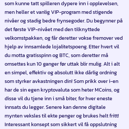
som kunne tatt spilleren dypere inn i opplevelsen,
men heller et vanlig VIP-program med stigende
nivåer og stadig bedre frynsegoder. Du begynner på
det første VIP-nivået med den tilknyttede
velkomstpakken, og får deretter vokse fremover ved
hjelp av innsamlede lojalitetspoeng. Etter hvert vil
du motta gratisspinn og BTC, som deretter må
omsettes kun 10 ganger før uttak blir mulig. Alt i alt
en simpel, effektiv og absolutt ikke dårlig ordning
som styrker avkastningen din! Som prikk over i-en
har de sin egen kryptovaluta som heter MCoins, og
disse vil du tjene inn i små biter, for hver eneste
innsats du legger. Senere kan denne digitale
mynten veksles til ekte penger og brukes helt fritt!
Interessant konsept som sikkert vil få oppslutning