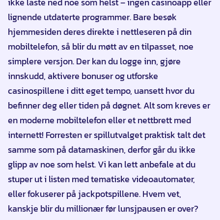
ikke laste ned noe som helst – ingen casinoapp eller
lignende utdaterte programmer. Bare besøk
hjemmesiden deres direkte i nettleseren på din
mobiltelefon, så blir du møtt av en tilpasset, noe
simplere versjon. Der kan du logge inn, gjøre
innskudd, aktivere bonuser og utforske
casinospillene i ditt eget tempo, uansett hvor du
befinner deg eller tiden på døgnet. Alt som kreves er
en moderne mobiltelefon eller et nettbrett med
internett! Forresten er spillutvalget praktisk talt det
samme som på datamaskinen, derfor går du ikke
glipp av noe som helst. Vi kan lett anbefale at du
stuper ut i listen med tematiske videoautomater,
eller fokuserer på jackpotspillene. Hvem vet,
kanskje blir du millionær før lunsjpausen er over?