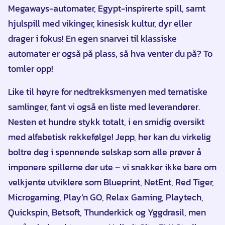
Megaways-automater, Egypt-inspirerte spill, samt
hjulspill med vikinger, kinesisk kultur, dyr eller
drager i fokus! En egen snarvei til klassiske
automater er også på plass, så hva venter du på? To
tomler opp!
Like til høyre for nedtrekksmenyen med tematiske
samlinger, fant vi også en liste med leverandører.
Nesten et hundre stykk totalt, i en smidig oversikt
med alfabetisk rekkefølge! Jepp, her kan du virkelig
boltre deg i spennende selskap som alle prøver å
imponere spillerne der ute – vi snakker ikke bare om
velkjente utviklere som Blueprint, NetEnt, Red Tiger,
Microgaming, Play’n GO, Relax Gaming, Playtech,
Quickspin, Betsoft, Thunderkick og Yggdrasil, men