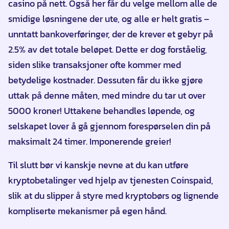
casino på nett. Også her får du velge mellom alle de
smidige løsningene der ute, og alle er helt gratis –
unntatt bankoverføringer, der de krever et gebyr på
2.5% av det totale beløpet. Dette er dog forståelig,
siden slike transaksjoner ofte kommer med
betydelige kostnader. Dessuten får du ikke gjøre
uttak på denne måten, med mindre du tar ut over
5000 kroner! Uttakene behandles løpende, og
selskapet lover å gå gjennom forespørselen din på
maksimalt 24 timer. Imponerende greier!
Til slutt bør vi kanskje nevne at du kan utføre
kryptobetalinger ved hjelp av tjenesten Coinspaid,
slik at du slipper å styre med kryptobørs og lignende
kompliserte mekanismer på egen hånd.