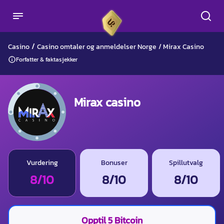
/
Casino
Casino omtaler og anmeldelser Norge
/
Mirax Casino
Forfatter & faktasjekker
Mirax casino
Vurdering
Bonuser
Spillutvalg
8/10
8/10
8/10
Opptil 5 Bitcoin