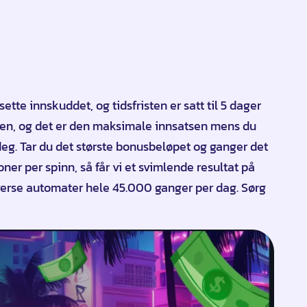
te innskuddet, og tidsfristen er satt til 5 dager
dien, og det er den maksimale innsatsen mens du
eg. Tar du det største bonusbeløpet og ganger det
ner per spinn, så får vi et svimlende resultat på
verse automater hele 45.000 ganger per dag. Sørg