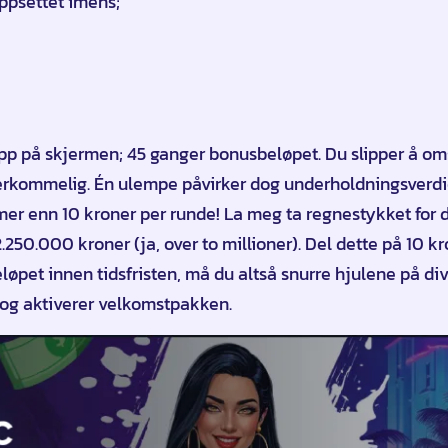
oppsettet imens;
p på skjermen; 45 ganger bonusbeløpet. Du slipper å omset
 uoverkommelig. Én ulempe påvirker dog underholdningsver
er enn 10 kroner per runde! La meg ta regnestykket for d
50.000 kroner (ja, over to millioner). Del dette på 10 kro
pet innen tidsfristen, må du altså snurre hjulene på di
a og aktiverer velkomstpakken.