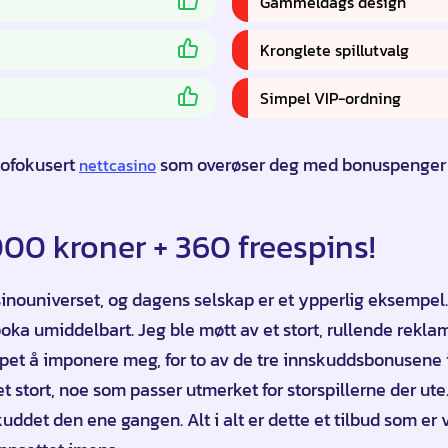
Gammeldags design
Kronglete spillutvalg
Simpel VIP-ordning
ptofokusert
som overøser deg med bonuspenger f
nettcasino
00 kroner + 360 freespins!
casinouniverset, og dagens selskap er et ypperlig eksempel
 boka umiddelbart. Jeg ble møtt av et stort, rullende rekl
pet å imponere meg, for to av de tre innskuddsbonusene 
 stort, noe som passer utmerket for storspillerne der ute
uddet den ene gangen. Alt i alt er dette et tilbud som er