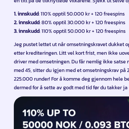
en titt på de tilknyttede vilkårene. Sjekk ut selve 
1. innskudd
: 110% opptil 50.000 kr + 120 freespins
2. innskudd
: 80% opptil 30.000 kr + 120 freespins
3. innskudd
: 110% opptil 50.000 kr + 120 freespins
Jeg pustet lettet ut når omsetningskravet dukket op
etter krediteringen. Litt vel kort frist, men ikke
driver med omsetningen. Du får nemlig ikke satse m
med 45, sitter du igjen med et omsetningskrav på 2.2
225.000 runder! For å komme deg gjennom hele belø
dermed for å sette av godt med tid før du takker j