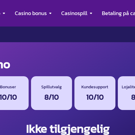
o
Casino bonus
Casinospill
Betaling på c
no
Bonuser
Spillutvalg
Kundesupport
Lojali
10/10
8/10
10/10
8
Ikke tilgjengelig