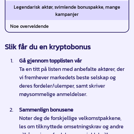
Legendarisk aktør, svimlende bonuspakke, mange
kampanjer
Noe overveldende
Slik får du en kryptobonus
Gå gjennom topplisten vår
Ta en titt på listen med anbefalte aktører, der
vi fremhever markedets beste selskap og
deres fordeler/ulemper, samt skriver
møysommelige anmeldelser.
Sammenlign bonusene
Noter deg de forskjellige velkomstpakkene,
les om tilknyttede omsetningskrav og andre