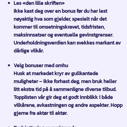
Les «den lille skriften»
Ikke kast deg over en bonus før du har lest
nøyaktig hva som gjelder, spesielt når det
kommer til omsetningskravet, tidsfristen,
maksinnsatser og eventuelle gevinstgrenser.
Underholdningsverdien kan svekkes markant av
dårlige vilkår.
Velg bonuser med omhu
Husk at markedet kryr av gullkantede
muligheter – ikke forhast deg, men bruk heller
litt ekstra tid på å sammenligne diverse tilbud.
Topplisten vår gir deg et godt innblikk i både
vilkårene, avkastningen og andre aspekter. Hopp
gjerne fra aktør til aktør.