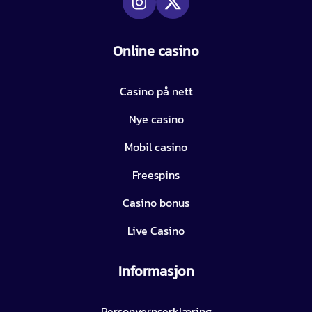
Online casino
Casino på nett
Nye casino
Mobil casino
Freespins
Casino bonus
Live Casino
Informasjon
Personvernserklæring