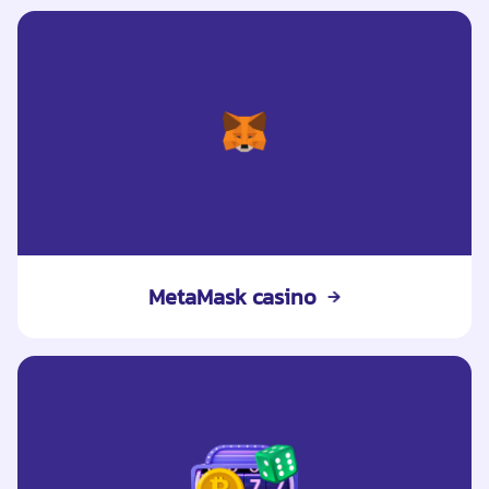
MetaMask casino