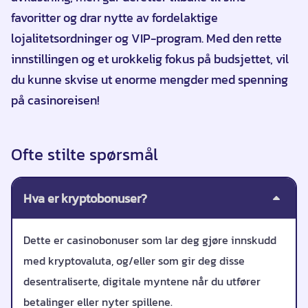
favoritter og drar nytte av fordelaktige
lojalitetsordninger og VIP-program. Med den rette
innstillingen og et urokkelig fokus på budsjettet, vil
du kunne skvise ut enorme mengder med spenning
på casinoreisen!
Ofte stilte spørsmål
Hva er kryptobonuser?
Dette er casinobonuser som lar deg gjøre innskudd
med kryptovaluta, og/eller som gir deg disse
desentraliserte, digitale myntene når du utfører
betalinger eller nyter spillene.