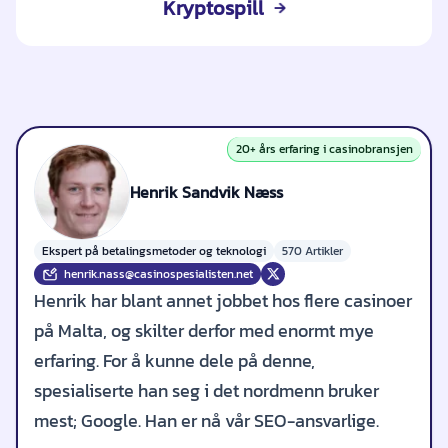
Kryptospill
20+ års erfaring i casinobransjen
Henrik Sandvik Næss
Ekspert på betalingsmetoder og teknologi
570 Artikler
henrik.nass@casinospesialisten.net
Henrik har blant annet jobbet hos flere casinoer
på Malta, og skilter derfor med enormt mye
erfaring. For å kunne dele på denne,
spesialiserte han seg i det nordmenn bruker
mest; Google. Han er nå vår SEO-ansvarlige.