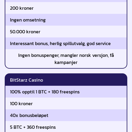
200 kroner
Ingen omsetning
50.000 kroner
Interessant bonus, herlig spillutvalg, god service
Ingen bonuspenger, mangler norsk versjon, få
kampanjer
BitStarz Casino
100% opptil 1 BTC + 180 freespins
100 kroner
40x bonusbeløpet
5 BTC + 360 freespins