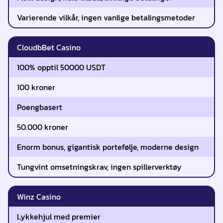
Varierende vilkår, ingen vanlige betalingsmetoder
CloudbBet Casino
100% opptil 50000 USDT
100 kroner
Poengbasert
50.000 kroner
Enorm bonus, gigantisk portefølje, moderne design
Tungvint omsetningskrav, ingen spillerverktøy
Winz Casino
Lykkehjul med premier