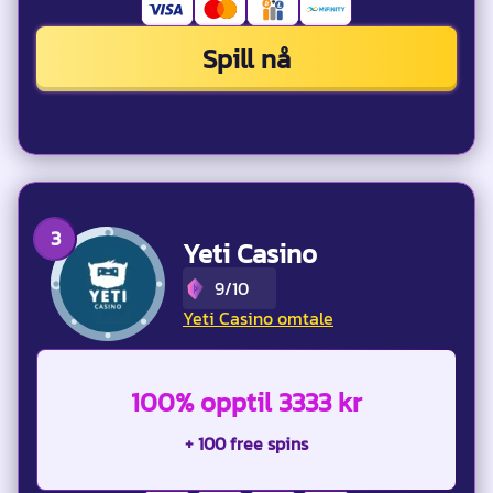
Spill nå
Yeti Casino
9/10
Yeti Casino omtale
100% opptil 3333 kr
+ 100 free spins