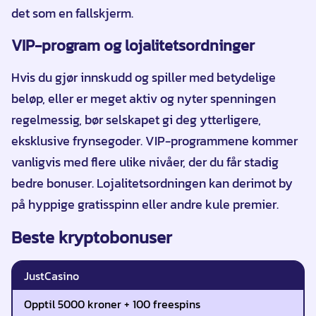
det som en fallskjerm.
VIP-program og lojalitetsordninger
Hvis du gjør innskudd og spiller med betydelige
beløp, eller er meget aktiv og nyter spenningen
regelmessig, bør selskapet gi deg ytterligere,
eksklusive frynsegoder. VIP-programmene kommer
vanligvis med flere ulike nivåer, der du får stadig
bedre bonuser. Lojalitetsordningen kan derimot by
på hyppige gratisspinn eller andre kule premier.
Beste kryptobonuser
JustCasino
Opptil 5000 kroner + 100 freespins