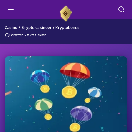
/
Casino
Krypto casinoer
/
Kryptobonus
Forfatter & faktasjekker