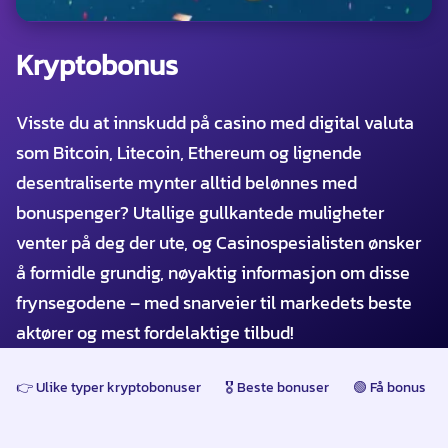
Kryptobonus
Visste du at innskudd på casino med digital valuta
som Bitcoin, Litecoin, Ethereum og lignende
desentraliserte mynter alltid belønnes med
bonuspenger? Utallige gullkantede muligheter
venter på deg der ute, og Casinospesialisten ønsker
å formidle grundig, nøyaktig informasjon om disse
frynsegodene – med snarveier til markedets beste
aktører og mest fordelaktige tilbud!
👉 Ulike typer kryptobonuser
🎖️ Beste bonuser
🟢 Få bonus