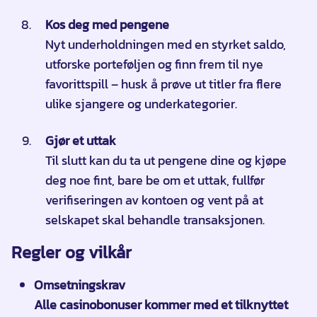
Kos deg med pengene
Nyt underholdningen med en styrket saldo,
utforske porteføljen og finn frem til nye
favorittspill – husk å prøve ut titler fra flere
ulike sjangere og underkategorier.
Gjør et uttak
Til slutt kan du ta ut pengene dine og kjøpe
deg noe fint, bare be om et uttak, fullfør
verifiseringen av kontoen og vent på at
selskapet skal behandle transaksjonen.
Regler og vilkår
Omsetningskrav
Alle casinobonuser kommer med et tilknyttet