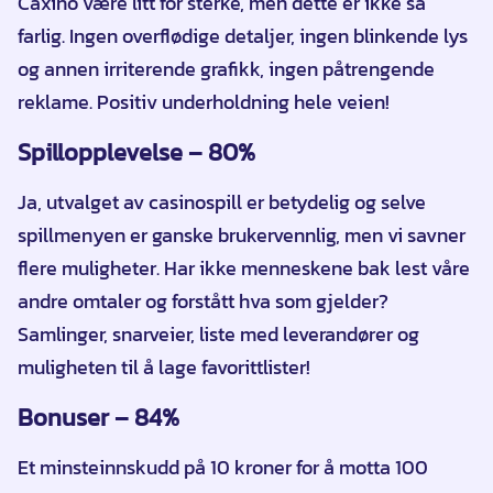
Caxino være litt for sterke, men dette er ikke så
farlig. Ingen overflødige detaljer, ingen blinkende lys
og annen irriterende grafikk, ingen påtrengende
reklame. Positiv underholdning hele veien!
Spillopplevelse – 80%
Ja, utvalget av casinospill er betydelig og selve
spillmenyen er ganske brukervennlig, men vi savner
flere muligheter. Har ikke menneskene bak lest våre
andre omtaler og forstått hva som gjelder?
Samlinger, snarveier, liste med leverandører og
muligheten til å lage favorittlister!
Bonuser – 84%
Et minsteinnskudd på 10 kroner for å motta 100