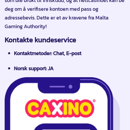
som ble brukt til innskudd, og at nettcasinoet kan be
deg om å verifisere kontoen med pass og
adressebevis. Dette er et av kravene fra Malta
Gaming Authority!
Kontakte kundeservice
Kontaktmetoder
: Chat, E-post
Norsk support
: JA