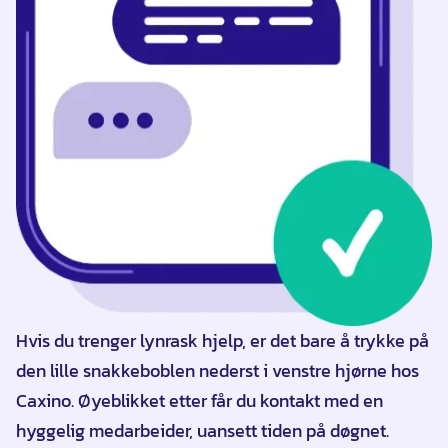
Hvis du trenger lynrask hjelp, er det bare å trykke på
den lille snakkeboblen nederst i venstre hjørne hos
Caxino. Øyeblikket etter får du kontakt med en
hyggelig medarbeider, uansett tiden på døgnet.