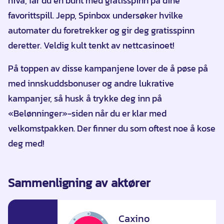
nivå, får du en bunt med gratisspinn på dine
favorittspill. Jepp, Spinbox undersøker hvilke
automater du foretrekker og gir deg gratisspinn
deretter. Veldig kult tenkt av nettcasinoet!
På toppen av disse kampanjene lover de å pøse på
med innskuddsbonuser og andre lukrative
kampanjer, så husk å trykke deg inn på
«Belønninger»-siden når du er klar med
velkomstpakken. Der finner du som oftest noe å kose
deg med!
Sammenligning av aktører
Caxino