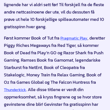
lignende har vi aldri sett før! Til forskjell fra de fleste
andre nettcasinoene der ute, vil du dessuten få
prøve ut hele 10 forskjellige spilleautomater med 10
gratisspinn hver gang.
Først kommer Book of Tut fra
, deretter
Pragmatic Play
Piggy Riches Megaways fra Red Tiger, så kommer
Book of Dead fra Play’n GO og Razor Shark fra Push
Gaming, Ramses Book fra Gamomat, legendariske
Starburst fra NetEnt, Book of Cleopatra fra
Stakelogic, Money Train fra Relax Gaming, Book of
Oz fra Games Global og The Falcon Huntress fra
. Alle disse titlene er verdt din
Thunderkick
oppmerksomhet, så kryss fingrene og se hvor store
gevinstene dine blir! Gevinster fra gratisspinn har