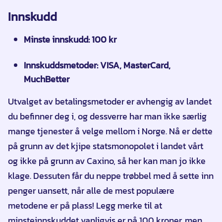
Innskudd
Minste innskudd
: 100 kr
Innskuddsmetoder
: VISA, MasterCard,
MuchBetter
Utvalget av betalingsmetoder er avhengig av landet
du befinner deg i, og dessverre har man ikke særlig
mange tjenester å velge mellom i Norge. Nå er dette
på grunn av det kjipe statsmonopolet i landet vårt
og ikke på grunn av Caxino, så her kan man jo ikke
klage. Dessuten får du neppe trøbbel med å sette inn
penger uansett, når alle de mest populære
metodene er på plass! Legg merke til at
minsteinnskuddet vanligvis er på 100 kroner, men