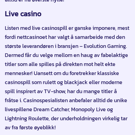
Live casino
Listen med live casinospill er ganske imponere, mest
fordi nettcasinoet har valgt å samarbeide med den
største leverandøren i bransjen – Evolution Gaming.
Dermed får du velge mellom en haug av fabelaktige
titler som alle spilles på direkten mot helt ekte
mennesker! Uansett om du foretrekker klassiske
casinospill som rulett og blackjack eller moderne
spill inspirert av TV-show, har du mange titler å
fråtse i. Casinospesialisten anbefaler alltid de unike
livespillene Dream Catcher, Monopoly Live og
Lightning Roulette, der underholdningen virkelig tar
av fra første øyeblikk!