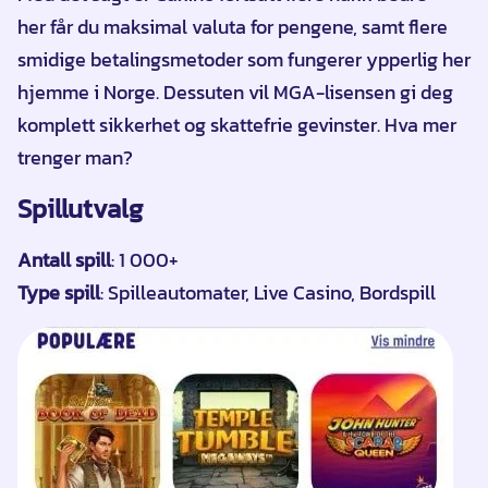
her får du maksimal valuta for pengene, samt flere
smidige betalingsmetoder som fungerer ypperlig her
hjemme i Norge. Dessuten vil MGA-lisensen gi deg
komplett sikkerhet og skattefrie gevinster. Hva mer
trenger man?
Spillutvalg
Antall spill
: 1 000+
Type spill
: Spilleautomater, Live Casino, Bordspill