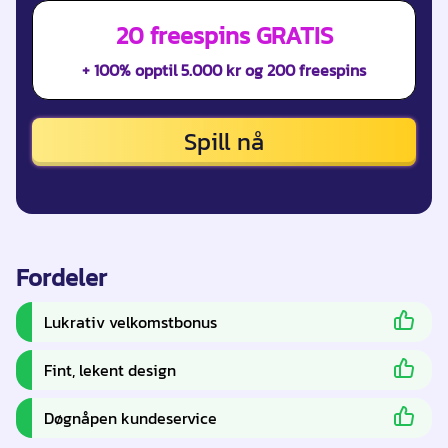
20 freespins GRATIS
+ 100% opptil 5.000 kr og 200 freespins
Spill nå
Fordeler
Lukrativ velkomstbonus
Fint, lekent design
Døgnåpen kundeservice