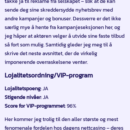
takke ja til reklame fra selskapet – slik at de kan
sende deg sine skreddersydde nyhetsbrev med
andre kampanjer og bonuser. Dessverre er det ikke
særlig mye å hente fra kampanjeseksjonen her, og
jeg håper at aktøren velger å utvide sine faste tilbud
så fort som mulig. Samtidig gleder jeg meg til å
skrive det neste avsnittet, der de virkelig
imponerende overraskelsene venter.
Lojalitetsordning/VIP-program
Lojalitetspoeng
: JA
Stigende nivåer
: JA
Score for VIP-programmet
: 96%
Her kommer jeg trolig til den aller største og mest
fenomenale fordelen hos dagens nettcasino – deres