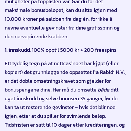
muligheter på topplisten vår. Går du for det
maksimale bonusbeløpet, kan du sitte igjen med
10.000 kroner på saldoen fra dag én, for ikke å
nevne eventuelle gevinster fra dine gratisspinn og
den nervepirrende krabben.
1. innskudd
: 100% opptil 5000 kr + 200 freespins
Ett tydelig tegn på at nettcasinoet har kjøpt (eller
kopiert) det grunnleggende oppsettet fra Rabidi N.V.,
er det doble omsetningskravet som gjelder for
bonuspengene dine. Her må du omsette
både
ditt
eget innskudd og selve bonusen 35 ganger, før du
kan ta ut resterende gevinster – hvis det blir noe
igjen, etter at du spiller for svimlende beløp.
Tidsfristen er satt til 10 dager etter krediteringen, og