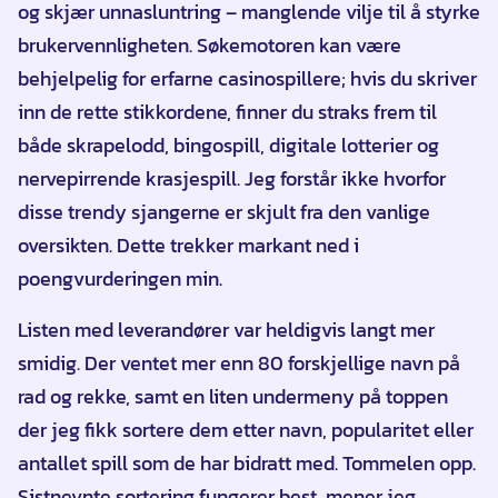
og skjær unnasluntring – manglende vilje til å styrke
brukervennligheten. Søkemotoren kan være
behjelpelig for erfarne casinospillere; hvis du skriver
inn de rette stikkordene, finner du straks frem til
både skrapelodd, bingospill, digitale lotterier og
nervepirrende krasjespill. Jeg forstår ikke hvorfor
disse trendy sjangerne er skjult fra den vanlige
oversikten. Dette trekker markant ned i
poengvurderingen min.
Listen med leverandører var heldigvis langt mer
smidig. Der ventet mer enn 80 forskjellige navn på
rad og rekke, samt en liten undermeny på toppen
der jeg fikk sortere dem etter navn, popularitet eller
antallet spill som de har bidratt med. Tommelen opp.
Sistnevnte sortering fungerer best, mener jeg.