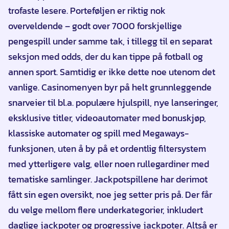
trofaste lesere. Porteføljen er riktig nok
overveldende – godt over 7000 forskjellige
pengespill under samme tak, i tillegg til en separat
seksjon med odds, der du kan tippe på fotball og
annen sport. Samtidig er ikke dette noe utenom det
vanlige. Casinomenyen byr på helt grunnleggende
snarveier til bl.a. populære hjulspill, nye lanseringer,
eksklusive titler, videoautomater med bonuskjøp,
klassiske automater og spill med Megaways-
funksjonen, uten å by på et ordentlig filtersystem
med ytterligere valg, eller noen rullegardiner med
tematiske samlinger. Jackpotspillene har derimot
fått sin egen oversikt, noe jeg setter pris på. Der får
du velge mellom flere underkategorier, inkludert
daglige jackpoter og progressive jackpoter. Altså er