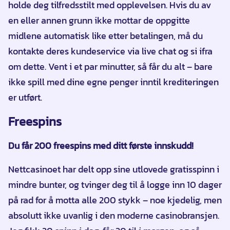
holde deg tilfredsstilt med opplevelsen. Hvis du av
en eller annen grunn ikke mottar de oppgitte
midlene automatisk like etter betalingen, må du
kontakte deres kundeservice via live chat og si ifra
om dette. Vent i et par minutter, så får du alt – bare
ikke spill med dine egne penger inntil krediteringen
er utført.
Freespins
Du får 200 freespins med ditt første innskudd!
Nettcasinoet har delt opp sine utlovede gratisspinn i
mindre bunter, og tvinger deg til å logge inn 10 dager
på rad for å motta alle 200 stykk – noe kjedelig, men
absolutt ikke uvanlig i den moderne casinobransjen.