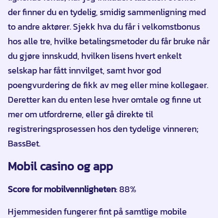
der finner du en tydelig, smidig sammenligning med
to andre aktører. Sjekk hva du får i velkomstbonus
hos alle tre, hvilke betalingsmetoder du får bruke når
du gjøre innskudd, hvilken lisens hvert enkelt
selskap har fått innvilget, samt hvor god
poengvurdering de fikk av meg eller mine kollegaer.
Deretter kan du enten lese hver omtale og finne ut
mer om utfordrerne, eller gå direkte til
registreringsprosessen hos den tydelige vinneren;
BassBet.
Mobil casino og app
Score for mobilvennligheten
: 88%
Hjemmesiden fungerer fint på samtlige mobile