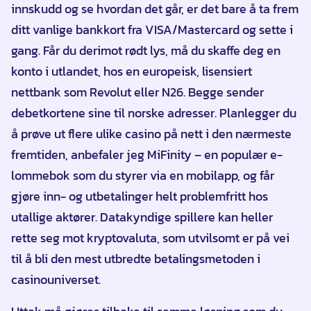
innskudd og se hvordan det går, er det bare å ta frem
ditt vanlige bankkort fra VISA/Mastercard og sette i
gang. Får du derimot rødt lys, må du skaffe deg en
konto i utlandet, hos en europeisk, lisensiert
nettbank som Revolut eller N26. Begge sender
debetkortene sine til norske adresser. Planlegger du
å prøve ut flere ulike casino på nett i den nærmeste
fremtiden, anbefaler jeg MiFinity – en populær e-
lommebok som du styrer via en mobilapp, og får
gjøre inn- og utbetalinger helt problemfritt hos
utallige aktører. Datakyndige spillere kan heller
rette seg mot kryptovaluta, som utvilsomt er på vei
til å bli den mest utbredte betalingsmetoden i
casinouniverset.