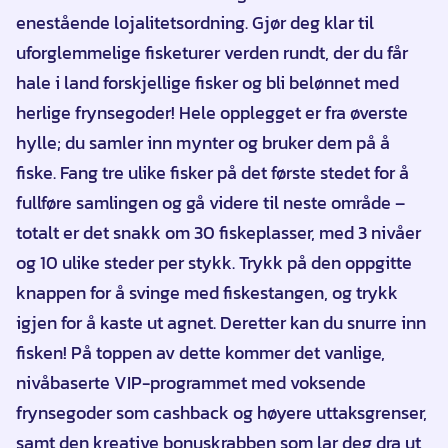
enestående lojalitetsordning. Gjør deg klar til
uforglemmelige fisketurer verden rundt, der du får
hale i land forskjellige fisker og bli belønnet med
herlige frynsegoder! Hele opplegget er fra øverste
hylle; du samler inn mynter og bruker dem på å
fiske. Fang tre ulike fisker på det første stedet for å
fullføre samlingen og gå videre til neste område –
totalt er det snakk om 30 fiskeplasser, med 3 nivåer
og 10 ulike steder per stykk. Trykk på den oppgitte
knappen for å svinge med fiskestangen, og trykk
igjen for å kaste ut agnet. Deretter kan du snurre inn
fisken! På toppen av dette kommer det vanlige,
nivåbaserte VIP-programmet med voksende
frynsegoder som cashback og høyere uttaksgrenser,
samt den kreative bonuskrabben som lar deg dra ut