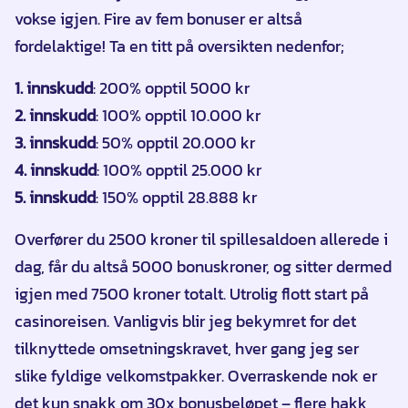
vokse igjen. Fire av fem bonuser er altså
fordelaktige! Ta en titt på oversikten nedenfor;
1. innskudd
: 200% opptil 5000 kr
2. innskudd
: 100% opptil 10.000 kr
3. innskudd
: 50% opptil 20.000 kr
4. innskudd
: 100% opptil 25.000 kr
5. innskudd
: 150% opptil 28.888 kr
Overfører du 2500 kroner til spillesaldoen allerede i
dag, får du altså 5000 bonuskroner, og sitter dermed
igjen med 7500 kroner totalt. Utrolig flott start på
casinoreisen. Vanligvis blir jeg bekymret for det
tilknyttede omsetningskravet, hver gang jeg ser
slike fyldige velkomstpakker. Overraskende nok er
det kun snakk om 30x bonusbeløpet – flere hakk