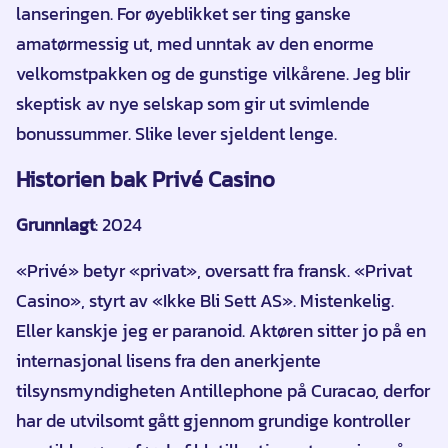
lanseringen. For øyeblikket ser ting ganske
amatørmessig ut, med unntak av den enorme
velkomstpakken og de gunstige vilkårene. Jeg blir
skeptisk av nye selskap som gir ut svimlende
bonussummer. Slike lever sjeldent lenge.
Historien bak Privé Casino
Grunnlagt
: 2024
«Privé» betyr «privat», oversatt fra fransk. «Privat
Casino», styrt av «Ikke Bli Sett AS». Mistenkelig.
Eller kanskje jeg er paranoid. Aktøren sitter jo på en
internasjonal lisens fra den anerkjente
tilsynsmyndigheten Antillephone på Curacao, derfor
har de utvilsomt gått gjennom grundige kontroller