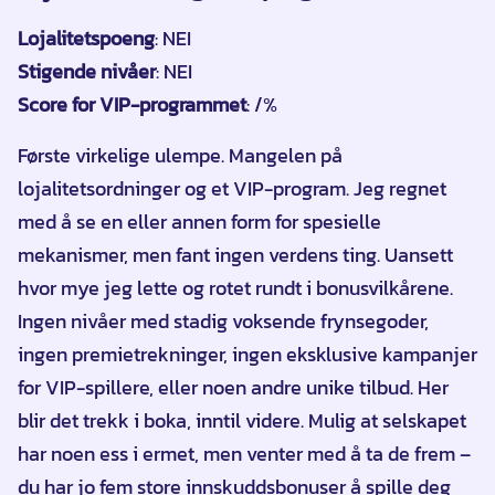
Lojalitetspoeng
: NEI
Stigende nivåer
: NEI
Score for VIP-programmet
: /%
Første virkelige ulempe. Mangelen på
lojalitetsordninger og et VIP-program. Jeg regnet
med å se en eller annen form for spesielle
mekanismer, men fant ingen verdens ting. Uansett
hvor mye jeg lette og rotet rundt i bonusvilkårene.
Ingen nivåer med stadig voksende frynsegoder,
ingen premietrekninger, ingen eksklusive kampanjer
for VIP-spillere, eller noen andre unike tilbud. Her
blir det trekk i boka, inntil videre. Mulig at selskapet
har noen ess i ermet, men venter med å ta de frem –
du har jo fem store innskuddsbonuser å spille deg