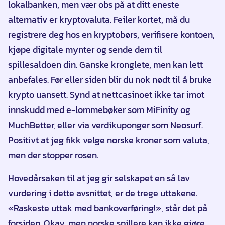
lokalbanken, men vær obs på at ditt eneste
alternativ er kryptovaluta. Feiler kortet, må du
registrere deg hos en kryptobørs, verifisere kontoen,
kjøpe digitale mynter og sende dem til
spillesaldoen din. Ganske kronglete, men kan lett
anbefales. Før eller siden blir du nok nødt til å bruke
krypto uansett. Synd at nettcasinoet ikke tar imot
innskudd med e-lommebøker som MiFinity og
MuchBetter, eller via verdikuponger som Neosurf.
Positivt at jeg fikk velge norske kroner som valuta,
men der stopper rosen.
Hovedårsaken til at jeg gir selskapet en så lav
vurdering i dette avsnittet, er de trege uttakene.
«Raskeste uttak med bankoverføring!», står det på
forsiden. Okay, men norske spillere kan ikke gjøre