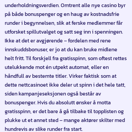
underholdningsverdien. Omtrent alle nye casino byr
på både bonuspenger og en haug av kostnadsfrie
runder i begynnelsen, slik at ferske medlemmer får
utforsket spillutvalget og satt seg inn i spenningen.
Ikke at det er avgjørende – fordelen med rene
innskuddsbonuser, er jo at du kan bruke midlene
helt fritt. Til forskjell fra gratisspinn, som oftest rettes
utelukkende mot én utpekt automat, eller en
håndfull av bestemte titler. Virker faktisk som at
dette nettcasinoet ikke deler ut spinn i det hele tatt,
siden kampanjeseksjonen også består av
bonuspenger. Hvis du absolutt ønsker å motta
gratisspinn, er det bare å gå tilbake til topplisten og
plukke ut et annet sted – mange aktører skilter med
hundrevis av slike runder fra start.