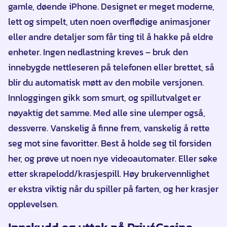
gamle, døende iPhone. Designet er meget moderne,
lett og simpelt, uten noen overflødige animasjoner
eller andre detaljer som får ting til å hakke på eldre
enheter. Ingen nedlastning kreves – bruk den
innebygde nettleseren på telefonen eller brettet, så
blir du automatisk møtt av den mobile versjonen.
Innloggingen gikk som smurt, og spillutvalget er
nøyaktig det samme. Med alle sine ulemper også,
dessverre. Vanskelig å finne frem, vanskelig å rette
seg mot sine favoritter. Best å holde seg til forsiden
her, og prøve ut noen nye videoautomater. Eller søke
etter skrapelodd/krasjespill. Høy brukervennlighet
er ekstra viktig når du spiller på farten, og her krasjer
opplevelsen.