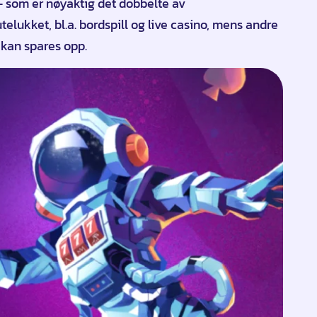
 – som er nøyaktig det dobbelte av
telukket, bl.a. bordspill og live casino, mens andre
 kan spares opp.