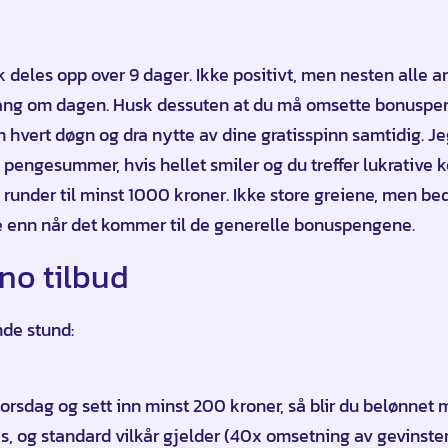
k deles opp over 9 dager. Ikke positivt, men nesten alle a
ang om dagen. Husk dessuten at du må omsette bonuspeng
om hvert døgn og dra nytte av dine gratisspinn samtidig. J
 pengesummer, hvis hellet smiler og du treffer lukrative
ie runder til minst 1000 kroner. Ikke store greiene, men 
e enn når det kommer til de generelle bonuspengene.
no tilbud
de stund:
rsdag og sett inn minst 200 kroner, så blir du belønnet 
s, og standard vilkår gjelder (40x omsetning av gevinster,