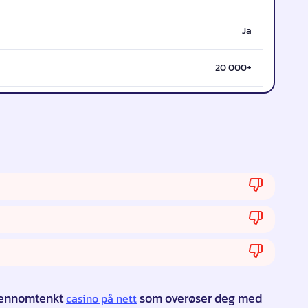
Ja
20 000+
gjennomtenkt
som overøser deg med
casino på nett