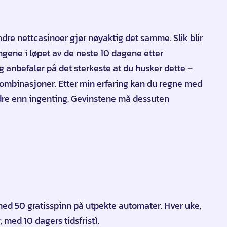
ndre nettcasinoer gjør nøyaktig det samme. Slik blir
ene i løpet av de neste 10 dagene etter
eg anbefaler på det sterkeste at du husker dette –
 kombinasjoner. Etter min erfaring kan du regne med
bedre enn ingenting. Gevinstene må dessuten
med 50 gratisspinn på utpekte automater. Hver uke,
 med 10 dagers tidsfrist).