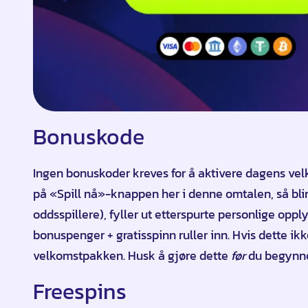
Bonuskode
Ingen bonuskoder kreves for å aktivere dagens velko
på «Spill nå»-knappen her i denne omtalen, så blir d
oddsspillere), fyller ut etterspurte personlige oppl
bonuspenger + gratisspinn ruller inn. Hvis dette i
velkomstpakken. Husk å gjøre dette
før
du begynner
Freespins