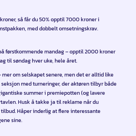
roner, så får du 50% opptil 7000 kroner i
komstpakken, med dobbelt omsetningskrav.
e på førstkommende mandag – opptil 2000 kroner
g til søndag hver uke, hele året.
mer om selskapet senere, men det er alltid like
 seksjon med turneringer, der aktøren tilbyr både
igantiske summer i premiepotten (og lavere
tavlen. Husk å takke ja til reklame når du
lbud. Håper inderlig at flere interessante
gene sine.