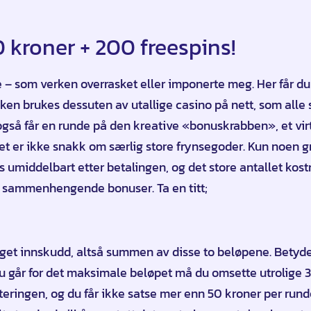
kroner + 200 freespins!
re – som verken overrasket eller imponerte meg. Her får d
ken brukes dessuten av utallige casino på nett, som al
 også får en runde på den kreative «bonuskrabben», et virt
et er ikke snakk om særlig store frynsegoder. Kun noen gr
es umiddelbart etter betalingen, og det store antallet ko
re sammenhengende bonuser. Ta en titt;
get innskudd, altså summen av disse to beløpene. Betydel
u går for det maksimale beløpet må du omsette utrolige 3
editeringen, og du får ikke satse mer enn 50 kroner per ru