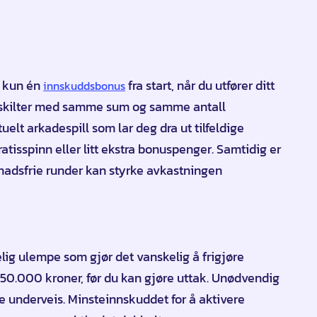
u kun én
fra start, når du utfører ditt
innskuddsbonus
le skilter med samme sum og samme antall
uelt arkadespill som lar deg dra ut tilfeldige
atisspinn eller litt ekstra bonuspenger. Samtidig er
stnadsfrie runder kan styrke avkastningen
ig ulempe som gjør det vanskelig å frigjøre
50.000 kroner, før du kan gjøre uttak. Unødvendig
nde underveis. Minsteinnskuddet for å aktivere