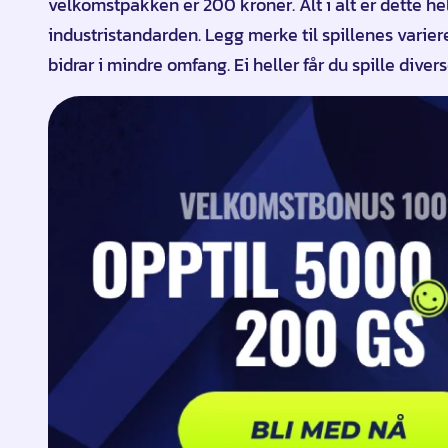
velkomstpakken er 200 kroner. Alt i alt er dette he
industristandarden. Legg merke til spillenes variere
bidrar i mindre omfang. Ei heller får du spille d