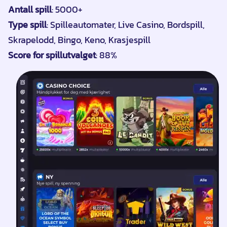
Antall spill
: 5000+
Type spill
: Spilleautomater, Live Casino, Bordspill,
Skrapelodd, Bingo, Keno, Krasjespill
Score for spillutvalget
: 88%