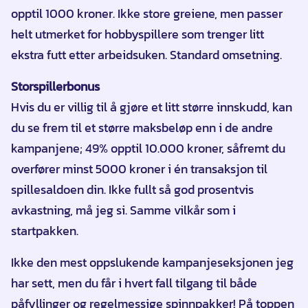
opptil 1000 kroner. Ikke store greiene, men passer
helt utmerket for hobbyspillere som trenger litt
ekstra futt etter arbeidsuken. Standard omsetning.
Storspillerbonus
Hvis du er villig til å gjøre et litt større innskudd, kan
du se frem til et større maksbeløp enn i de andre
kampanjene; 49% opptil 10.000 kroner, såfremt du
overfører minst 5000 kroner i én transaksjon til
spillesaldoen din. Ikke fullt så god prosentvis
avkastning, må jeg si. Samme vilkår som i
startpakken.
Ikke den mest oppslukende kampanjeseksjonen jeg
har sett, men du får i hvert fall tilgang til både
påfyllinger og regelmessige spinnpakker! På toppen