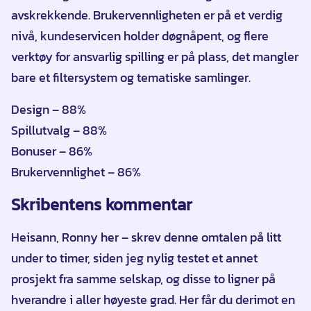
avskrekkende. Brukervennligheten er på et verdig
nivå, kundeservicen holder døgnåpent, og flere
verktøy for ansvarlig spilling er på plass, det mangler
bare et filtersystem og tematiske samlinger.
Design – 88%
Spillutvalg – 88%
Bonuser – 86%
Brukervennlighet – 86%
Skribentens kommentar
Heisann, Ronny her – skrev denne omtalen på litt
under to timer, siden jeg nylig testet et annet
prosjekt fra samme selskap, og disse to ligner på
hverandre i aller høyeste grad. Her får du derimot en