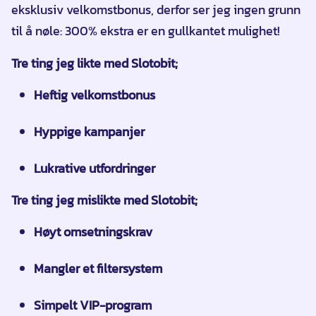
eksklusiv velkomstbonus, derfor ser jeg ingen grunn
til å nøle: 300% ekstra er en gullkantet mulighet!
Tre ting jeg likte med Slotobit;
Heftig velkomstbonus
Hyppige kampanjer
Lukrative utfordringer
Tre ting jeg mislikte med Slotobit;
Høyt omsetningskrav
Mangler et filtersystem
Simpelt VIP-program