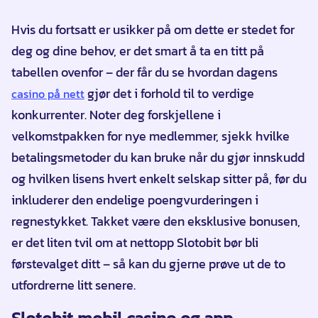
Hvis du fortsatt er usikker på om dette er stedet for
deg og dine behov, er det smart å ta en titt på
tabellen ovenfor – der får du se hvordan dagens
gjør det i forhold til to verdige
casino på nett
konkurrenter. Noter deg forskjellene i
velkomstpakken for nye medlemmer, sjekk hvilke
betalingsmetoder du kan bruke når du gjør innskudd
og hvilken lisens hvert enkelt selskap sitter på, før du
inkluderer den endelige poengvurderingen i
regnestykket. Takket være den eksklusive bonusen,
er det liten tvil om at nettopp Slotobit bør bli
førstevalget ditt – så kan du gjerne prøve ut de to
utfordrerne litt senere.