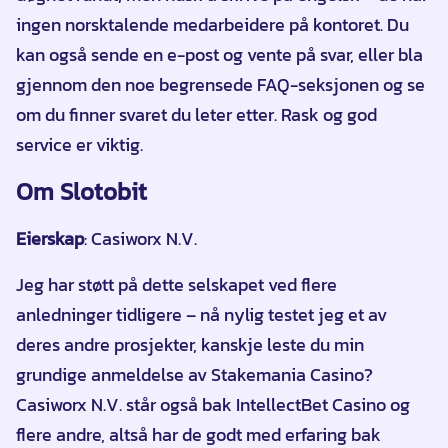
ingen norsktalende medarbeidere på kontoret. Du
kan også sende en e-post og vente på svar, eller bla
gjennom den noe begrensede FAQ-seksjonen og se
om du finner svaret du leter etter. Rask og god
service er viktig.
Om Slotobit
Eierskap
: Casiworx N.V.
Jeg har støtt på dette selskapet ved flere
anledninger tidligere – nå nylig testet jeg et av
deres andre prosjekter, kanskje leste du min
grundige anmeldelse av Stakemania Casino?
Casiworx N.V. står også bak IntellectBet Casino og
flere andre, altså har de godt med erfaring bak