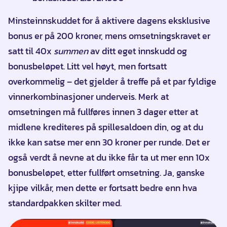
Minsteinnskuddet for å aktivere dagens eksklusive
bonus er på 200 kroner, mens omsetningskravet er
satt til 40x
summen
av ditt eget innskudd og
bonusbeløpet. Litt vel høyt, men fortsatt
overkommelig – det gjelder å treffe på et par fyldige
vinnerkombinasjoner underveis. Merk at
omsetningen må fullføres innen 3 dager etter at
midlene krediteres på spillesaldoen din, og at du
ikke kan satse mer enn 30 kroner per runde. Det er
også verdt å nevne at du ikke får ta ut mer enn 10x
bonusbeløpet, etter fullført omsetning. Ja, ganske
kjipe vilkår, men dette er fortsatt bedre enn hva
standardpakken skilter med.