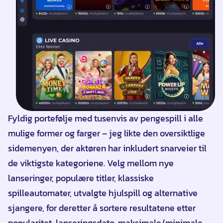
Fyldig portefølje med tusenvis av pengespill i alle
mulige former og farger – jeg likte den oversiktlige
sidemenyen, der aktøren har inkludert snarveier til
de viktigste kategoriene. Velg mellom nye
lanseringer, populære titler, klassiske
spilleautomater, utvalgte hjulspill og alternative
sjangere, for deretter å sortere resultatene etter
popularitet, lanseringsdato, maksimale/minimale