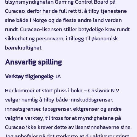
tilsynsmyndigheten Gaming Control Board på
Curacao, derfor har de full rett til å tilby tjenestene
sine både i Norge og de fleste andre land verden
rundt. Curacao-lisensen stiller betydelige krav rundt
sikkerhet og personvern, i tillegg til økonomisk
bærekraftighet.
Ansvarlig spilling
Verktøy tilgjengelig
: JA
Her kommer et stort pluss i boka – Casiworx N.V.
velger nemlig å tilby både innskuddsgrenser,
innsatsgrenser, tapsgrenser, øktgrenser og andre
valgfrie verktøy, til tross for at myndighetene på
Curacao ikke krever dette av lisensinnehaverne sine.
Jeg anbefaler på det sterkeste at du aktiverer minst