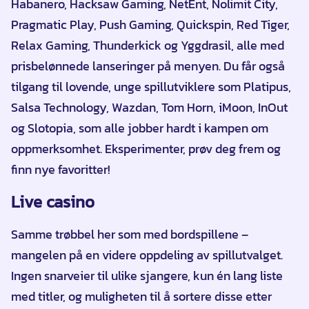
Habanero, Hacksaw Gaming, NetEnt, Nolimit City,
Pragmatic Play, Push Gaming, Quickspin, Red Tiger,
Relax Gaming, Thunderkick og Yggdrasil, alle med
prisbelønnede lanseringer på menyen. Du får også
tilgang til lovende, unge spillutviklere som Platipus,
Salsa Technology, Wazdan, Tom Horn, iMoon, InOut
og Slotopia, som alle jobber hardt i kampen om
oppmerksomhet. Eksperimenter, prøv deg frem og
finn nye favoritter!
Live casino
Samme trøbbel her som med bordspillene –
mangelen på en videre oppdeling av spillutvalget.
Ingen snarveier til ulike sjangere, kun én lang liste
med titler, og muligheten til å sortere disse etter