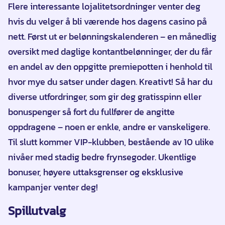
Flere interessante lojalitetsordninger venter deg
hvis du velger å bli værende hos dagens casino på
nett. Først ut er belønningskalenderen – en månedlig
oversikt med daglige kontantbelønninger, der du får
en andel av den oppgitte premiepotten i henhold til
hvor mye du satser under dagen. Kreativt! Så har du
diverse utfordringer, som gir deg gratisspinn eller
bonuspenger så fort du fullfører de angitte
oppdragene – noen er enkle, andre er vanskeligere.
Til slutt kommer VIP-klubben, bestående av 10 ulike
nivåer med stadig bedre frynsegoder. Ukentlige
bonuser, høyere uttaksgrenser og eksklusive
kampanjer venter deg!
Spillutvalg