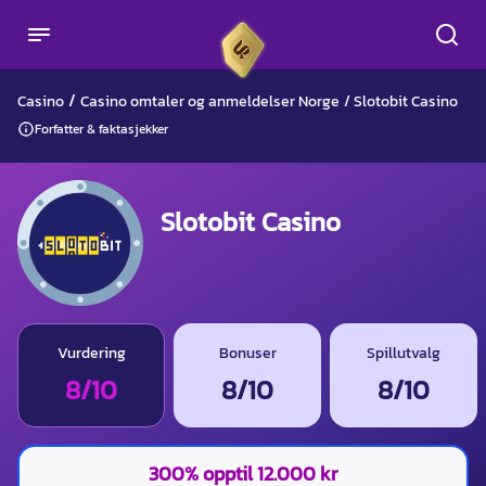
/
Casino
Casino omtaler og anmeldelser Norge
/
Slotobit Casino
Forfatter & faktasjekker
Slotobit Casino
Vurdering
Bonuser
Spillutvalg
8/10
8/10
8/10
300% opptil 12.000 kr