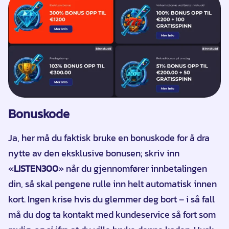
Bonuskode
Ja, her må du faktisk bruke en bonuskode for å dra
nytte av den eksklusive bonusen; skriv inn
«
LISTEN300
» når du gjennomfører innbetalingen
din, så skal pengene rulle inn helt automatisk innen
kort. Ingen krise hvis du glemmer deg bort – i så fall
må du dog ta kontakt med kundeservice så fort som