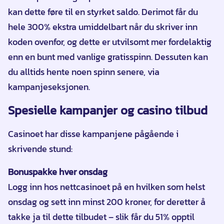
kan dette føre til en styrket saldo. Derimot får du
hele 300% ekstra umiddelbart når du skriver inn
koden ovenfor, og dette er utvilsomt mer fordelaktig
enn en bunt med vanlige gratisspinn. Dessuten kan
du alltids hente noen spinn senere, via
kampanjeseksjonen.
Spesielle kampanjer og casino tilbud
Casinoet har disse kampanjene pågående i
skrivende stund:
Bonuspakke hver onsdag
Logg inn hos nettcasinoet på en hvilken som helst
onsdag og sett inn minst 200 kroner, for deretter å
takke ja til dette tilbudet – slik får du 51% opptil