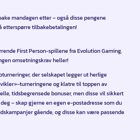
tilbake mandagen etter – også disse pengene
 etterspørre tilbakebetalingen!
rrende First Person-spillene fra Evolution Gaming,
Ingen omsetningskrav heller!
turneringer, der selskapet legger ut herlige
ikler»-turneringene og klatre til toppen av
elle, tidsbegrensede bonuser, men disse vil sikkert
er deg – skap gjerne en egen e-postadresse som du
 oddskampanjer gående, og disse kan være passende