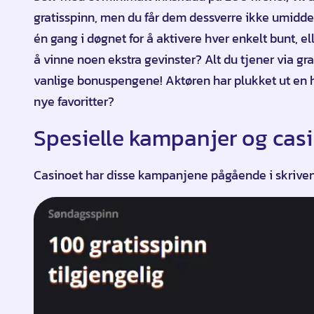
gratisspinn, men du får dem dessverre ikke umiddel
én gang i døgnet for å aktivere hver enkelt bunt, el
å vinne noen ekstra gevinster? Alt du tjener via gr
vanlige bonuspengene! Aktøren har plukket ut en h
nye favoritter?
Spesielle kampanjer og casi
Casinoet har disse kampanjene pågående i skriven