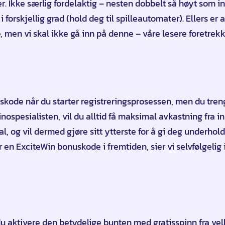
. Ikke særlig fordelaktig – nesten dobbelt så høyt som 
i forskjellig grad (hold deg til spilleautomater). Ellers er
, men vi skal ikke gå inn på denne – våre lesere foretrekke
uskode når du starter registreringsprosessen, men du tren
nospesialisten, vil du alltid få maksimal avkastning fra 
, og vil dermed gjøre sitt ytterste for å gi deg underhold
r en ExciteWin bonuskode i fremtiden, sier vi selvfølgelig
du aktivere den betydelige bunten med gratisspinn fra v