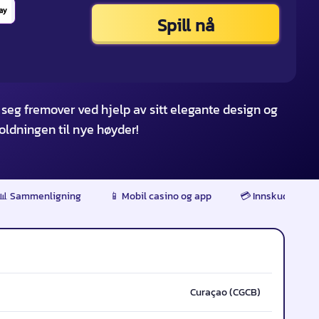
Spill nå
 seg fremover ved hjelp av sitt elegante design og
oldningen til nye høyder!
📊 Sammenligning
📱 Mobil casino og app
💳 Innskudd og u
Curaçao (CGCB)