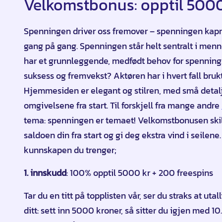
Velkomstbonus: opptil 5000 
Spenningen driver oss fremover – spenningen kapr
gang på gang. Spenningen står helt sentralt i me
har et grunnleggende, medfødt behov for spenning
suksess og fremvekst? Aktøren har i hvert fall bru
Hjemmesiden er elegant og stilren, med små detalj
omgivelsene fra start. Til forskjell fra mange andre
tema: spenningen er temaet! Velkomstbonusen skill
saldoen din fra start og gi deg ekstra vind i seilene.
kunnskapen du trenger;
1. innskudd
: 100% opptil 5000 kr + 200 freespins
Tar du en titt på topplisten vår, ser du straks at
ditt: sett inn 5000 kroner, så sitter du igjen me