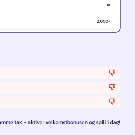
Ja
2,000+
amme tak – aktiver velkomstbonusen og spill i dag!