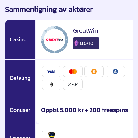
Sammenligning av aktører
GreatWin
Casino
8.6/10
Betaling
Opptil 5.000 kr + 200 freespins
Bonuser
Lisenser