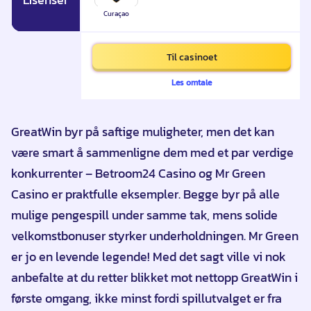
Curaçao
Til casinoet
Les omtale
GreatWin byr på saftige muligheter, men det kan
være smart å sammenligne dem med et par verdige
konkurrenter – Betroom24 Casino og Mr Green
Casino er praktfulle eksempler. Begge byr på alle
mulige pengespill under samme tak, mens solide
velkomstbonuser styrker underholdningen. Mr Green
er jo en levende legende! Med det sagt ville vi nok
anbefalte at du retter blikket mot nettopp GreatWin i
første omgang, ikke minst fordi spillutvalget er fra