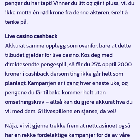
penger du har tapt! Vinner du litt og går i pluss, vil du
ikke motta én rød krone fra denne aktøren. Greit å
tenke på.
Live casino cashback
Akkurat samme opplegg som ovenfor, bare at dette
tilbudet gjelder for live casino. Kos deg med
direktesendte pengespill, så får du 25% opptil 2000
kroner i cashback dersom ting ikke går helt som
planlagt. Kampanjen er i gang hver eneste uke, og
pengene du får tilbake kommer helt uten
omsetningskrav – altså kan du gjøre akkurat hva du
vil med dem. Gi livespillene en sjanse, da vel!
Nåja, vi vil gjerne trekke frem at nettcasinoet også
har en rekke fordelaktige kampanjer for de av våre