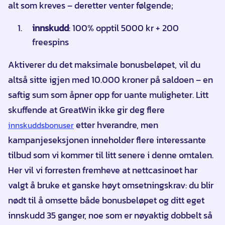
alt som kreves – deretter venter følgende;
innskudd
: 100% opptil 5000 kr + 200
freespins
Aktiverer du det maksimale bonusbeløpet, vil du
altså sitte igjen med 10.000 kroner på saldoen – en
saftig sum som åpner opp for uante muligheter. Litt
skuffende at GreatWin ikke gir deg flere
etter hverandre, men
innskuddsbonuser
kampanjeseksjonen inneholder flere interessante
tilbud som vi kommer til litt senere i denne omtalen.
Her vil vi forresten fremheve at nettcasinoet har
valgt å bruke et ganske høyt omsetningskrav: du blir
nødt til å omsette både bonusbeløpet og ditt eget
innskudd 35 ganger, noe som er nøyaktig dobbelt så