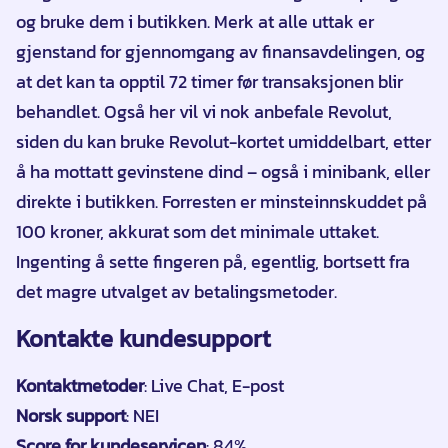
og bruke dem i butikken. Merk at alle uttak er
gjenstand for gjennomgang av finansavdelingen, og
at det kan ta opptil 72 timer før transaksjonen blir
behandlet. Også her vil vi nok anbefale Revolut,
siden du kan bruke Revolut-kortet umiddelbart, etter
å ha mottatt gevinstene dind – også i minibank, eller
direkte i butikken. Forresten er minsteinnskuddet på
100 kroner, akkurat som det minimale uttaket.
Ingenting å sette fingeren på, egentlig, bortsett fra
det magre utvalget av betalingsmetoder.
Kontakte kundesupport
Kontaktmetoder
: Live Chat, E-post
Norsk support
: NEI
Score for kundeservicen
: 84%