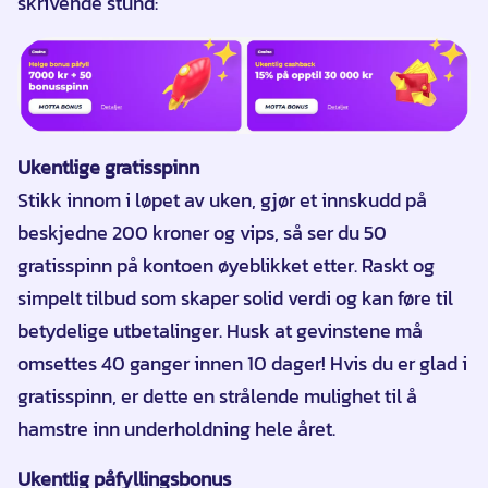
skrivende stund:
Ukentlige gratisspinn
Stikk innom i løpet av uken, gjør et innskudd på
beskjedne 200 kroner og vips, så ser du 50
gratisspinn på kontoen øyeblikket etter. Raskt og
simpelt tilbud som skaper solid verdi og kan føre til
betydelige utbetalinger. Husk at gevinstene må
omsettes 40 ganger innen 10 dager! Hvis du er glad i
gratisspinn, er dette en strålende mulighet til å
hamstre inn underholdning hele året.
Ukentlig påfyllingsbonus