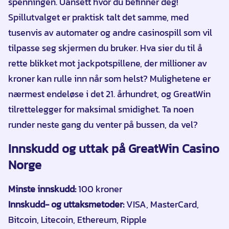
spenningen. Uansett hvor du befinner deg!
Spillutvalget er praktisk talt det samme, med
tusenvis av automater og andre casinospill som vil
tilpasse seg skjermen du bruker. Hva sier du til å
rette blikket mot jackpotspillene, der millioner av
kroner kan rulle inn når som helst? Mulighetene er
nærmest endeløse i det 21. århundret, og GreatWin
tilrettelegger for maksimal smidighet. Ta noen
runder neste gang du venter på bussen, da vel?
Innskudd og uttak på GreatWin Casino
Norge
Minste innskudd:
100 kroner
Innskudd- og uttaksmetoder:
VISA, MasterCard,
Bitcoin, Litecoin, Ethereum, Ripple