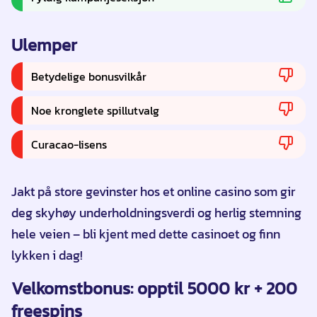
Ulemper
Betydelige bonusvilkår
Noe kronglete spillutvalg
Curacao-lisens
Jakt på store gevinster hos et online casino som gir
deg skyhøy underholdningsverdi og herlig stemning
hele veien – bli kjent med dette casinoet og finn
lykken i dag!
Velkomstbonus: opptil 5000 kr + 200
freespins