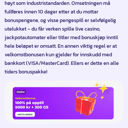
høyt som industristandarden. Omsetningen må
fullføres innen 10 dager etter at du mottar
bonuspengene, og visse pengespill er selvfølgelig
utelukket – du får verken spille live casino,
jackpotautomater eller titler med bonuskjøp inntil
hele beløpet er omsatt. En annen viktig regel er at
velkomstbonusen kun gjelder for innskudd med
bankkort (VISA/MasterCard). Ellers er dette en alle
tiders bonuspakke!