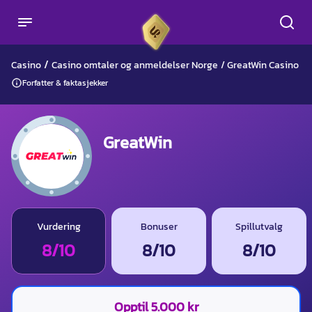
/
Casino
Casino omtaler og anmeldelser Norge
/
GreatWin Casino
Forfatter & faktasjekker
GreatWin
Vurdering
Bonuser
Spillutvalg
8/10
8/10
8/10
Opptil 5.000 kr