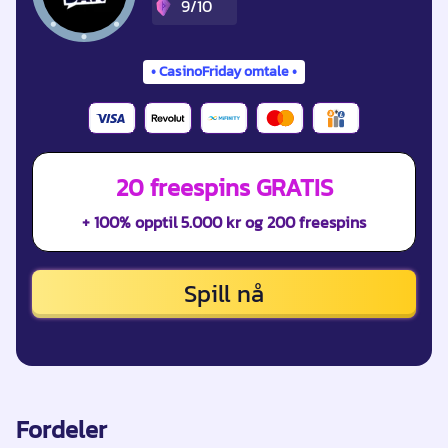
9/10
CasinoFriday omtale
20 freespins GRATIS
+ 100% opptil 5.000 kr og 200 freespins
Spill nå
Fordeler