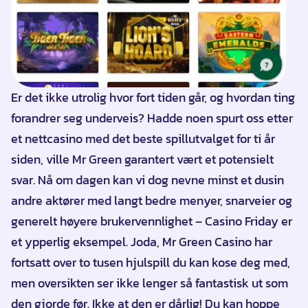
Er det ikke utrolig hvor fort tiden går, og hvordan ting
forandrer seg underveis? Hadde noen spurt oss etter
et nettcasino med det beste spillutvalget for ti år
siden, ville Mr Green garantert vært et potensielt
svar. Nå om dagen kan vi dog nevne minst et dusin
andre aktører med langt bedre menyer, snarveier og
generelt høyere brukervennlighet – Casino Friday er
et ypperlig eksempel. Joda, Mr Green Casino har
fortsatt over to tusen hjulspill du kan kose deg med,
men oversikten ser ikke lenger så fantastisk ut som
den gjorde før. Ikke at den er dårlig! Du kan hoppe