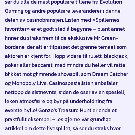
ser du alle de mest populære titlene fra Evolution
Gaming og andre populære leverandører i denne
delen av casinobransjen. Listen med «Spillernes
favoritter» er et godt sted å begynne – blant annet
finner du straks frem til de eksklusive Mr Green-
bordene, der alt er tilpasset det grønne temaet som
aktøren er kjent for. Hopp videre til rulett, blackjack,
poker eller baccarat, med mindre du heller vil rette
blikket mot glimrende showspill som Dream Catcher
og Monopoly Live. Casinospesialisten anbefaler
nettopp de sistnevnte, siden de oser av en spesiell,
leken atmosfære og byr på underholdning fra
øverste hylle! Gonzo’s Treasure Hunt er enda et
praktfullt eksempel – les gjerne vår grundige
artikkel om dette livespillet, så ser du straks hvor