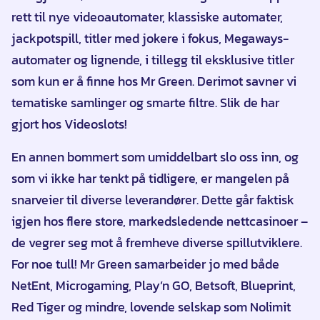
rett til nye videoautomater, klassiske automater,
jackpotspill, titler med jokere i fokus, Megaways-
automater og lignende, i tillegg til eksklusive titler
som kun er å finne hos Mr Green. Derimot savner vi
tematiske samlinger og smarte filtre. Slik de har
gjort hos Videoslots!
En annen bommert som umiddelbart slo oss inn, og
som vi ikke har tenkt på tidligere, er mangelen på
snarveier til diverse leverandører. Dette går faktisk
igjen hos flere store, markedsledende nettcasinoer –
de vegrer seg mot å fremheve diverse spillutviklere.
For noe tull! Mr Green samarbeider jo med både
NetEnt, Microgaming, Play’n GO, Betsoft, Blueprint,
Red Tiger og mindre, lovende selskap som Nolimit