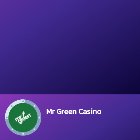
Mr Green Casino