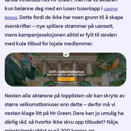
kun belønne deg med en lusen tusenlapp i
casino
. Dette fordi de ikke har noen grunn til å skape
bonus
overskrifter – nye spillere strømmer på uansett,
mens kampanjeseksjonen alltid er fylt til randen
med kule tilbud for lojale medlemmer.
Nesten alle aktørene på topplisten vår kan skryte av
større velkomstbonuser enn dette – derfor må vi
nesten klage litt på Mr Green. Dere kan jo umulig ha
dårlig råd, så hvorfor ikke skru opp tilbudet? Nåja,
minsteinnskuddet er på 200 kroner, og