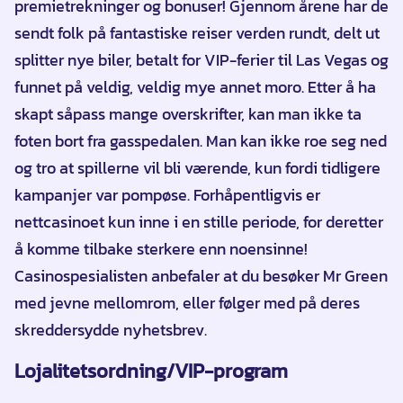
premietrekninger og bonuser! Gjennom årene har de
sendt folk på fantastiske reiser verden rundt, delt ut
splitter nye biler, betalt for VIP-ferier til Las Vegas og
funnet på veldig, veldig mye annet moro. Etter å ha
skapt såpass mange overskrifter, kan man ikke ta
foten bort fra gasspedalen. Man kan ikke roe seg ned
og tro at spillerne vil bli værende, kun fordi tidligere
kampanjer var pompøse. Forhåpentligvis er
nettcasinoet kun inne i en stille periode, for deretter
å komme tilbake sterkere enn noensinne!
Casinospesialisten anbefaler at du besøker Mr Green
med jevne mellomrom, eller følger med på deres
skreddersydde nyhetsbrev.
Lojalitetsordning/VIP-program