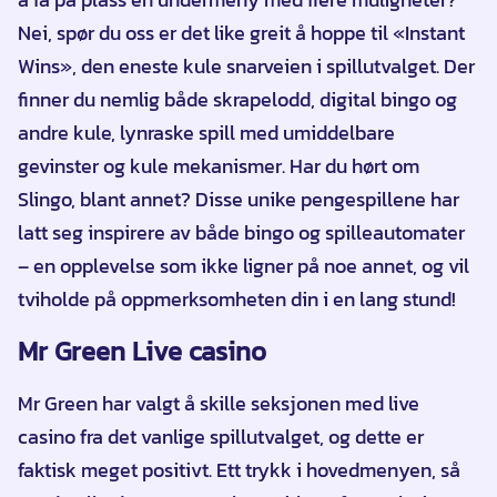
Nei, spør du oss er det like greit å hoppe til «Instant
Wins», den eneste kule snarveien i spillutvalget. Der
finner du nemlig både skrapelodd, digital bingo og
andre kule, lynraske spill med umiddelbare
gevinster og kule mekanismer. Har du hørt om
Slingo, blant annet? Disse unike pengespillene har
latt seg inspirere av både bingo og spilleautomater
– en opplevelse som ikke ligner på noe annet, og vil
tviholde på oppmerksomheten din i en lang stund!
Mr Green Live casino
Mr Green har valgt å skille seksjonen med live
casino fra det vanlige spillutvalget, og dette er
faktisk meget positivt. Ett trykk i hovedmenyen, så