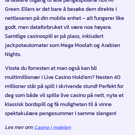
Green. Ellers er det bare å besøke dem direkte i
nettleseren på din mobile enhet – alt fungerer like
godt, men dataforbruket vil være noe høyere.
Samtlige casinospill er på plass, inkludert
jackpotautomater som Mega Moolah og Arabian
Nights.
Visste du forresten at man også kan bli
multimillionær i Live Casino Hold’em? Nesten 40
millioner står på spill i skrivende stund! Perfekt for
deg som både vil spille live casino på nett, nyte et
klassisk bordspill og få muligheten til å vinne
spektakulære pengesummer i samme slengen!
Les mer om:
Casino i mobilen