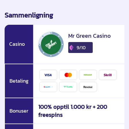
Sammenligning
Mr Green Casino
Casino
9/10
Betaling
100% opptil 1.000 kr + 200
Bonuser
freespins