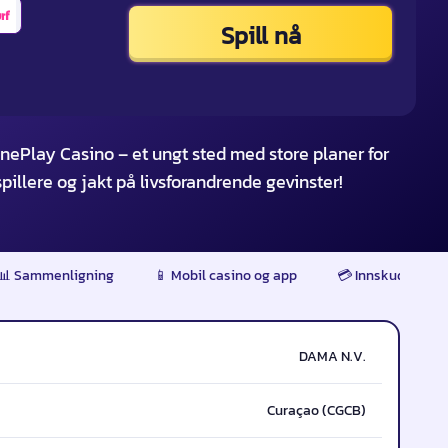
Spill nå
unePlay Casino – et ungt sted med store planer for
illere og jakt på livsforandrende gevinster!
📊 Sammenligning
📱 Mobil casino og app
💳 Innskudd og u
DAMA N.V.
Curaçao (CGCB)