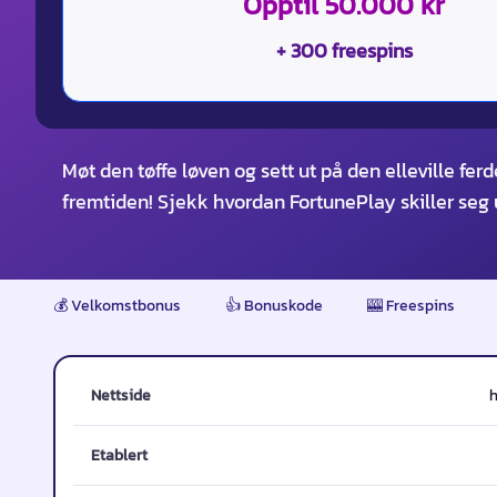
Opptil 50.000 kr
+ 300 freespins
Møt den tøffe løven og sett ut på den elleville fe
fremtiden! Sjekk hvordan FortunePlay skiller seg u
💰 Velkomstbonus
👍 Bonuskode
🎰 Freespins
Nettside
h
Etablert