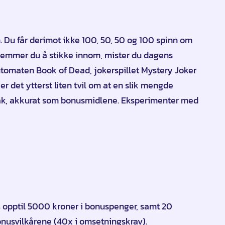
. Du får derimot ikke 100, 50, 50 og 100 spinn om
. Glemmer du å stikke innom, mister du dagens
oautomaten Book of Dead, jokerspillet Mystery Joker
 det ytterst liten tvil om at en slik mengde
uttak, akkurat som bonusmidlene. Eksperimenter med
0% opptil 5000 kroner i bonuspenger, samt 20
onusvilkårene (40x i omsetningskrav).