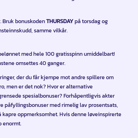
er. Bruk bonuskoden
THURSDAY
på torsdag og
nsteinnskudd, samme vilkår.
belønnet med hele 100 gratisspinn umiddelbart!
nstene omsettes 40 ganger.
eringer, der du får kjempe mot andre spillere om
o, men er det nok? Hvor er alternative
rensede spesialbonuser? Forhåpentligvis akter
re påfyllingsbonuser med rimelig lav prosentsats,
r å kapre oppmerksomhet. Hvis denne løveinspirerte
o enormt.