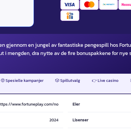
rden gjennom en jungel av fantastiske pengespill hos Fort
t i mengden, dra nytte av de fire bonuspakkene for nye sp
🤑 Spesielle kampanjer
🎲 Spillutvalg
👉 Live casino
Eier
ttps://www.fortuneplay.com/no
Lisenser
2024