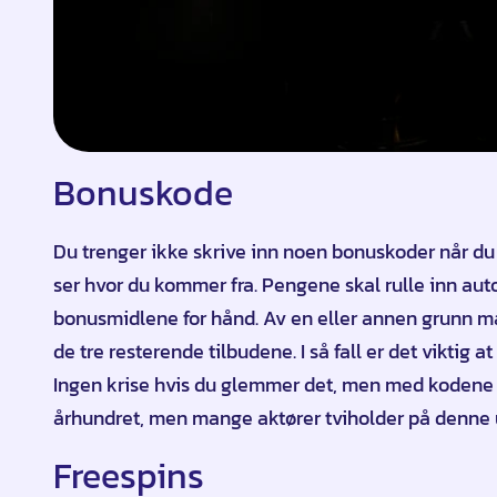
Bonuskode
Du trenger ikke skrive inn noen bonuskoder når du g
ser hvor du kommer fra. Pengene skal rulle inn aut
bonusmidlene for hånd. Av en eller annen grunn må
de tre resterende tilbudene. I så fall er det viktig 
Ingen krise hvis du glemmer det, men med kodene p
århundret, men mange aktører tviholder på denne
Freespins