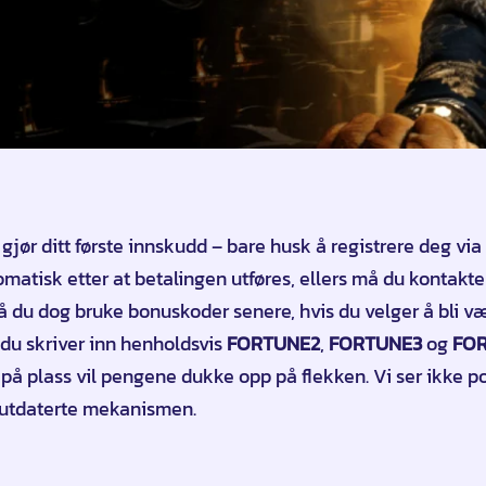
jør ditt første innskudd – bare husk å registrere deg via 
omatisk etter at betalingen utføres, ellers må du kontak
 du dog bruke bonuskoder senere, hvis du velger å bli v
at du skriver inn henholdsvis
FORTUNE2
,
FORTUNE3
og
FO
å plass vil pengene dukke opp på flekken. Vi ser ikke p
 utdaterte mekanismen.