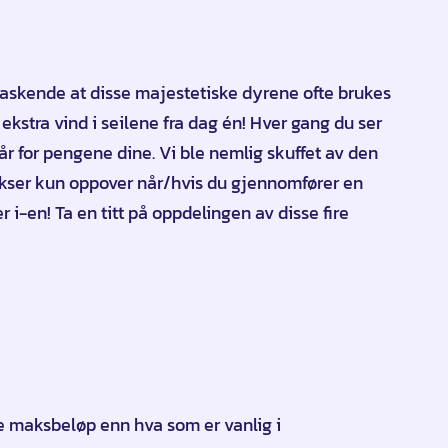
rraskende at disse majestetiske dyrene ofte brukes
stra vind i seilene fra dag én! Hver gang du ser
får for pengene dine. Vi ble nemlig skuffet av den
okser kun oppover når/hvis du gjennomfører en
 i-en! Ta en titt på oppdelingen av disse fire
rre maksbeløp enn hva som er vanlig i