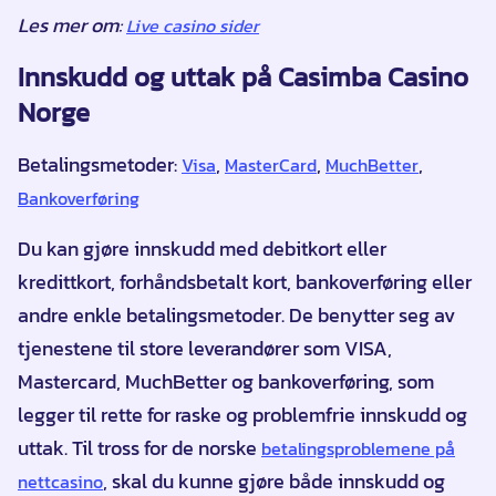
Les mer om:
Live casino sider
Innskudd og uttak på Casimba Casino
Norge
Betalingsmetoder:
,
,
,
Visa
MasterCard
MuchBetter
Bankoverføring
Du kan gjøre innskudd med debitkort eller
kredittkort, forhåndsbetalt kort, bankoverføring eller
andre enkle betalingsmetoder. De benytter seg av
tjenestene til store leverandører som VISA,
Mastercard, MuchBetter og bankoverføring, som
legger til rette for raske og problemfrie innskudd og
uttak. Til tross for de norske
betalingsproblemene på
, skal du kunne gjøre både innskudd og
nettcasino