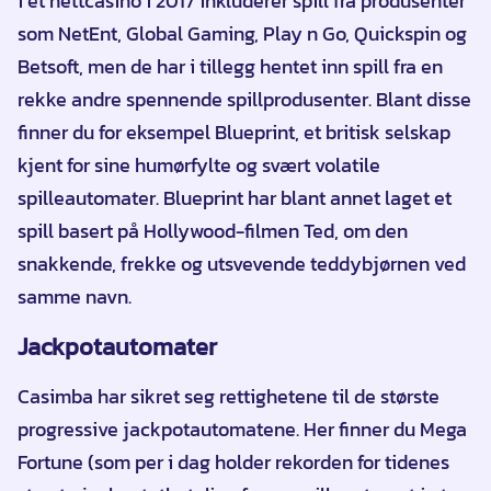
i et nettcasino i 2017 inkluderer spill fra produsenter
som NetEnt, Global Gaming, Play n Go, Quickspin og
Betsoft, men de har i tillegg hentet inn spill fra en
rekke andre spennende spillprodusenter. Blant disse
finner du for eksempel Blueprint, et britisk selskap
kjent for sine humørfylte og svært volatile
spilleautomater. Blueprint har blant annet laget et
spill basert på Hollywood-filmen Ted, om den
snakkende, frekke og utsvevende teddybjørnen ved
samme navn.
Jackpotautomater
Casimba har sikret seg rettighetene til de største
progressive jackpotautomatene. Her finner du Mega
Fortune (som per i dag holder rekorden for tidenes