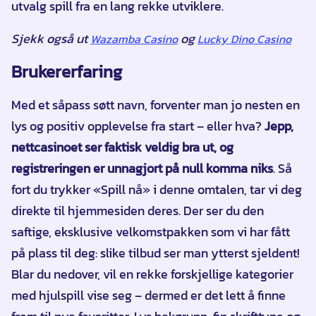
utvalg spill fra en lang rekke utviklere.
Sjekk også ut
og
Wazamba Casino
Lucky Dino Casino
Brukererfaring
Med et såpass søtt navn, forventer man jo nesten en
lys og positiv opplevelse fra start – eller hva?
Jepp,
nettcasinoet ser faktisk veldig bra ut, og
registreringen er unnagjort på null komma niks
. Så
fort du trykker «Spill nå» i denne omtalen, tar vi deg
direkte til hjemmesiden deres. Der ser du den
saftige, eksklusive velkomstpakken som vi har fått
på plass til deg: slike tilbud ser man ytterst sjeldent!
Blar du nedover, vil en rekke forskjellige kategorier
med hjulspill vise seg – dermed er det lett å finne