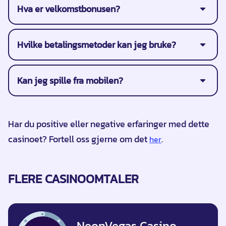
Hva er velkomstbonusen?
Hvilke betalingsmetoder kan jeg bruke?
Kan jeg spille fra mobilen?
Har du positive eller negative erfaringer med dette
casinoet? Fortell oss gjerne om det
.
her
FLERE CASINOOMTALER
NeonVegas Casino