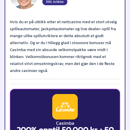
986 Artikler
Hvis du er på utkikk etter et nettcasino med et stort utvalg
spilleautomater, jackpotautomater og live dealer-spill fra
mange ulike spillutviklere er dette absolutt et godt
alternativ. Og er du i tillegg glad i stoooore bonuser må
Casimba med sin absurde velkomstpakke være midt i
blinken. Velkomstbonusen kommer riktignok med et
relativt stivt omsetningskrav, men det gjør den i de fleste
andre casinoer også.
Casimba