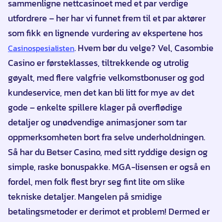
sammenligne nettcasinoet med et par verdige
utfordrere – her har vi funnet frem til et par aktører
som fikk en lignende vurdering av ekspertene hos
. Hvem bør du velge? Vel, Casombie
Casinospesialisten
Casino er førsteklasses, tiltrekkende og utrolig
gøyalt, med flere valgfrie velkomstbonuser og god
kundeservice, men det kan bli litt for mye av det
gode – enkelte spillere klager på overflødige
detaljer og unødvendige animasjoner som tar
oppmerksomheten bort fra selve underholdningen.
Så har du Betser Casino, med sitt ryddige design og
simple, raske bonuspakke. MGA-lisensen er også en
fordel, men folk flest bryr seg fint lite om slike
tekniske detaljer. Mangelen på smidige
betalingsmetoder er derimot et problem! Dermed er