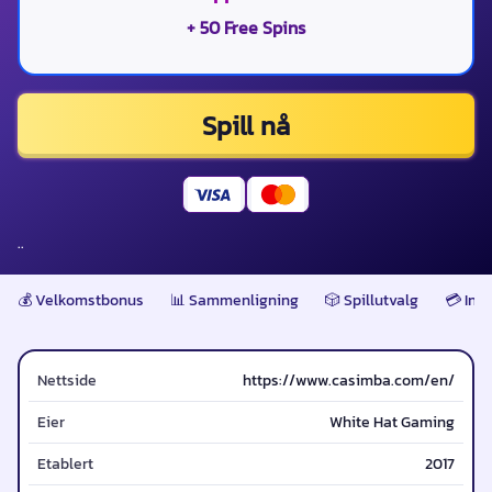
+ 50 Free Spins
Spill nå
..
💰 Velkomstbonus
📊 Sammenligning
🎲 Spillutvalg
💳 Inn
Nettside
https://www.casimba.com/en/
Eier
White Hat Gaming
Etablert
2017