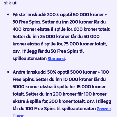
slik ut:
Første innskudd:
200% opptil 50 000 kroner +
50 Free Spins.
Setter du inn 200 kroner får du
400 kroner ekstra å spille for, 600 kroner totalt.
Setter du inn 25 000 kroner får du 50 000
kroner ekstra å spille for, 75 000 kroner totalt,
osv. I tillegg får du 50 Free Spins til
spilleautomaten
.
Starburst
Andre innskudd:
50% opptil 5000 kroner + 100
Free Spins.
Setter du inn 10 000 kroner får du
5000 kroner ekstra å spille for, 15 000 kroner
totalt. Setter du inn 200 kroner får 100 kroner
ekstra å spille for, 300 kroner totalt, osv. I tillegg
får du 100 Free Spins til spilleautomaten
Gonzo´s
Quest.