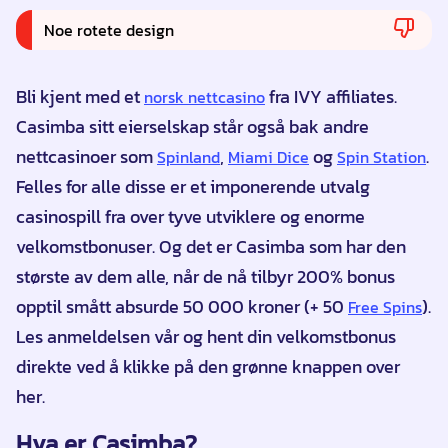
Noe rotete design
Bli kjent med et
fra IVY affiliates.
norsk nettcasino
Casimba sitt eierselskap står også bak andre
nettcasinoer som
,
og
.
Spinland
Miami Dice
Spin Station
Felles for alle disse er et imponerende utvalg
casinospill fra over tyve utviklere og enorme
velkomstbonuser. Og det er Casimba som har den
største av dem alle, når de nå tilbyr 200% bonus
opptil smått absurde 50 000 kroner (+ 50
).
Free Spins
Les anmeldelsen vår og hent din velkomstbonus
direkte ved å klikke på den grønne knappen over
her.
Hva er Casimba?