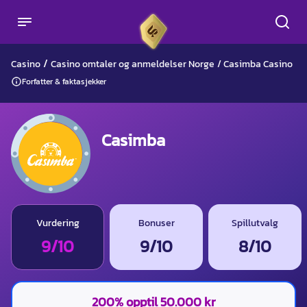
/
Casino
Casino omtaler og anmeldelser Norge
/
Casimba Casino
Forfatter & faktasjekker
Casimba
Vurdering
Bonuser
Spillutvalg
9/10
9/10
8/10
200% opptil 50.000 kr