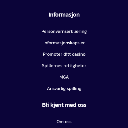
Informasjon
Personvernserklæring
Informasjonskapsler
Promoter ditt casino
Spillernes rettigheter
MGA
Ansvarlig spilling
Bli kjent med oss
Om oss