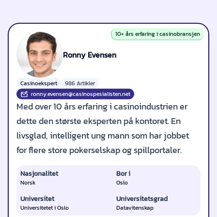
10+ års erfaring i casinobransjen
Ronny Evensen
Casinoekspert
986 Artikler
ronny.evensen@casinospesialisten.net
Med over 10 års erfaring i casinoindustrien er
dette den største eksperten på kontoret. En
livsglad, intelligent ung mann som har jobbet
for flere store pokerselskap og spillportaler.
Nasjonalitet
Bor i
Norsk
Oslo
Universitet
Universitetsgrad
Universitetet i Oslo
Datavitenskap