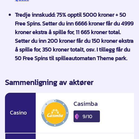
Tredje innskudd: 75% opptil 5000 kroner + 50
Free Spins.
Setter du inn 6666 kroner får du 4999
kroner ekstra å spille for, 11 665 kroner total.
Setter du inn 200 kroner får du 150 kroner ekstra
å spille for, 350 kroner totalt, osv. I tillegg får du
50 Free Spins til spilleautomaten Theme park.
Sammenligning av aktører
Casimba
Casino
9/10