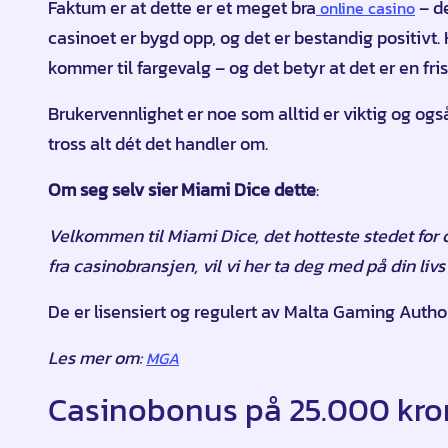
Faktum er at dette er et meget bra
– de
online casino
casinoet er bygd opp, og det er bestandig positivt. 
kommer til fargevalg – og det betyr at det er en fri
Brukervennlighet er noe som alltid er viktig og ogs
tross alt dét det handler om.
Om seg selv sier Miami Dice dette
:
Velkommen til Miami Dice, det hotteste stedet for 
fra casinobransjen, vil vi her ta deg med på din livs
De er lisensiert og regulert av Malta Gaming Author
Les mer om:
MGA
Casinobonus på 25.000 kron