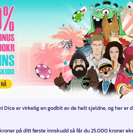
ice er virkelig en godbit av de helt sjeldne, og her er 
kroner på ditt første innskudd så får du 25.000 kroner ekstr