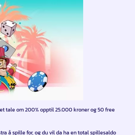
det tale om 200% opptil 25.000 kroner og 50 free
a å spille for, og du vil da ha en total spillesaldo