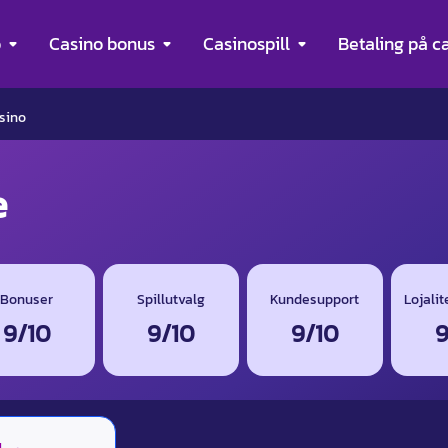
o
Casino bonus
Casinospill
Betaling på c
sino
e
Bonuser
Spillutvalg
Kundesupport
Lojali
9/10
9/10
9/10
9