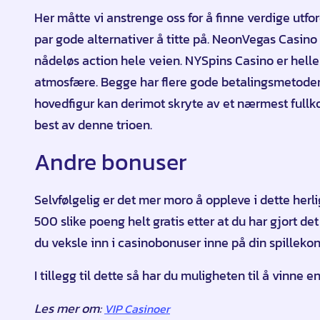
Her måtte vi anstrenge oss for å finne verdige utfor
par gode alternativer å titte på. NeonVegas Casino 
nådeløs action hele veien. NYSpins Casino er helle
atmosfære. Begge har flere gode betalingsmetoder
hovedfigur kan derimot skryte av et nærmest fullk
best av denne trioen.
Andre bonuser
Selvfølgelig er det mer moro å oppleve i dette herl
500 slike poeng helt gratis etter at du har gjort de
du veksle inn i casinobonuser inne på din spillekon
I tillegg til dette så har du muligheten til å vinne
Les mer om:
VIP Casinoer