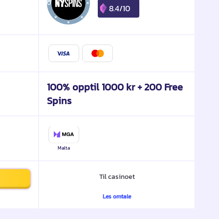
8.4/10
100% opptil 1000 kr + 200 Free
Spins
Malta
Til casinoet
Les omtale