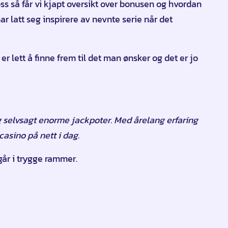
oss så får vi kjapt oversikt over bonusen og hvordan
ar latt seg inspirere av nevnte serie når det
r lett å finne frem til det man ønsker og det er jo
og selvsagt enorme jackpoter. Med årelang erfaring
casino på nett i dag.
går i trygge rammer.