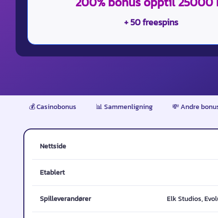
200% bonus opptil 25000 
+ 50 freespins
💰 Casinobonus
📊 Sammenligning
💸 Andre bonu
Nettside
Etablert
Spilleverandører
Elk Studios, Evo