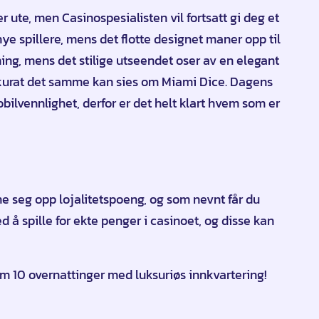
r ute, men Casinospesialisten vil fortsatt gi deg et
ye spillere, mens det flotte designet maner opp til
ng, mens det stilige utseendet oser av en elegant
kkurat det samme kan sies om Miami Dice. Dagens
ilvennlighet, derfor er det helt klart hvem som er
ene seg opp lojalitetspoeng, og som nevnt får du
d å spille for ekte penger i casinoet, og disse kan
 om 10 overnattinger med luksuriøs innkvartering!