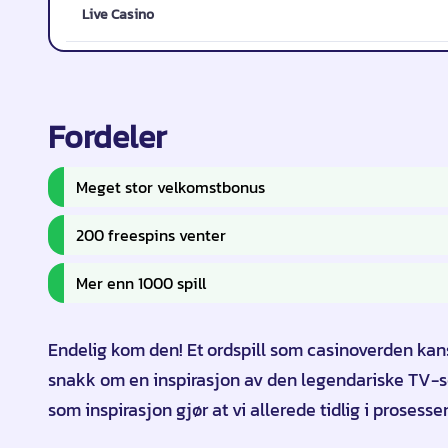
Live Casino
Fordeler
Meget stor velkomstbonus
200 freespins venter
Mer enn 1000 spill
Endelig kom den! Et ordspill som casinoverden kansk
snakk om en inspirasjon av den legendariske TV-se
som inspirasjon gjør at vi allerede tidlig i prosessen