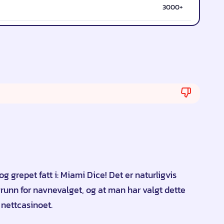
3000+
 grepet fatt i: Miami Dice! Det er naturligvis
runn for navnevalget, og at man har valgt dette
e nettcasinoet.