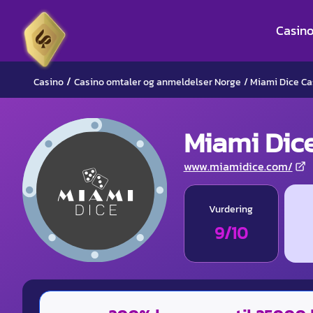
Casin
/
Casino
Casino omtaler og anmeldelser Norge
/
Miami Dice Ca
Miami Dic
www.miamidice.com/
Vurdering
9/10