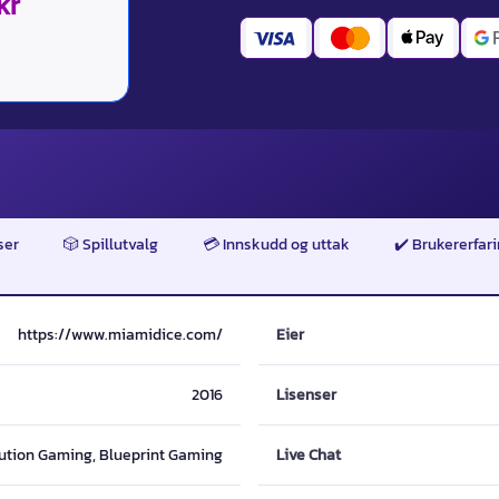
kr
ser
🎲 Spillutvalg
💳 Innskudd og uttak
✔️ Brukererfar
Eier
https://www.miamidice.com/
Lisenser
2016
Live Chat
lution Gaming, Blueprint Gaming