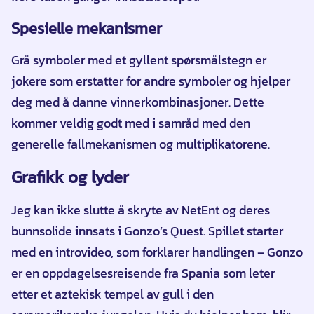
Spesielle mekanismer
Grå symboler med et gyllent spørsmålstegn er
jokere som erstatter for andre symboler og hjelper
deg med å danne vinnerkombinasjoner. Dette
kommer veldig godt med i samråd med den
generelle fallmekanismen og multiplikatorene.
Grafikk og lyder
Jeg kan ikke slutte å skryte av NetEnt og deres
bunnsolide innsats i Gonzo’s Quest. Spillet starter
med en introvideo, som forklarer handlingen – Gonzo
er en oppdagelsesreisende fra Spania som leter
etter et aztekisk tempel av gull i den