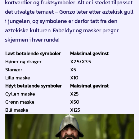
kortverdier og fruktsymboler. Alt er i stedet tilpasset
det utvalgte temaet – Gonzo leter etter aztekisk gull
i jungelen, og symbolene er derfor tatt fra den
aztekiske kulturen. Fabeldyr og masker preger
skjermen i hver runde!
Lavt betalende symboler
Maksimal gevinst
Høner og drager
X2.5/X3.5
Slanger
X5
Lilla maske
X10
Høyt betalende symboler
Maksimal gevinst
Gyllen maske
X25
Grønn maske
X50
Blå maske
X125