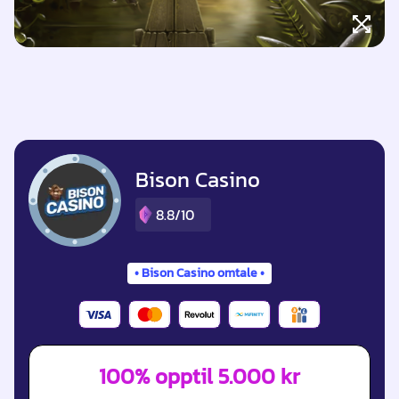
Bison Casino
8.8/10
Bison Casino omtale
100% opptil 5.000 kr