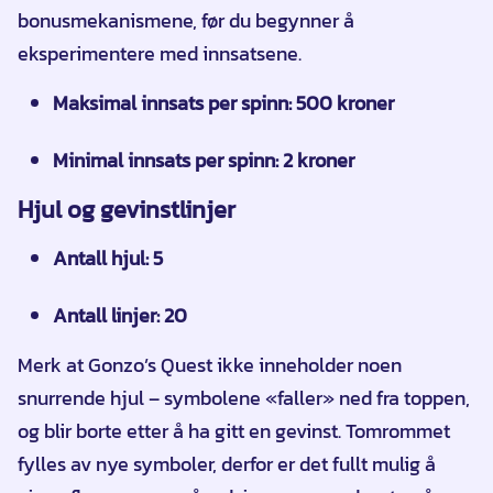
bonusmekanismene, før du begynner å
eksperimentere med innsatsene.
Maksimal innsats per spinn
: 500 kroner
Minimal innsats per spinn
: 2 kroner
Hjul og gevinstlinjer
Antall hjul
: 5
Antall linjer
: 20
Merk at Gonzo’s Quest ikke inneholder noen
snurrende hjul – symbolene «faller» ned fra toppen,
og blir borte etter å ha gitt en gevinst. Tomrommet
fylles av nye symboler, derfor er det fullt mulig å