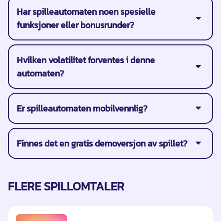
Har spilleautomaten noen spesielle
funksjoner eller bonusrunder?
Hvilken volatilitet forventes i denne
automaten?
Er spilleautomaten mobilvennlig?
Finnes det en gratis demoversjon av spillet?
FLERE SPILLOMTALER