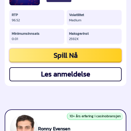
RTP
Volatilitet
96.52
Medium
Minimumsinnsats
Maksgevinst
0.01
2592X
Spill Nå
Les anmeldelse
10+ års erfaring i casinobransjen
Ronny Evensen