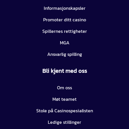
Informasjonskapsler
Promoter ditt casino
Spillernes rettigheter
MGA
Ansvarlig spilling
Bli kjent med oss
Om oss
Møt teamet
Stole på Casinospesialisten
Ledige stillinger