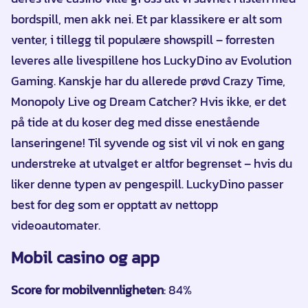
bordspill, men akk nei. Et par klassikere er alt som
venter, i tillegg til populære showspill – forresten
leveres alle livespillene hos LuckyDino av Evolution
Gaming. Kanskje har du allerede prøvd Crazy Time,
Monopoly Live og Dream Catcher? Hvis ikke, er det
på tide at du koser deg med disse enestående
lanseringene! Til syvende og sist vil vi nok en gang
understreke at utvalget er altfor begrenset – hvis du
liker denne typen av pengespill. LuckyDino passer
best for deg som er opptatt av nettopp
videoautomater.
Mobil casino og app
Score for mobilvennligheten
: 84%