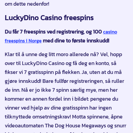
om dette nedenfor!
LuckyDino Casino freespins
Du får 7 freespins ved registrering, og 100
casino
med dine to første innskudd!
freespins i Norge
Klar til å unne deg litt moro allerede nå? Vel, hopp
over til LuckyDino Casino og få deg en konto, så
fikser vi 7 gratisspinn på flekken. Ja, uten at du må
gjøre innskudd! Bare fullfør registreringen, så ruller
de inn. Nå er jo ikke 7 spinn særlig mye, men her
kommer en annen fordel inn i bildet: pengene du
vinner ved hjelp av dine gratisspinn har ingen
tilknyttede omsetningskrav! Motta spinnene, åpne
videoautomaten The Dog House Megaways og snurr