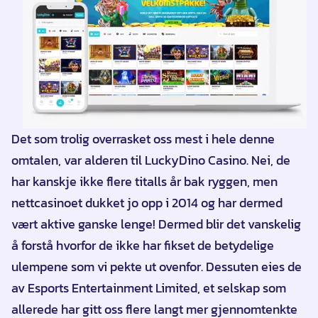
Det som trolig overrasket oss mest i hele denne
omtalen, var alderen til LuckyDino Casino. Nei, de
har kanskje ikke flere titalls år bak ryggen, men
nettcasinoet dukket jo opp i 2014 og har dermed
vært aktive ganske lenge! Dermed blir det vanskelig
å forstå hvorfor de ikke har fikset de betydelige
ulempene som vi pekte ut ovenfor. Dessuten eies de
av Esports Entertainment Limited, et selskap som
allerede har gitt oss flere langt mer gjennomtenkte