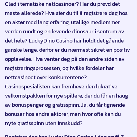
Glad i tematiske nettcasinoer? Har du prøvd det
meste allerede? Hva sier du til å registrere deg hos
en aktør med lang erfaring, utallige medlemmer
verden rundt og en levende dinosaur i sentrum av
det hele? LuckyDino Casino har holdt det gående
ganske lenge, derfor er du nærmest sikret en positiv
opplevelse. Hva venter deg på den andre siden av
registreringsprosessen, og hvilke fordeler har
nettcasinoet over konkurrentene?
Casinospesialisten kan fremheve den lukrative
velkomstpakken for nye spillere, der du får en haug
av bonuspenger og gratisspinn. Ja, du får lignende
bonuser hos andre aktører, men hvor ofte kan du
nyte gratisspinn uten innskudd?