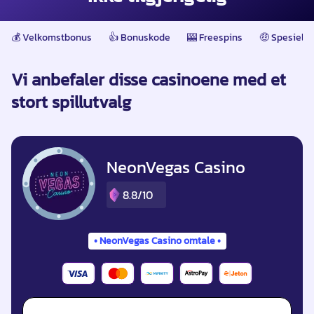
💰 Velkomstbonus
👍 Bonuskode
🎰 Freespins
🤑 Spesiell
Vi anbefaler disse casinoene med et
stort spillutvalg
NeonVegas Casino
8.8/10
NeonVegas Casino omtale