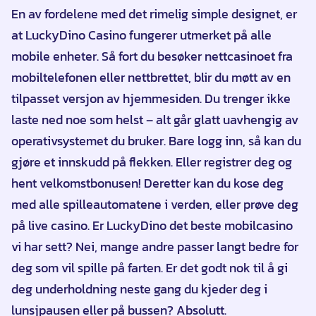
En av fordelene med det rimelig simple designet, er
at LuckyDino Casino fungerer utmerket på alle
mobile enheter. Så fort du besøker nettcasinoet fra
mobiltelefonen eller nettbrettet, blir du møtt av en
tilpasset versjon av hjemmesiden. Du trenger ikke
laste ned noe som helst – alt går glatt uavhengig av
operativsystemet du bruker. Bare logg inn, så kan du
gjøre et innskudd på flekken. Eller registrer deg og
hent velkomstbonusen! Deretter kan du kose deg
med alle spilleautomatene i verden, eller prøve deg
på live casino. Er LuckyDino det beste mobilcasino
vi har sett? Nei, mange andre passer langt bedre for
deg som vil spille på farten. Er det godt nok til å gi
deg underholdning neste gang du kjeder deg i
lunsjpausen eller på bussen? Absolutt.