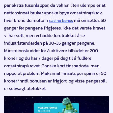
par ekstra tusenlapper, da vel! En liten ulempe er at
nettcasinoet bruker ganske høye omsetningskrav:
hver krone du mottar i
må omsettes 50
casino bonus
ganger før pengene frigjøres. Ikke det verste kravet
vi har sett, men vi hadde foretrukket å se
industristandarden på 30-35 ganger pengene.
Minsteinnskuddet for å aktivere tilbudet er 200
kroner, og du har 7 dager på deg til å fullføre
omsetningskravet. Ganske kort tidsperiode, men
neppe et problem. Maksimal innsats per spinn er 50
kroner inntil bonusen er frigjort, og visse pengespill
er selvsagt utelukket.