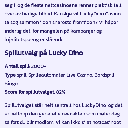
seg i, og de fleste nettcasinoene renner praktisk talt
over av herlige tilbud. Kanskje vil LuckyDino Casino
ta seg sammen i den snareste fremtiden? Vi håper
inderlig det, for mangelen på kampanjer og
lojalitetspoeng er slående.
Spillutvalg på Lucky Dino
Antall spill
: 2000+
Type spill
: Spilleautomater, Live Casino, Bordspill,
Bingo
Score for spillutvalget
: 82%
Spillutvalget står helt sentralt hos LuckyDino, og det
er nettopp den generelle oversikten som møter deg
så fort du blir medlem. Vi kan ikke si at nettcasinoet