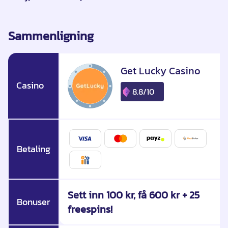
Sammenligning
Get Lucky Casino
Casino
8.8/10
Betaling
Sett inn 100 kr, få 600 kr + 25
Bonuser
freespins!