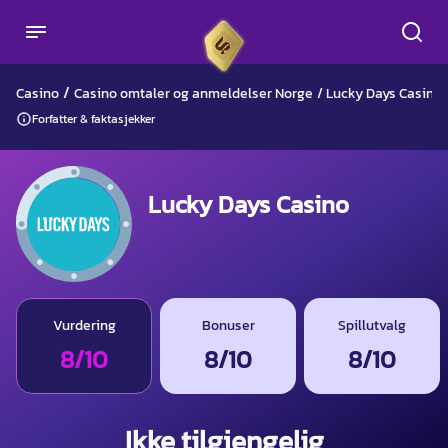
/
Casino
Casino omtaler og anmeldelser Norge
/
Lucky Days Casino
Forfatter & faktasjekker
Lucky Days Casino
Vurdering
Bonuser
Spillutvalg
8/10
8/10
8/10
Ikke tilgjengelig