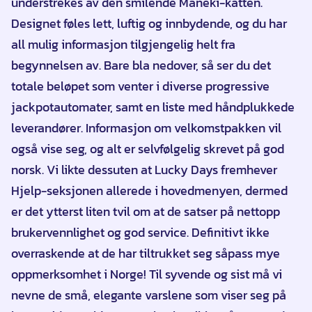
understrekes av den smilende Maneki-katten.
Designet føles lett, luftig og innbydende, og du har
all mulig informasjon tilgjengelig helt fra
begynnelsen av. Bare bla nedover, så ser du det
totale beløpet som venter i diverse progressive
jackpotautomater, samt en liste med håndplukkede
leverandører. Informasjon om velkomstpakken vil
også vise seg, og alt er selvfølgelig skrevet på god
norsk. Vi likte dessuten at Lucky Days fremhever
Hjelp-seksjonen allerede i hovedmenyen, dermed
er det ytterst liten tvil om at de satser på nettopp
brukervennlighet og god service. Definitivt ikke
overraskende at de har tiltrukket seg såpass mye
oppmerksomhet i Norge! Til syvende og sist må vi
nevne de små, elegante varslene som viser seg på