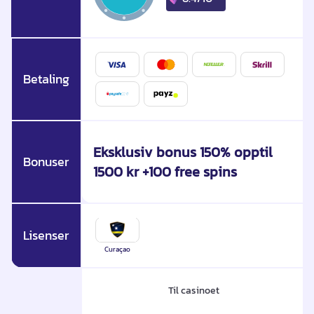
Betaling
Eksklusiv bonus 150% opptil
Bonuser
1500 kr +100 free spins
Lisenser
Curaçao
Til casinoet