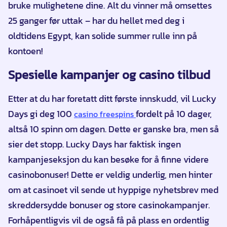
bruke mulighetene dine. Alt du vinner må omsettes
25 ganger før uttak – har du hellet med deg i
oldtidens Egypt, kan solide summer rulle inn på
kontoen!
Spesielle kampanjer og casino tilbud
Etter at du har foretatt ditt første innskudd, vil Lucky
Days gi deg 100
fordelt på 10 dager,
casino freespins
altså 10 spinn om dagen. Dette er ganske bra, men så
sier det stopp. Lucky Days har faktisk ingen
kampanjeseksjon du kan besøke for å finne videre
casinobonuser! Dette er veldig underlig, men hinter
om at casinoet vil sende ut hyppige nyhetsbrev med
skreddersydde bonuser og store casinokampanjer.
Forhåpentligvis vil de også få på plass en ordentlig