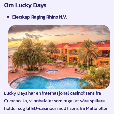
Om Lucky Days
Eierskap
: Raging Rhino N.V.
Lucky Days har en internasjonal casinolisens fra
Curacao. Ja, vi anbefaler som regel at våre spillere
holder seg til EU-casinoer med lisens fra Malta eller