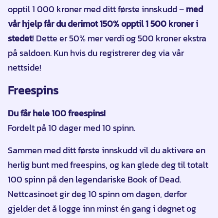
opptil 1 000 kroner med ditt første innskudd –
med
vår hjelp får du derimot 150% opptil 1 500 kroner i
stedet
! Dette er 50% mer verdi og 500 kroner ekstra
på saldoen. Kun hvis du registrerer deg via vår
nettside!
Freespins
Du får hele 100 freespins!
Fordelt på 10 dager med 10 spinn.
Sammen med ditt første innskudd vil du aktivere en
herlig bunt med freespins, og kan glede deg til totalt
100 spinn på den legendariske Book of Dead.
Nettcasinoet gir deg 10 spinn om dagen, derfor
gjelder det å logge inn minst én gang i døgnet og