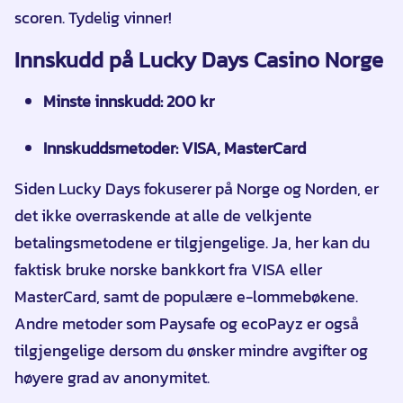
scoren. Tydelig vinner!
Innskudd på Lucky Days Casino Norge
Minste innskudd
: 200 kr
Innskuddsmetoder
: VISA, MasterCard
Siden Lucky Days fokuserer på Norge og Norden, er
det ikke overraskende at alle de velkjente
betalingsmetodene er tilgjengelige. Ja, her kan du
faktisk bruke norske bankkort fra VISA eller
MasterCard, samt de populære e-lommebøkene.
Andre metoder som Paysafe og ecoPayz er også
tilgjengelige dersom du ønsker mindre avgifter og
høyere grad av anonymitet.