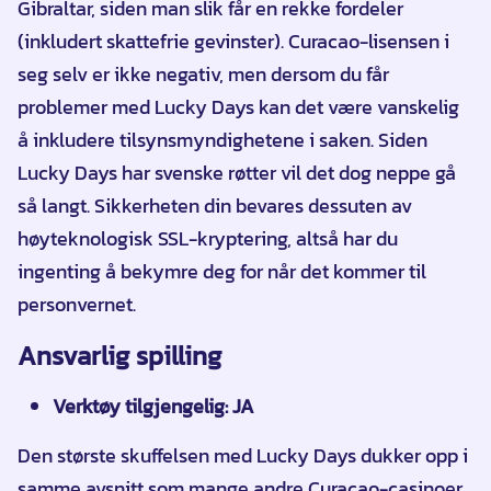
Gibraltar, siden man slik får en rekke fordeler
(inkludert skattefrie gevinster). Curacao-lisensen i
seg selv er ikke negativ, men dersom du får
problemer med Lucky Days kan det være vanskelig
å inkludere tilsynsmyndighetene i saken. Siden
Lucky Days har svenske røtter vil det dog neppe gå
så langt. Sikkerheten din bevares dessuten av
høyteknologisk SSL-kryptering, altså har du
ingenting å bekymre deg for når det kommer til
personvernet.
Ansvarlig spilling
Verktøy tilgjengelig
: JA
Den største skuffelsen med Lucky Days dukker opp i
samme avsnitt som mange andre Curacao-casinoer.