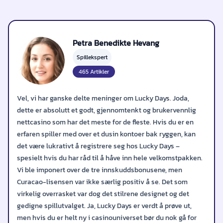
Petra Benedikte Hevang
Spillekspert
465 Artikler
Vel, vi har ganske delte meninger om Lucky Days. Joda,
dette er absolutt et godt, gjennomtenkt og brukervennlig
nettcasino som har det meste for de fleste. Hvis du er en
erfaren spiller med over et dusin kontoer bak ryggen, kan
det være lukrativt å registrere seg hos Lucky Days –
spesielt hvis du har råd til å håve inn hele velkomstpakken.
Vi ble imponert over de tre innskuddsbonusene, men
Curacao-lisensen var ikke særlig positiv å se. Det som
virkelig overrasket var dog det stilrene designet og det
gedigne spillutvalget. Ja, Lucky Days er verdt å prøve ut,
men hvis du er helt ny i casinouniverset bør du nok gå for