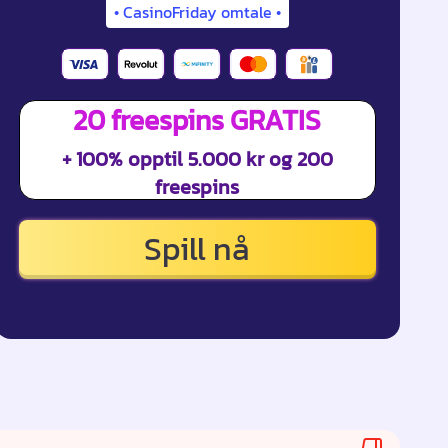
CasinoFriday omtale
20 freespins GRATIS
+ 100% opptil 5.000 kr og 200
freespins
Spill nå