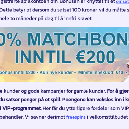
istrerte spillkontoen din. Bonusen er knyttet til et
omset
Dette betyr at dersom du satset 100 kroner, vil du måtte 
ele to måneder på deg til å innfri kravet.
ye kunder og gode kampanjer for gamle kunder.
For å gjø
du satser penger på et spill. Poengene kan veksles inn i kr
vå i VIP-programmet.
Her får du ytterligere fordeler som VIP
behandler. Vi savner derimot
i velkomsttilbudet
freespins