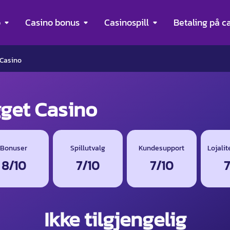
o
Casino bonus
Casinospill
Betaling på c
 Casino
get Casino
Bonuser
Spillutvalg
Kundesupport
Lojali
8/10
7/10
7/10
7
Ikke tilgjengelig