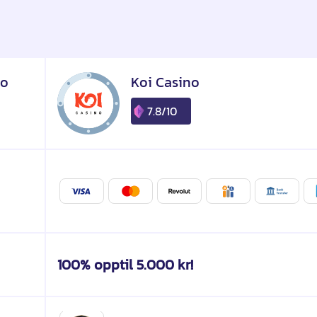
no
Koi Casino
7.8/10
100% opptil 5.000 kr!