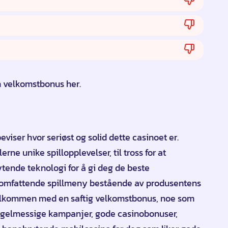
in velkomstbonus her.
eviser hvor seriøst og solid dette casinoet er.
rne unike spillopplevelser, til tross for at
ytende teknologi for å gi deg de beste
en omfattende spillmeny bestående av produsentens
r velkommen med en saftig velkomstbonus, noe som
 regelmessige kampanjer, gode casinobonuser,