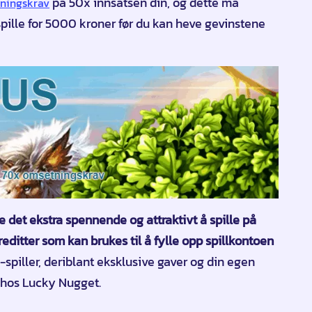
på 50x innsatsen din, og dette må
ningskrav
spille for 5000 kroner før du kan heve gevinstene
re det ekstra spennende og attraktivt å spille på
editter som kan brukes til å fylle opp spillkontoen
-spiller, deriblant eksklusive gaver og din egen
 hos Lucky Nugget.