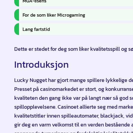
MGA-lisens
For de som liker Microgaming
Lang fartstid
Dette er stedet for deg som liker kvalitetsspill o
Introduksjon
Lucky Nugget har gjort mange spillere lykkelige de si
Presset på casinomarkedet er stort, og konkurransen e
kvaliteten den gang ikke var på langt nær så god s
spillopplevelsene. Casinoet allierte seg med mark
kvalitetstitler innen spilleautomater, blackjack,
gir deg en varm velkomst til en verden bestående 