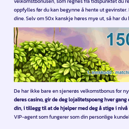
velkomstbonusen, som regnes fra tidspunktet du reg
oppfylles før du kan begynne å hente ut gevinster. 
dine. Selv om 50x kanskje høres mye ut, så har du h
De har ikke bare en sjenerøs velkomstbonus for n
deres casino, gir de deg lojalitetspoeng hver gang 
din, i tillegg til at de hjelper med deg å stige i ni
VIP-agent som fungerer som din personlige kunde