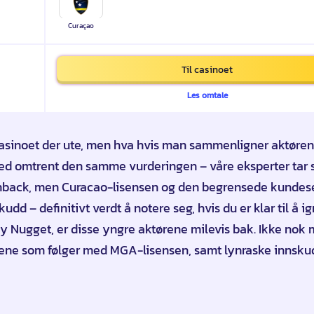
Curaçao
Til casinoet
Les omtale
casinoet der ute, men hva hvis man sammenligner aktøren
ed omtrent den samme vurderingen – våre eksperter tar sje
ashback, men Curacao-lisensen og den begrensede kundeser
udd – definitivt verdt å notere seg, hvis du er klar til å
cky Nugget, er disse yngre aktørene milevis bak. Ikke nok 
lene som følger med MGA-lisensen, samt lynraske innskud