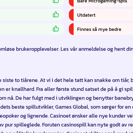
Bare Microgaming-spill
Utdatert
Finnes så mye bedre
g sømløse brukeropplevelser. Les vår anmeldelse og hent d
ste to tiårene. At vi i det hele tatt kan snakke om tiår, b
r knallhard. Fra aller første stund satset de på å gi spille
om nå. De har fulgt med i utviklingen og benytter banebr
edets beste spillutvikler, Games Global, som sørger for 
 videopoker og lignende. Casinoet ønsker alle nye kunde
av pur spilleglede. Foruten casinospill kan nyte godt av