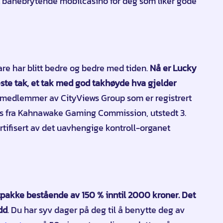
et banebrytende mobilcasino for deg som liker gode
bare har blitt bedre og bedre med tiden.
Nå er Lucky
neste tak, et tak med god takhøyde hva gjelder
r medlemmer av CityViews Group som er registrert
sens fra Kahnawake Gaming Commission, utstedt 3.
rtifisert av det uavhengige kontroll-organet
akke bestående av 150 % inntil 2000 kroner. Det
dd
. Du har syv dager på deg til å benytte deg av