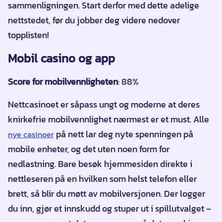
sammenligningen. Start derfor med dette adelige
nettstedet, før du jobber deg videre nedover
topplisten!
Mobil casino og app
Score for mobilvennligheten
: 88%
Nettcasinoet er såpass ungt og moderne at deres
knirkefrie mobilvennlighet nærmest er et must. Alle
på nett lar deg nyte spenningen på
nye casinoer
mobile enheter, og det uten noen form for
nedlastning. Bare besøk hjemmesiden direkte i
nettleseren på en hvilken som helst telefon eller
brett, så blir du møtt av mobilversjonen. Der logger
du inn, gjør et innskudd og stuper ut i spillutvalget –