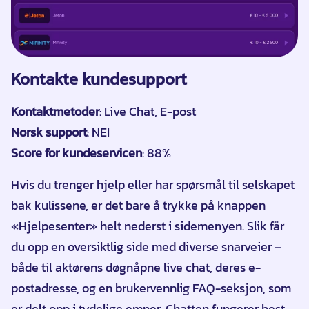
Kontakte kundesupport
Kontaktmetoder
: Live Chat, E-post
Norsk support
: NEI
Score for kundeservicen
: 88%
Hvis du trenger hjelp eller har spørsmål til selskapet
bak kulissene, er det bare å trykke på knappen
«Hjelpesenter» helt nederst i sidemenyen. Slik får
du opp en oversiktlig side med diverse snarveier –
både til aktørens døgnåpne live chat, deres e-
postadresse, og en brukervennlig FAQ-seksjon, som
er delt opp i tydelige emner. Chatten fungerer best,