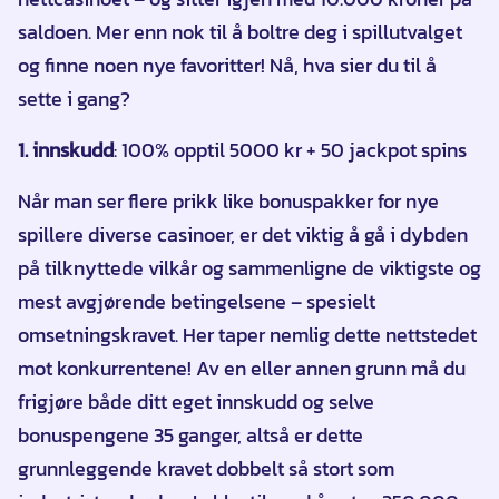
saldoen. Mer enn nok til å boltre deg i spillutvalget
og finne noen nye favoritter! Nå, hva sier du til å
sette i gang?
1. innskudd
: 100% opptil 5000 kr + 50 jackpot spins
Når man ser flere prikk like bonuspakker for nye
spillere diverse casinoer, er det viktig å gå i dybden
på tilknyttede vilkår og sammenligne de viktigste og
mest avgjørende betingelsene – spesielt
omsetningskravet. Her taper nemlig dette nettstedet
mot konkurrentene! Av en eller annen grunn må du
frigjøre både ditt eget innskudd og selve
bonuspengene 35 ganger, altså er dette
grunnleggende kravet dobbelt så stort som