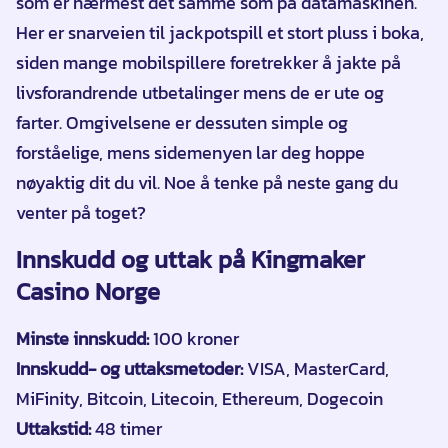
som er nærmest det samme som på datamaskinen.
Her er snarveien til jackpotspill et stort pluss i boka,
siden mange mobilspillere foretrekker å jakte på
livsforandrende utbetalinger mens de er ute og
farter. Omgivelsene er dessuten simple og
forståelige, mens sidemenyen lar deg hoppe
nøyaktig dit du vil. Noe å tenke på neste gang du
venter på toget?
Innskudd og uttak på Kingmaker
Casino Norge
Minste innskudd:
100 kroner
Innskudd- og uttaksmetoder:
VISA, MasterCard,
MiFinity, Bitcoin, Litecoin, Ethereum, Dogecoin
Uttakstid:
48 timer