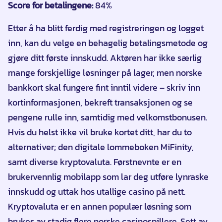
Score for betalingene:
84%
Etter å ha blitt ferdig med registreringen og logget
inn, kan du velge en behagelig betalingsmetode og
gjøre ditt første innskudd. Aktøren har ikke særlig
mange forskjellige løsninger på lager, men norske
bankkort skal fungere fint inntil videre – skriv inn
kortinformasjonen, bekreft transaksjonen og se
pengene rulle inn, samtidig med velkomstbonusen.
Hvis du helst ikke vil bruke kortet ditt, har du to
alternativer; den digitale lommeboken MiFinity,
samt diverse kryptovaluta. Førstnevnte er en
brukervennlig mobilapp som lar deg utføre lynraske
innskudd og uttak hos utallige casino på nett.
Kryptovaluta er en annen populær løsning som
brukes av stadig flere norske casinospillere. Sett av