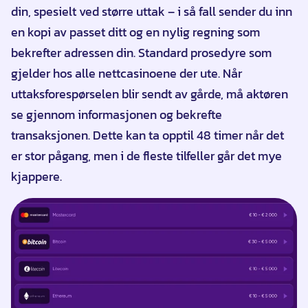
din, spesielt ved større uttak – i så fall sender du inn
en kopi av passet ditt og en nylig regning som
bekrefter adressen din. Standard prosedyre som
gjelder hos alle nettcasinoene der ute. Når
uttaksforespørselen blir sendt av gårde, må aktøren
se gjennom informasjonen og bekrefte
transaksjonen. Dette kan ta opptil 48 timer når det
er stor pågang, men i de fleste tilfeller går det mye
kjappere.