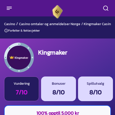
/
Casino
Casino omtaler og anmeldelser Norge
/
Kingmaker Casino
Forfatter & faktasjekker
Kingmaker
Vurdering
Bonuser
Spillutvalg
7/10
8/10
8/10
100% opptil 5.000 kr