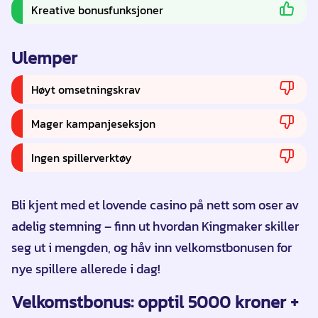
Kreative bonusfunksjoner
Ulemper
Høyt omsetningskrav
Mager kampanjeseksjon
Ingen spillerverktøy
Bli kjent med et lovende casino på nett som oser av
adelig stemning – finn ut hvordan Kingmaker skiller
seg ut i mengden, og håv inn velkomstbonusen for
nye spillere allerede i dag!
Velkomstbonus: opptil 5000 kroner +