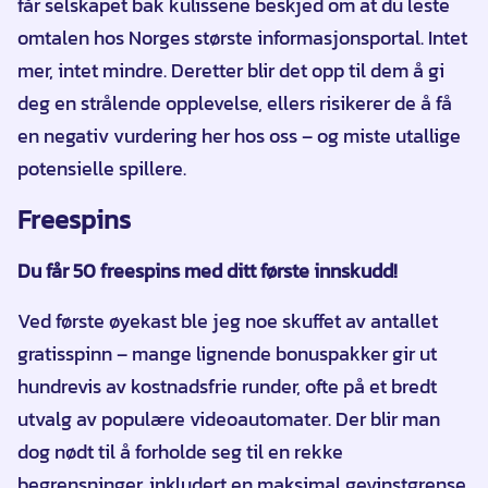
får selskapet bak kulissene beskjed om at du leste
omtalen hos Norges største informasjonsportal. Intet
mer, intet mindre. Deretter blir det opp til dem å gi
deg en strålende opplevelse, ellers risikerer de å få
en negativ vurdering her hos oss – og miste utallige
potensielle spillere.
Freespins
Du får 50 freespins med ditt første innskudd!
Ved første øyekast ble jeg noe skuffet av antallet
gratisspinn – mange lignende bonuspakker gir ut
hundrevis av kostnadsfrie runder, ofte på et bredt
utvalg av populære videoautomater. Der blir man
dog nødt til å forholde seg til en rekke
begrensninger, inkludert en maksimal gevinstgrense