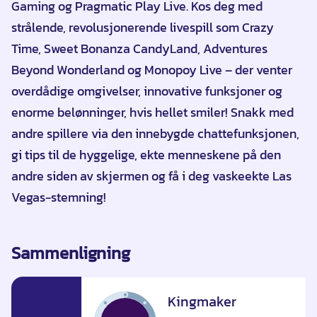
Gaming og Pragmatic Play Live. Kos deg med
strålende, revolusjonerende livespill som Crazy
Time, Sweet Bonanza CandyLand, Adventures
Beyond Wonderland og Monopoy Live – der venter
overdådige omgivelser, innovative funksjoner og
enorme belønninger, hvis hellet smiler! Snakk med
andre spillere via den innebygde chattefunksjonen,
gi tips til de hyggelige, ekte menneskene på den
andre siden av skjermen og få i deg vaskeekte Las
Vegas-stemning!
Sammenligning
Kingmaker