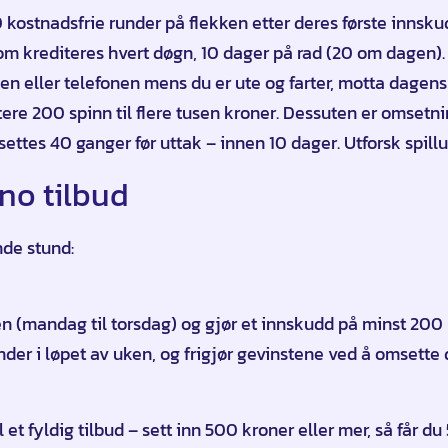
ostnadsfrie runder på flekken etter deres første innskudd
som krediteres hvert døgn, 10 dager på rad (20 om dagen). 
en eller telefonen mens du er ute og farter, motta dagen
tere 200 spinn til flere tusen kroner. Dessuten er omsetn
tes 40 ganger før uttak – innen 10 dager. Utforsk spillut
no tilbud
de stund:
en (mandag til torsdag) og gjør et innskudd på minst 200 
der i løpet av uken, og frigjør gevinstene ved å omsette 
l et fyldig tilbud – sett inn 500 kroner eller mer, så får