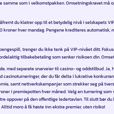
er de samme som i velkomstpakken. Omsetningskravet må op
fremt du klatrer opp til et betydelig nivå i selskapets VI
00 kroner hver mandag. Pengene krediteres automatisk, m
engespill, trenger du ikke tenk på VIP-nivået ditt. Fokus
fordelaktig tilbakebetaling som senker risikoen din. Omse
, med separate snarveier til casino- og oddstilbud. Ja, 
d casinoturneringer, der du får delta i lukrative konkurr
mie, samt nettverkskampanjer som strekker seg på tvers a
kroner i premiepotten hver måned. Velg en turnering som 
atre oppover på den offentlige ledertavlen. Til slutt bør 
lltid moro å få høste inn ekstra premier, uten risiko!