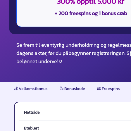
300% opptil 5.000 kr
+ 200 freespins og 1 bonus crab
Se frem til eventyrlig underholdning og regelmess
dagens aktør, før du påbegynner registreringen. S
belønnet underveis!
💰 Velkomstbonus
👍 Bonuskode
🎰 Freespins
Nettside
Etablert