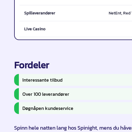
Spilleverandører
NetEnt, Red
Live Casino
Fordeler
Interessante tilbud
Over 100 leverandører
Døgnåpen kundeservice
Spinn hele natten lang hos Spinight, mens du håve