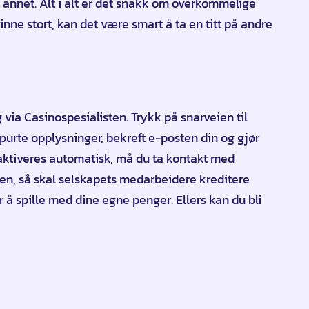
 annet. Alt i alt er det snakk om overkommelige
e stort, kan det være smart å ta en titt på andre
via Casinospesialisten. Trykk på snarveien til
rspurte opplysninger, bekreft e-posten din og gjør
e aktiveres automatisk, må du ta kontakt med
gen, så skal selskapets medarbeidere kreditere
å spille med dine egne penger. Ellers kan du bli