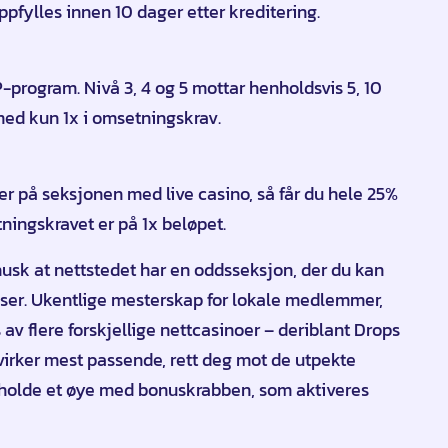
pfylles innen 10 dager etter kreditering.
P-program. Nivå 3, 4 og 5 mottar henholdsvis 5, 10
ed kun 1x i omsetningskrav.
er på seksjonen med live casino, så får du hele 25%
tningskravet er på 1x beløpet.
husk at nettstedet har en oddsseksjon, der du kan
anser. Ukentlige mesterskap for lokale medlemmer,
v flere forskjellige nettcasinoer – deriblant Drops
virker mest passende, rett deg mot de utpekte
du holde et øye med bonuskrabben, som aktiveres