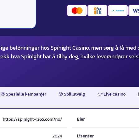
ige belønninger hos Spinight Casino, men sørg å få med d
jekk hva Spinight har å tilby deg, hvilke leverandører se
🤑 Spesielle kampanjer
🎲 Spillutvalg
👉 Live casino
Eier
https://spinight-1265.com/no/
Lisenser
2024