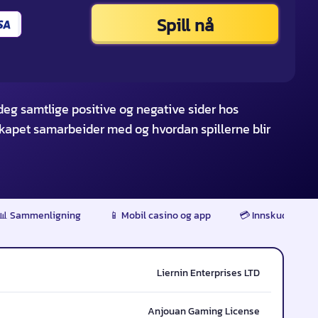
Spill nå
eg samtlige positive og negative sider hos
lskapet samarbeider med og hvordan spillerne blir
📊 Sammenligning
📱 Mobil casino og app
💳 Innskudd og u
Liernin Enterprises LTD
Anjouan Gaming License