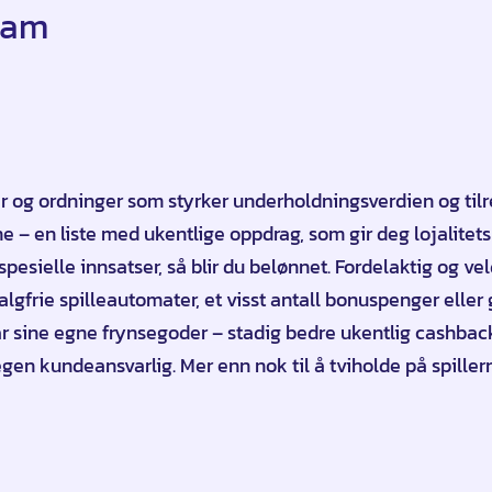
ram
 og ordninger som styrker underholdningsverdien og tilret
 en liste med ukentlige oppdrag, som gir deg lojalitetsm
 spesielle innsatser, så blir du belønnet. Fordelaktig og v
gfrie spilleautomater, et visst antall bonuspenger eller gr
ar sine egne frynsegoder – stadig bedre ukentlig cashback
egen kundeansvarlig. Mer enn nok til å tviholde på spil