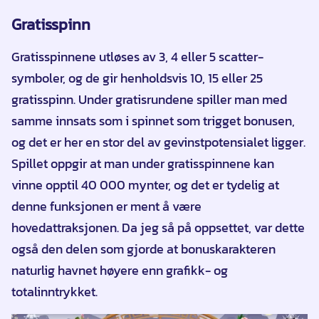
Gratisspinn
Gratisspinnene utløses av 3, 4 eller 5 scatter-
symboler, og de gir henholdsvis 10, 15 eller 25
gratisspinn. Under gratisrundene spiller man med
samme innsats som i spinnet som trigget bonusen,
og det er her en stor del av gevinstpotensialet ligger.
Spillet oppgir at man under gratisspinnene kan
vinne opptil 40 000 mynter, og det er tydelig at
denne funksjonen er ment å være
hovedattraksjonen. Da jeg så på oppsettet, var dette
også den delen som gjorde at bonuskarakteren
naturlig havnet høyere enn grafikk- og
totalinntrykket.