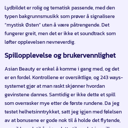
Lydbildet er rolig og tematisk passende, med den
typen bakgrunnsmusikk som prøver å signalisere
“mystisk Østen” uten å være påtrengende. Det
fungerer greit, men det er ikke et soundtrack som
løfter opplevelsen nevneverdig.
Spillopplevelse og brukervennlighet
Asian Beauty er enkel å komme i gang med, og det
er en fordel. Kontrollene er oversiktlige, og 243 ways-
systemet gjør at man raskt skjønner hvordan
gevinstene dannes. Samtidig er ikke dette et spill
som overrasker mye etter de første rundene. Da jeg
testet helhetsinntrykket, satt jeg igjen med følelsen
av at bonusene er gode nok til å holde det flytende,