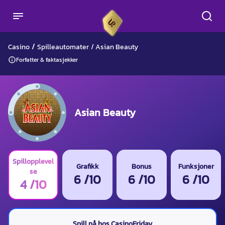
/
Casino
Spilleautomater
/
Asian Beauty
Forfatter & faktasjekker
Asian Beauty
Spillopplevel
Grafikk
Bonus
Funksjoner
se
6 /10
6 /10
6 /10
4 /10
Spill nå hos CasinoFriday