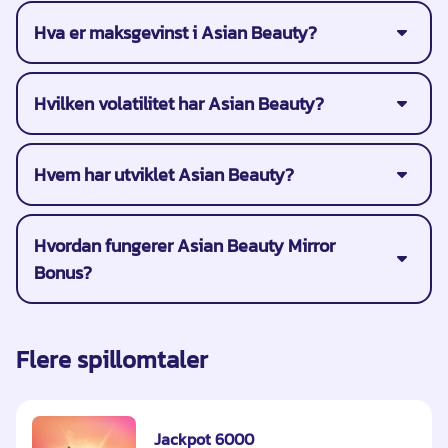
Hva er maksgevinst i Asian Beauty?
Hvilken volatilitet har Asian Beauty?
Hvem har utviklet Asian Beauty?
Hvordan fungerer Asian Beauty Mirror
Bonus?
Flere spillomtaler
Jackpot 6000