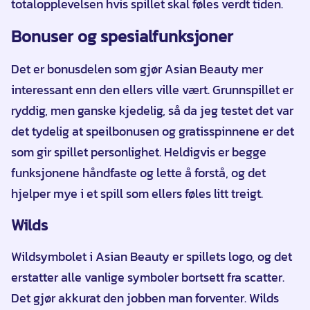
totalopplevelsen hvis spillet skal føles verdt tiden.
Bonuser og spesialfunksjoner
Det er bonusdelen som gjør Asian Beauty mer
interessant enn den ellers ville vært. Grunnspillet er
ryddig, men ganske kjedelig, så da jeg testet det var
det tydelig at speilbonusen og gratisspinnene er det
som gir spillet personlighet. Heldigvis er begge
funksjonene håndfaste og lette å forstå, og det
hjelper mye i et spill som ellers føles litt treigt.
Wilds
Wildsymbolet i Asian Beauty er spillets logo, og det
erstatter alle vanlige symboler bortsett fra scatter.
Det gjør akkurat den jobben man forventer. Wilds