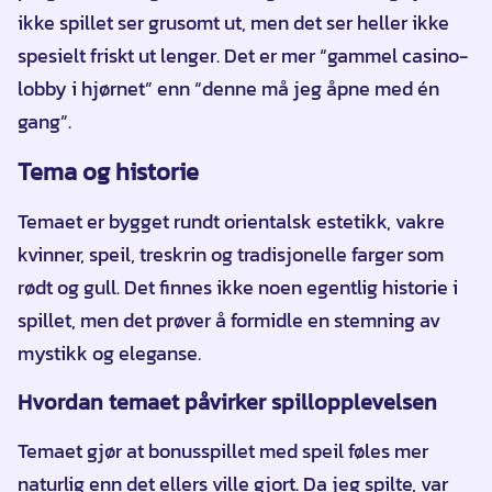
ikke spillet ser grusomt ut, men det ser heller ikke
spesielt friskt ut lenger. Det er mer “gammel casino-
lobby i hjørnet” enn “denne må jeg åpne med én
gang”.
Tema og historie
Temaet er bygget rundt orientalsk estetikk, vakre
kvinner, speil, treskrin og tradisjonelle farger som
rødt og gull. Det finnes ikke noen egentlig historie i
spillet, men det prøver å formidle en stemning av
mystikk og eleganse.
Hvordan temaet påvirker spillopplevelsen
Temaet gjør at bonusspillet med speil føles mer
naturlig enn det ellers ville gjort. Da jeg spilte, var