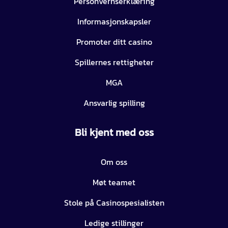
Personvernserklæring
Informasjonskapsler
Promoter ditt casino
Spillernes rettigheter
MGA
Ansvarlig spilling
Bli kjent med oss
Om oss
Møt teamet
Stole på Casinospesialisten
Ledige stillinger