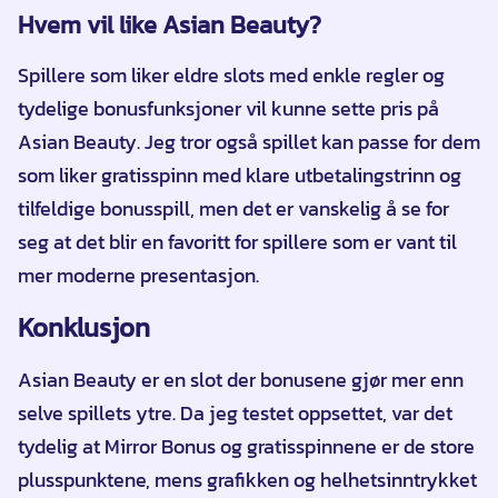
Hvem vil like Asian Beauty?
Spillere som liker eldre slots med enkle regler og
tydelige bonusfunksjoner vil kunne sette pris på
Asian Beauty. Jeg tror også spillet kan passe for dem
som liker gratisspinn med klare utbetalingstrinn og
tilfeldige bonusspill, men det er vanskelig å se for
seg at det blir en favoritt for spillere som er vant til
mer moderne presentasjon.
Konklusjon
Asian Beauty er en slot der bonusene gjør mer enn
selve spillets ytre. Da jeg testet oppsettet, var det
tydelig at Mirror Bonus og gratisspinnene er de store
plusspunktene, mens grafikken og helhetsinntrykket