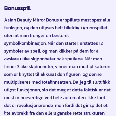
Bonusspill
Asian Beauty Mirror Bonus er spillets mest spesielle
funksjon, og den utløses helt tilfeldig i grunnspillet
uten at man trenger en bestemt
symbolkombinasjon. Når den starter, erstattes 12
symboler av speil, og man klikker på dem for å
avsløre ulike skjønnheter bak speilene. Når man
finner 3 like skjønnheter, vinner man multiplikatoren
som er knyttet til akkurat den figuren, og denne
multipliseres med totalinnsatsen. Da jeg til slutt fikk
utløst funksjonen, slo det meg at dette faktisk er det
mest minneverdige ved hele automaten. Ikke fordi
det er revolusjonerende, men fordi det gir spillet et
lite avbrekk fra den ellers ganske rette strukturen.