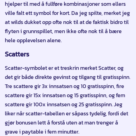
hjelper til med å fullføre kombinasjoner som ellers
ville falt ett symbol for kort. Da jeg spilte, merket jeg
at wilds dukket opp ofte nok til at de faktisk bidro til
flyten i grunnspillet, men ikke ofte nok til å bære
hele opplevelsen alene.
Scatters
Scatter-symbolet er et treskrin merket Scatter, og
det gir både direkte gevinst og tilgang til gratisspinn.
Tre scattere gir 3x innsatsen og 10 gratisspinn, fire
scattere gir 15x innsatsen og 15 gratisspinn, og fem
scattere gir 100x innsatsen og 25 gratisspinn. Jeg
liker når scatter-tabellen er såpass tydelig, fordi det
gjør bonusen lett å forstå uten at man trenger å
grave i paytable i fem minutter.