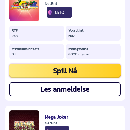
NetEnt
8/10
RTP
Volatilitet
98.9
Høy
Minimumsinnsats
Maksgevinst
0.1
6000 mynter
Spill Nå
Les anmeldelse
Mega Joker
NetEnt