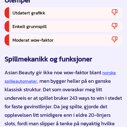
Ulemper
Utdatert grafikk
Enkelt grunnspill
Moderat wow-faktor
Spillmekanikk og funksjoner
Asian Beauty gir ikke noe wow-faktor blant
norske
, men bygger heller på en ganske
spilleautomater
klassisk struktur. Det som overasker meg litt
underveis er at spillet bruker 243 ways to win i stedet
for faste gevinstlinjer. Da jeg spilte, gjorde det
opplevelsen litt smidigere enn i eldre 20-linjers
slots, fordi man slipper å tenke på nøyaktig hvilke