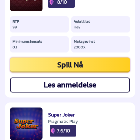
8/10
RTP
Volatilitet
99
Høy
Minimumsinnsats
Maksgevinst
0.1
2000X
Spill Nå
Les anmeldelse
Super Joker
Pragmatic Play
7.6/10