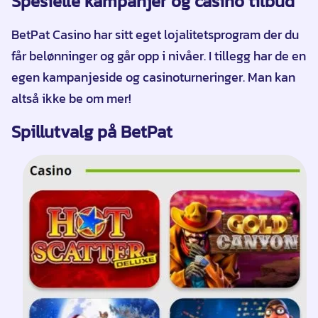
Spesielle kampanjer og casino tilbud
BetPat Casino har sitt eget lojalitetsprogram der du
får belønninger og går opp i nivåer. I tillegg har de en
egen kampanjeside og casinoturneringer. Man kan
altså ikke be om mer!
Spillutvalg på BetPat