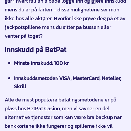
går i hvert fall an å både logge inn og gjøre innskudd
mens du er på farten – disse mulighetene ser man
ikke hos alle aktører. Hvorfor ikke prøve deg på et av
jackpotspillene mens du sitter på bussen eller
venter på toget?
Innskudd på BetPat
Minste innskudd
: 100 kr
Innskuddsmetoder
: VISA, MasterCard, Neteller,
Skrill
Alle de mest populære betalingsmetodene er på
plass hos BetPat Casino, men vi savner en del
alternative tjenester som kan være bra backup når
bankkortene ikke fungerer og spillerne ikke vil