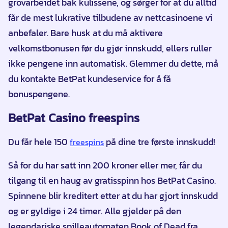
grovarbeidet bak kulissene, og sørger for at du alltid
får de mest lukrative tilbudene av nettcasinoene vi
anbefaler. Bare husk at du må aktivere
velkomstbonusen før du gjør innskudd, ellers ruller
ikke pengene inn automatisk. Glemmer du dette, må
du kontakte BetPat kundeservice for å få
bonuspengene.
BetPat Casino freespins
Du får hele 150
på dine tre første innskudd!
freespins
Så for du har satt inn 200 kroner eller mer, får du
tilgang til en haug av gratisspinn hos BetPat Casino.
Spinnene blir kreditert etter at du har gjort innskudd
og er gyldige i 24 timer. Alle gjelder på den
legendariske spilleautomaten Book of Dead fra