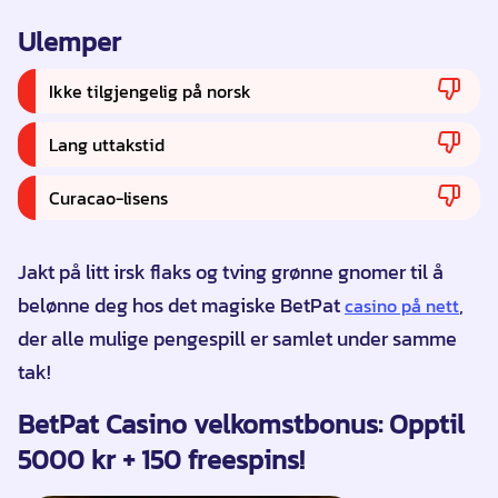
Ulemper
Ikke tilgjengelig på norsk
Lang uttakstid
Curacao-lisens
Jakt på litt irsk flaks og tving grønne gnomer til å
belønne deg hos det magiske BetPat
,
casino på nett
der alle mulige pengespill er samlet under samme
tak!
BetPat Casino velkomstbonus: Opptil
5000 kr + 150 freespins!