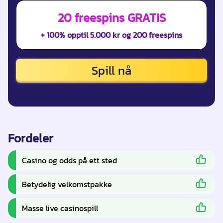
20 freespins GRATIS
+ 100% opptil 5.000 kr og 200 freespins
Spill nå
Fordeler
Casino og odds på ett sted
Betydelig velkomstpakke
Masse live casinospill