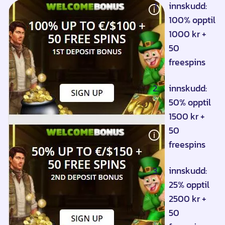
innskudd:
100% opptil
1000 kr +
50
freespins
innskudd:
50% opptil
1500 kr +
50
freespins
innskudd:
25% opptil
2500 kr +
50