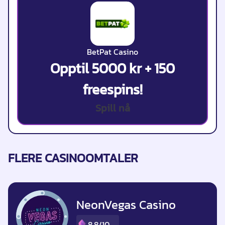
BetPat Casino
Opptil 5000 kr + 150
freespins!
Spill nå
FLERE CASINOOMTALER
NeonVegas Casino
8.8/10