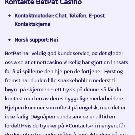
Kontakte BetPat Casino
Kontaktmetoder
: Chat, Telefon, E-post,
Kontaktskjema
Norsk support
: Nei
BetPat har veldig god kundeservice, og det gleder
oss å se at et nettcasino virkelig har gjort en innsats
for å gi spillerne den hjelpen de fortjener. Først og
fremst har du den lille snakkeboblen nederst til
høyre på skjermen – ett trykk på denne, så får du
kontakt med en av deres hyggelige medarbeidere.
Hjelpen kommer som oftest på engelsk, men det er
ikke farlig. Døgnåpen kundeservice er alltid en
fordel! Hvis du trykker på «Contacts» i menyen, får
du dessuten tre andre måter å kontakte dem på: en