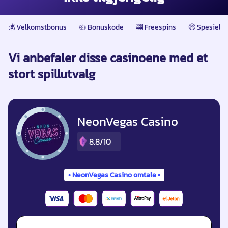
💰 Velkomstbonus
👍 Bonuskode
🎰 Freespins
🤑 Spesiell
Vi anbefaler disse casinoene med et
stort spillutvalg
NeonVegas Casino
8.8/10
NeonVegas Casino omtale