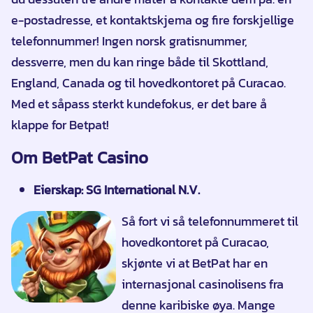
e-postadresse, et kontaktskjema og fire forskjellige
telefonnummer! Ingen norsk gratisnummer,
dessverre, men du kan ringe både til Skottland,
England, Canada og til hovedkontoret på Curacao.
Med et såpass sterkt kundefokus, er det bare å
klappe for Betpat!
Om BetPat Casino
Eierskap
: SG International N.V.
Så fort vi så telefonnummeret til
hovedkontoret på Curacao,
skjønte vi at BetPat har en
internasjonal casinolisens fra
denne karibiske øya. Mange