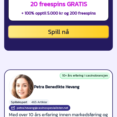
20 freespins GRATIS
+ 100% opptil 5.000 kr og 200 freespins
Spill nå
10+ års erfaring i casinobransjen
Petra Benedikte Hevang
Spillekspert
465 Artikler
petra.hevang@casinospesialisten.net
Med over 10 års erfaring innen markedsføring og