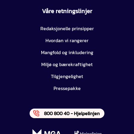
Våre retningslinjer
Redaksjonelle prinsipper
Hvordan vi rangerer
Mangfold og inkludering
Miljø og bærekraftighet
Tilgjengelighet
Pressepakke
800 800 40 - Hjelpelinjen