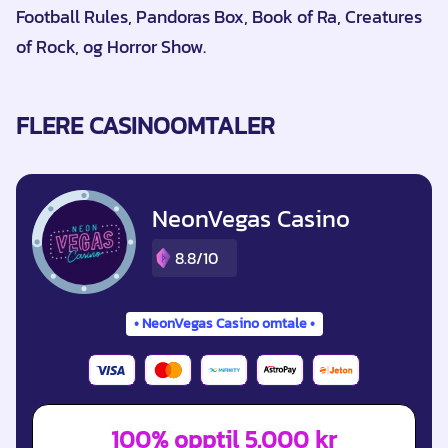
Football Rules, Pandoras Box, Book of Ra, Creatures
of Rock, og Horror Show.
FLERE CASINOOMTALER
NeonVegas Casino
8.8/10
NeonVegas Casino omtale
100% opptil 5.000 kr