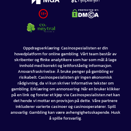
Oppdragserklæring: Casinospesialisten er din
hovedplatform for online gambling. Vårt team består av
skribenter og flinke analytikere som har som mål å lage
innhold med korrekt og lettforståelig informasjon.
Ansvarsfraskrivelse: Å bruke penger på gambling er
risikabelt. Casinospesialisten gir ingen økonomisk
rådgivning, da vi kun skriver informative tekster om
gambling. Erklæring om annonsering: Når en bruker klikker
på en link og foretar et kjøp via Casinospesialisten.net kan
det hende vi mottar en provisjon på dette. Våre partnere
inkluderer varierte casinoer og casinooperatører. Spill
ansvarlig: Gambling kan være avhengighetsskapende. Husk
å spille forsvarlig.