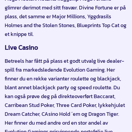
glimrer derimot med sitt fravær. Divine Fortune er på
plass, det samme er Major Millions, Yggdrasils
Holmes and the Stolen Stones, Blueprints Top Cat og
et knippe til.
Live Casino
Betreels har fått på plass et godt utvalg live dealer-
spill fra markedsledende Evolution Gaming. Her
finner du en rekke varianter roulette og blackjack,
blant annet blackjack party og speed roulette. Du
kan også prøve deg på direkteoverført Baccarat,
Carribean Stud Poker, Three Card Poker, lykkehjulet
Dream Catcher, CAsino Hold ´em og Dragon Tiger.
Her finner du med andre ord en stor andel av
Evolution Gamings prisvinnende portefølje live