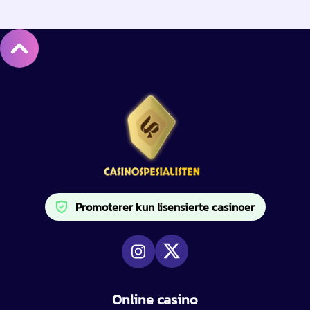
Promoterer kun lisensierte casinoer
Online casino