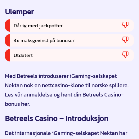
Ulemper
Dårlig med jackpotter
4x maksgevinst på bonuser
Utdatert
Med Betreels introduserer iGaming-selskapet
Nektan nok en nettcasino-klone til norske spillere.
Les vår anmeldelse og hent din Betreels Casino-
bonus her.
Betreels Casino – Introduksjon
Det internasjonale iGaming-selskapet Nektan har