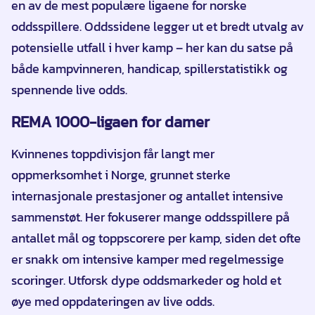
en av de mest populære ligaene for norske
oddsspillere. Oddssidene legger ut et bredt utvalg av
potensielle utfall i hver kamp – her kan du satse på
både kampvinneren, handicap, spillerstatistikk og
spennende live odds.
REMA 1000-ligaen for damer
Kvinnenes toppdivisjon får langt mer
oppmerksomhet i Norge, grunnet sterke
internasjonale prestasjoner og antallet intensive
sammenstøt. Her fokuserer mange oddsspillere på
antallet mål og toppscorere per kamp, siden det ofte
er snakk om intensive kamper med regelmessige
scoringer. Utforsk dype oddsmarkeder og hold et
øye med oppdateringen av live odds.