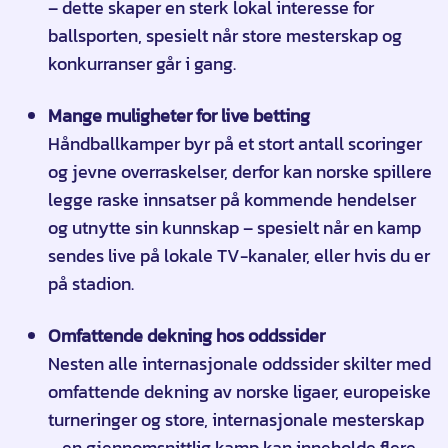
– dette skaper en sterk lokal interesse for
ballsporten, spesielt når store mesterskap og
konkurranser går i gang.
Mange muligheter for live betting
Håndballkamper byr på et stort antall scoringer
og jevne overraskelser, derfor kan norske spillere
legge raske innsatser på kommende hendelser
og utnytte sin kunnskap – spesielt når en kamp
sendes live på lokale TV-kanaler, eller hvis du er
på stadion.
Omfattende dekning hos oddssider
Nesten alle internasjonale oddssider skilter med
omfattende dekning av norske ligaer, europeiske
turneringer og store, internasjonale mesterskap
– en gjennomsnittlig kamp kan inneholde flere