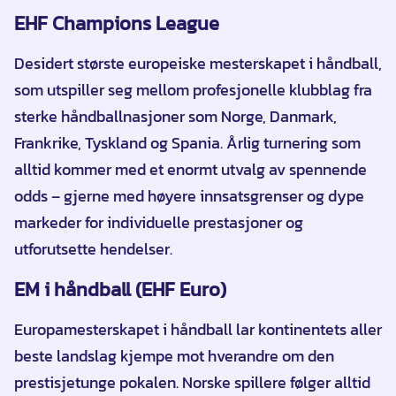
EHF Champions League
Desidert største europeiske mesterskapet i håndball,
som utspiller seg mellom profesjonelle klubblag fra
sterke håndballnasjoner som Norge, Danmark,
Frankrike, Tyskland og Spania. Årlig turnering som
alltid kommer med et enormt utvalg av spennende
odds – gjerne med høyere innsatsgrenser og dype
markeder for individuelle prestasjoner og
utforutsette hendelser.
EM i håndball (EHF Euro)
Europamesterskapet i håndball lar kontinentets aller
beste landslag kjempe mot hverandre om den
prestisjetunge pokalen. Norske spillere følger alltid