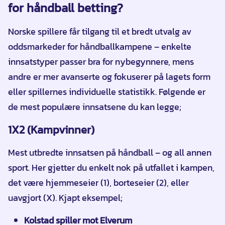
for håndball betting?
Norske spillere får tilgang til et bredt utvalg av
oddsmarkeder for håndballkampene – enkelte
innsatstyper passer bra for nybegynnere, mens
andre er mer avanserte og fokuserer på lagets form
eller spillernes individuelle statistikk. Følgende er
de mest populære innsatsene du kan legge;
1X2 (Kampvinner)
Mest utbredte innsatsen på håndball – og all annen
sport. Her gjetter du enkelt nok på utfallet i kampen,
det være hjemmeseier (1), borteseier (2), eller
uavgjort (X). Kjapt eksempel;
Kolstad spiller mot Elverum