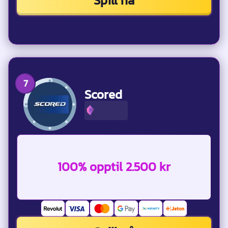
Spill nå
Scored
100% opptil 2.500 kr