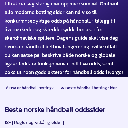
tiltrekker seg stadig mer oppmerksomhet. Omtrent
alle moderne betting sider kan nå vise til
konkurransedyktige odds på håndball, i tillegg til
livemarkeder og skreddersydde bonuser for
skandinaviske spillere. Dagens guide skal vise deg
hvordan håndball betting fungerer og hvilke utfall
du kan satse på, beskrive både norske og globale
ligaer, forklare funksjonene rundt live odds, samt
peke ut noen gode aktører for håndball odds i Norge!
🤾 Hva er håndball betting?
🔥 Beste håndball betting sider
🎯
Beste norske håndball oddssider
18+ | Regler og vilkår gjelder |