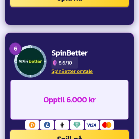
SpinBetter
8.6/10
SpinBetter omtale
Opptil 6.000 kr