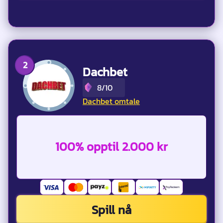
Dachbet
8/10
Dachbet omtale
100% opptil 2.000 kr
Spill nå