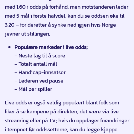
med 1.60 i odds på forhånd, men motstanderen leder
med 5 mål i første halvdel, kan du se oddsen øke til
3.20 – for deretter å synke ned igjen hvis Norge
jevner ut stillingen.
Populære markeder i live odds;
– Neste lag til å score
– Totalt antall mål
– Handicap-innsatser
– Lederen ved pause
– Mål per spiller
Live odds er også veldig populært blant folk som
liker å se kampene på direkten, det være via live
streaming eller på TV; hvis du oppdager forandringer
i tempoet før oddssetterne, kan du legge kjappe