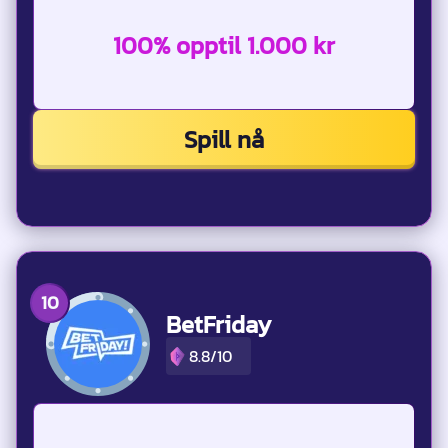
100% opptil 1.000 kr
Spill nå
BetFriday
8.8/10