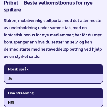
Pribet – Beste velkomstbonus for nye
spillere
Stilren, mobilvennlig spillportal med det aller meste
av underholdning under samme tak, med en
fantastisk bonus for nye medlemmer; her får du
mer
bonuspenger enn hva du setter inn selv, og kan
dermed starte med hesteveddeløp betting ved hjelp
av en styrket saldo.
Norsk språk
JA
Live streaming
NEI