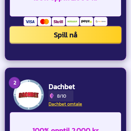
Spill nå
Dachbet
8/10
Dachbet omtale
100% opptil 2.000 kr