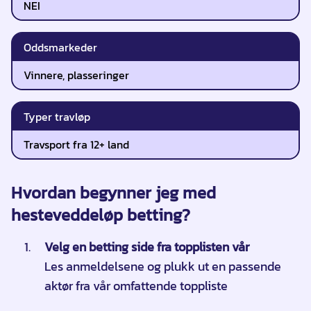
NEI
Oddsmarkeder
Vinnere, plasseringer
Typer travløp
Travsport fra 12+ land
Hvordan begynner jeg med
hesteveddeløp betting?
Velg en betting side fra topplisten vår
Les anmeldelsene og plukk ut en passende
aktør fra vår omfattende toppliste