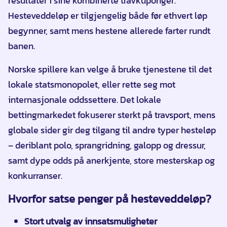
resultater i sine kombinerte travkuponger.
Hesteveddeløp er tilgjengelig både før ethvert løp
begynner, samt mens hestene allerede farter rundt
banen.
Norske spillere kan velge å bruke tjenestene til det
lokale statsmonopolet, eller rette seg mot
internasjonale oddssettere. Det lokale
bettingmarkedet fokuserer sterkt på travsport, mens
globale sider gir deg tilgang til andre typer hesteløp
– deriblant polo, sprangridning, galopp og dressur,
samt dype odds på anerkjente, store mesterskap og
konkurranser.
Hvorfor satse penger på hesteveddeløp?
Stort utvalg av innsatsmuligheter