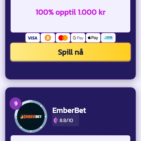
100% opptil 1.000 kr
Spill nå
EmberBet
8.8/10