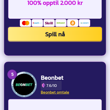
100% opptil 2.000 kr
Spill nå
Beonbet
7.6/10
Beonbet omtale