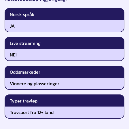
Norsk språk
JA
Live streaming
NEI
Oddsmarkeder
Vinnere og plasseringer
Typer travløp
Travsport fra 12+ land