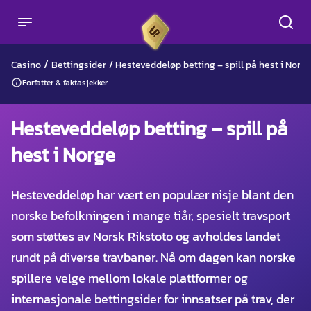
/
Casino
Bettingsider
/
Hesteveddeløp betting – spill på hest i Norg
Forfatter & faktasjekker
Hesteveddeløp betting – spill på
hest i Norge
Hesteveddeløp har vært en populær nisje blant den
norske befolkningen i mange tiår, spesielt travsport
som støttes av Norsk Rikstoto og avholdes landet
rundt på diverse travbaner. Nå om dagen kan norske
spillere velge mellom lokale plattformer og
internasjonale bettingsider for innsatser på trav, der