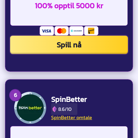
100% opptil 5000 kr
Spill nå
SpinBetter
8.6/10
SpinBetter omtale