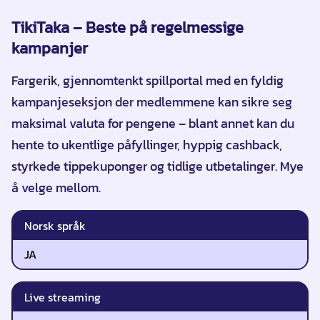
TikiTaka – Beste på regelmessige
kampanjer
Fargerik, gjennomtenkt spillportal med en fyldig
kampanjeseksjon der medlemmene kan sikre seg
maksimal valuta for pengene – blant annet kan du
hente to ukentlige påfyllinger, hyppig cashback,
styrkede tippekuponger og tidlige utbetalinger. Mye
å velge mellom.
Norsk språk
JA
Live streaming