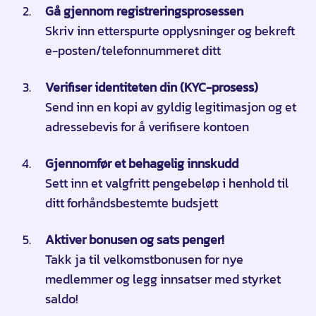
Gå gjennom registreringsprosessen
Skriv inn etterspurte opplysninger og bekreft
e-posten/telefonnummeret ditt
Verifiser identiteten din (KYC-prosess)
Send inn en kopi av gyldig legitimasjon og et
adressebevis for å verifisere kontoen
Gjennomfør et behagelig innskudd
Sett inn et valgfritt pengebeløp i henhold til
ditt forhåndsbestemte budsjett
Aktiver bonusen og sats penger!
Takk ja til velkomstbonusen for nye
medlemmer og legg innsatser med styrket
saldo!