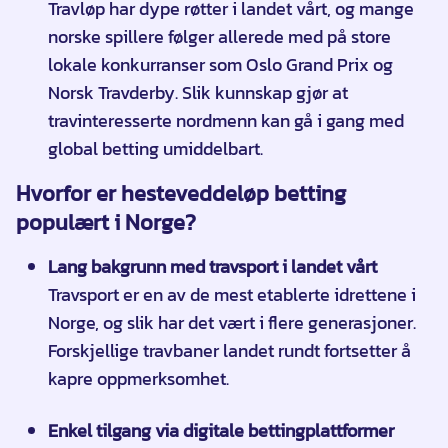
Travløp har dype røtter i landet vårt, og mange
norske spillere følger allerede med på store
lokale konkurranser som Oslo Grand Prix og
Norsk Travderby. Slik kunnskap gjør at
travinteresserte nordmenn kan gå i gang med
global betting umiddelbart.
Hvorfor er hesteveddeløp betting
populært i Norge?
Lang bakgrunn med travsport i landet vårt
Travsport er en av de mest etablerte idrettene i
Norge, og slik har det vært i flere generasjoner.
Forskjellige travbaner landet rundt fortsetter å
kapre oppmerksomhet.
Enkel tilgang via digitale bettingplattformer