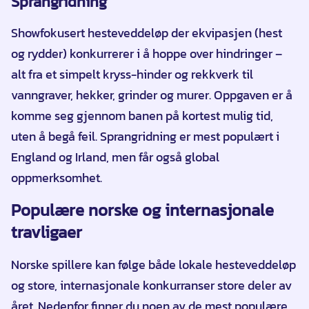
Sprangridning
Showfokusert hesteveddeløp der ekvipasjen (hest
og rydder) konkurrerer i å hoppe over hindringer –
alt fra et simpelt kryss-hinder og rekkverk til
vanngraver, hekker, grinder og murer. Oppgaven er å
komme seg gjennom banen på kortest mulig tid,
uten å begå feil. Sprangridning er mest populært i
England og Irland, men får også global
oppmerksomhet.
Populære norske og internasjonale
travligaer
Norske spillere kan følge både lokale hesteveddeløp
og store, internasjonale konkurranser store deler av
året. Nedenfor finner du noen av de mest populære