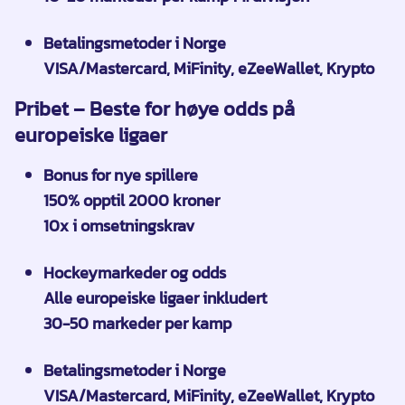
Betalingsmetoder i Norge
VISA/Mastercard, MiFinity, eZeeWallet, Krypto
Pribet – Beste for høye odds på
europeiske ligaer
Bonus for nye spillere
150% opptil 2000 kroner
10x i omsetningskrav
Hockeymarkeder og odds
Alle europeiske ligaer inkludert
30-50 markeder per kamp
Betalingsmetoder i Norge
VISA/Mastercard, MiFinity, eZeeWallet, Krypto