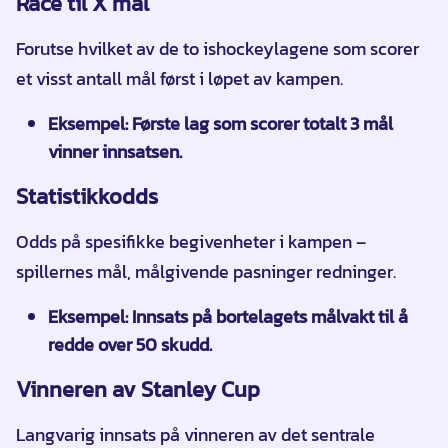
Race til X mål
Forutse hvilket av de to ishockeylagene som scorer
et visst antall mål først i løpet av kampen.
Eksempel
: Første lag som scorer totalt 3 mål
vinner innsatsen.
Statistikkodds
Odds på spesifikke begivenheter i kampen –
spillernes mål, målgivende pasninger redninger.
Eksempel
: Innsats på bortelagets målvakt til å
redde over 50 skudd.
Vinneren av Stanley Cup
Langvarig innsats på vinneren av det sentrale