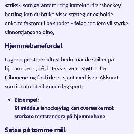
«triks» som garanterer deg inntekter fra ishockey
betting, kan du bruke visse strategier og holde
enkelte faktorer i bakhodet – følgende fem vil styrke
vinnersjansene dine;
Hjemmebanefordel
Lagene presterer oftest bedre når de spiller på
hjemmebane, både takket være støtten fra
tribunene, og fordi de er kjent med isen. Akkurat
som i omtrent all annen lagsport.
Eksempel;
Et middels ishockeylag kan overraske mot
sterkere motstandere på hjemmebane.
Satse på tomme mål