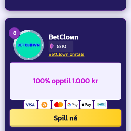
BetClown
8/10
BetClown omtale
100% opptil 1.000 kr
Spill nå