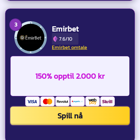
Emirbet
7.6/10
Emirbet omtale
150% opptil 2.000 kr
Spill nå