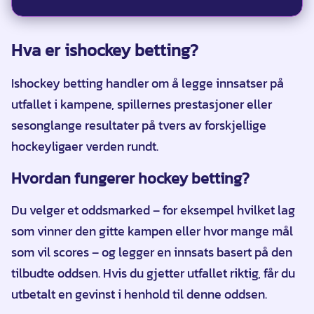
Hva er ishockey betting?
Ishockey betting handler om å legge innsatser på
utfallet i kampene, spillernes prestasjoner eller
sesonglange resultater på tvers av forskjellige
hockeyligaer verden rundt.
Hvordan fungerer hockey betting?
Du velger et oddsmarked – for eksempel hvilket lag
som vinner den gitte kampen eller hvor mange mål
som vil scores – og legger en innsats basert på den
tilbudte oddsen. Hvis du gjetter utfallet riktig, får du
utbetalt en gevinst i henhold til denne oddsen.