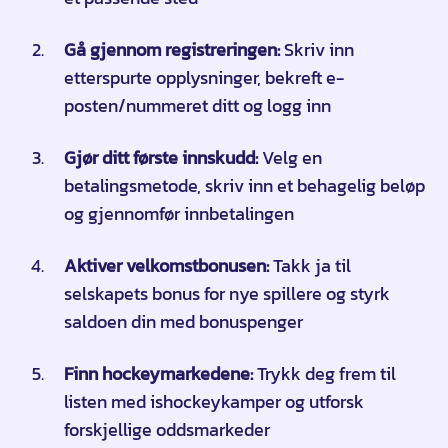
Gå gjennom registreringen:
Skriv inn
etterspurte opplysninger, bekreft e-
posten/nummeret ditt og logg inn
Gjør ditt første innskudd:
Velg en
betalingsmetode, skriv inn et behagelig beløp
og gjennomfør innbetalingen
Aktiver velkomstbonusen:
Takk ja til
selskapets bonus for nye spillere og styrk
saldoen din med bonuspenger
Finn hockeymarkedene:
Trykk deg frem til
listen med ishockeykamper og utforsk
forskjellige oddsmarkeder