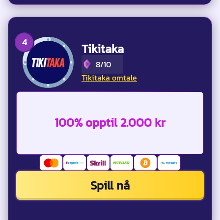
Tikitaka
8/10
Tikitaka omtale
100% opptil 2.000 kr
Spill nå