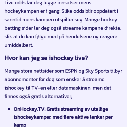
Live odds lar deg legge innsatser mens
hockeykampen er i gang. Slike odds blir oppdatert i
sanntid mens kampen utspiller seg. Mange hockey
betting sider lar deg også streame kampene direkte,
slik at du kan følge med på hendelsene og reagere
umiddelbart.
Hvor kan jeg se ishockey live?
Mange store nettsider som ESPN og Sky Sports tilbyr
abonnementer for deg som ønsker å streame
ishockey til TV-en eller datamaskinen, men det
finnes også gratis alternativer;
OnHockey.TV
: Gratis streaming av utallige
ishockeykamper, med flere aktive lenker per
kamp