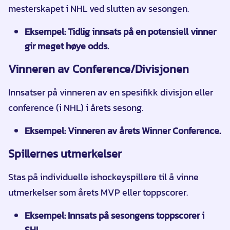
mesterskapet i NHL ved slutten av sesongen.
Eksempel
: Tidlig innsats på en potensiell vinner
gir meget høye odds.
Vinneren av Conference/Divisjonen
Innsatser på vinneren av en spesifikk divisjon eller
conference (i NHL) i årets sesong.
Eksempel
: Vinneren av årets Winner Conference.
Spillernes utmerkelser
Stas på individuelle ishockeyspillere til å vinne
utmerkelser som årets MVP eller toppscorer.
Eksempel
: Innsats på sesongens toppscorer i
SHL.