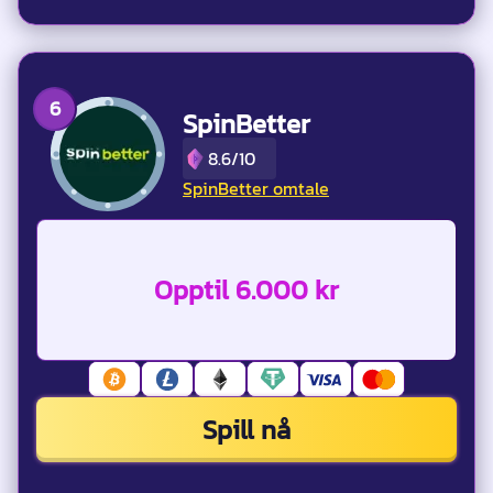
SpinBetter
8.6/10
SpinBetter omtale
Opptil 6.000 kr
Spill nå