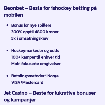
Beonbet – Beste for ishockey betting på
mobilen
Bonus for nye spillere
300% opptil 4800 kroner
5x i omsetningskrav
Hockeymarkeder og odds
100+ kamper til enhver tid
Mobilfokuserte omgivelser
Betalingsmetoder i Norge
VISA/Mastercard
Jet Casino – Beste for lukrative bonuser
og kampanjer