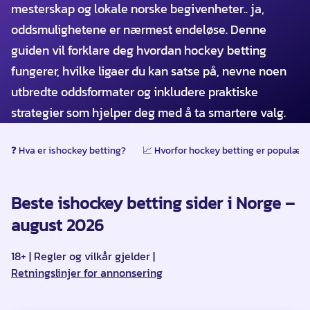
mesterskap og lokale norske begivenheter.. ja,
oddsmulighetene er nærmest endeløse. Denne
guiden vil forklare deg hvordan hockey betting
fungerer, hvilke ligaer du kan satse på, nevne noen
utbredte oddsformater og inkludere praktiske
strategier som hjelper deg med å ta smartere valg.
❓ Hva er ishockey betting?
📈 Hvorfor hockey betting er populært
Beste ishockey betting sider i Norge –
august 2026
18+ | Regler og vilkår gjelder |
Retningslinjer for annonsering