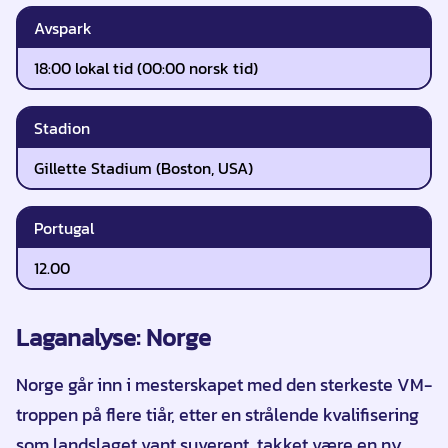
Avspark
18:00 lokal tid (00:00 norsk tid)
Stadion
Gillette Stadium (Boston, USA)
Portugal
12.00
Laganalyse: Norge
Norge går inn i mesterskapet med den sterkeste VM-
troppen på flere tiår, etter en strålende kvalifisering
som landslaget vant suverent, takket være en ny