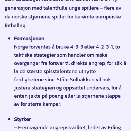
generasjon med talentfulle unge spillere – flere av
de norske stjernene spiller for berømte europeiske
fotballag.
Formasjonen
Norge forventes å bruke 4-3-3 eller 4-2-3-1, to
taktiske strategier som handler om raske
overganger fra forsvar til direkte angrep, for slik å
la de største spisstalentene utnytte
ferdighetene sine. Ståle Solbakken vil nok
justere strategien og oppsettet underveis, for å
enten jakte på poeng eller la stjernene slappe
av før større kamper.
Styrker
– Fremragende angrepskvalitet, ledet av Erling