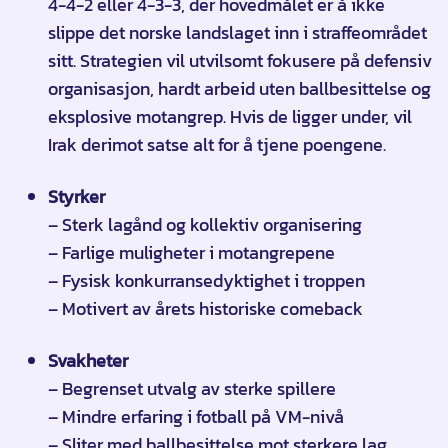
4-4-2 eller 4-3-3, der hovedmålet er å ikke
slippe det norske landslaget inn i straffeområdet
sitt. Strategien vil utvilsomt fokusere på defensiv
organisasjon, hardt arbeid uten ballbesittelse og
eksplosive motangrep. Hvis de ligger under, vil
Irak derimot satse alt for å tjene poengene.
Styrker
– Sterk lagånd og kollektiv organisering
– Farlige muligheter i motangrepene
– Fysisk konkurransedyktighet i troppen
– Motivert av årets historiske comeback
Svakheter
– Begrenset utvalg av sterke spillere
– Mindre erfaring i fotball på VM-nivå
– Sliter med ballbesittelse mot sterkere lag