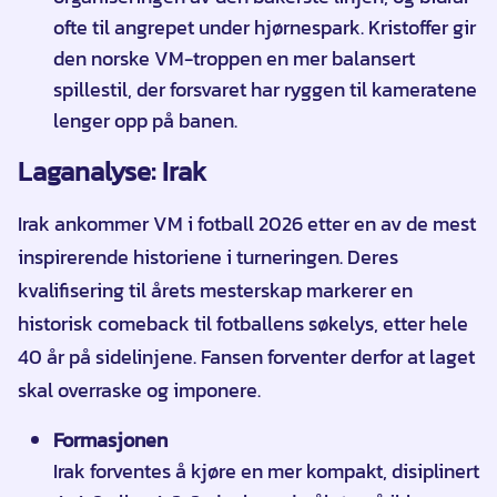
ofte til angrepet under hjørnespark. Kristoffer gir
den norske VM-troppen en mer balansert
spillestil, der forsvaret har ryggen til kameratene
lenger opp på banen.
Laganalyse: Irak
Irak ankommer VM i fotball 2026 etter en av de mest
inspirerende historiene i turneringen. Deres
kvalifisering til årets mesterskap markerer en
historisk comeback til fotballens søkelys, etter hele
40 år på sidelinjene. Fansen forventer derfor at laget
skal overraske og imponere.
Formasjonen
Irak forventes å kjøre en mer kompakt, disiplinert