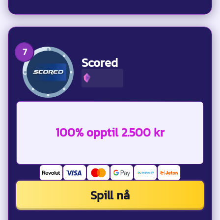
Scored
100% opptil 2.500 kr
Spill nå