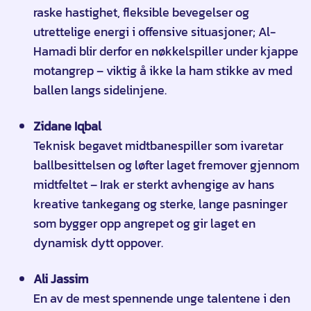
raske hastighet, fleksible bevegelser og
utrettelige energi i offensive situasjoner; Al-
Hamadi blir derfor en nøkkelspiller under kjappe
motangrep – viktig å ikke la ham stikke av med
ballen langs sidelinjene.
Zidane Iqbal
Teknisk begavet midtbanespiller som ivaretar
ballbesittelsen og løfter laget fremover gjennom
midtfeltet – Irak er sterkt avhengige av hans
kreative tankegang og sterke, lange pasninger
som bygger opp angrepet og gir laget en
dynamisk dytt oppover.
Ali Jassim
En av de mest spennende unge talentene i den