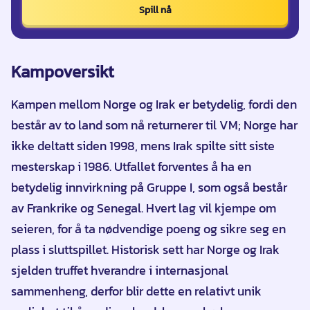
Spill nå
Kampoversikt
Kampen mellom Norge og Irak er betydelig, fordi den
består av to land som nå returnerer til VM; Norge har
ikke deltatt siden 1998, mens Irak spilte sitt siste
mesterskap i 1986. Utfallet forventes å ha en
betydelig innvirkning på Gruppe I, som også består
av Frankrike og Senegal. Hvert lag vil kjempe om
seieren, for å ta nødvendige poeng og sikre seg en
plass i sluttspillet. Historisk sett har Norge og Irak
sjelden truffet hverandre i internasjonal
sammenheng, derfor blir dette en relativt unik