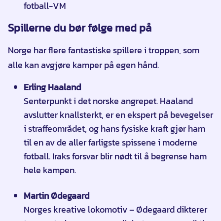
fotball-VM
Spillerne du bør følge med på
Norge har flere fantastiske spillere i troppen, som
alle kan avgjøre kamper på egen hånd.
Erling Haaland
Senterpunkt i det norske angrepet. Haaland
avslutter knallsterkt, er en ekspert på bevegelser
i straffeområdet, og hans fysiske kraft gjør ham
til en av de aller farligste spissene i moderne
fotball. Iraks forsvar blir nødt til å begrense ham
hele kampen.
Martin Ødegaard
Norges kreative lokomotiv – Ødegaard dikterer