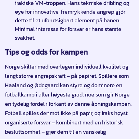
irakiske VM-troppen. Hans tekniske dribling og
øye for innovative, fremrykkende angrep gjør
dette til et uforutsigbart element på banen.
Minimal interesse for forsvar er hans største
svakhet.
Tips og odds for kampen
Norge skilter med overlegen individuell kvalitet og
langt større angrepskraft – på papiret. Spillere som
Haaland og Ødegaard kan styre og dominere en
fotballkamp i aller høyeste grad, noe som gir Norge
en tydelig fordel i forkant av denne åpningskampen.
Fotball spilles derimot ikke på papir, og Iraks høyst
organiserte forsvar – kombinert med en historisk
besluttsomhet – gjør dem til en vanskelig