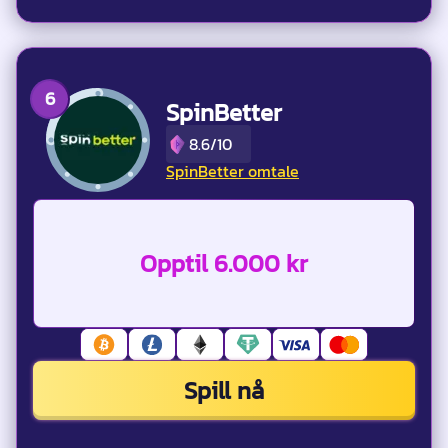
SpinBetter
8.6/10
SpinBetter omtale
Opptil 6.000 kr
Spill nå