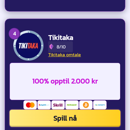
Tikitaka
8/10
Tikitaka omtale
100% opptil 2.000 kr
Spill nå