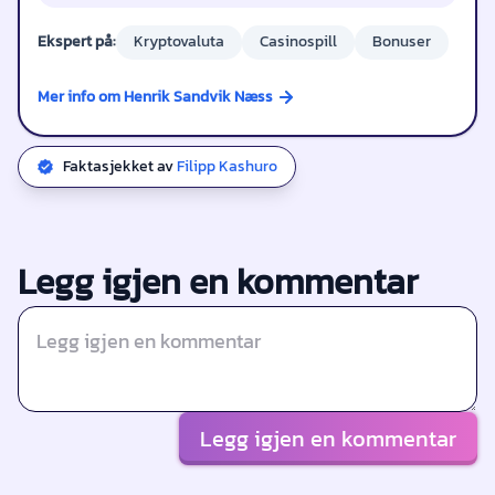
Ekspert på:
Kryptovaluta
Casinospill
Bonuser
Mer info om Henrik Sandvik Næss
Faktasjekket av
Filipp Kashuro
Legg igjen en kommentar
Legg igjen en kommentar