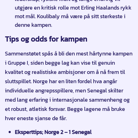
utgjøre en kritisk rolle mot Erling Haalands rykk
mot mål. Koulibaly må være på sitt sterkeste i
denne kampen.
Tips og odds for kampen
Sammenstøtet spås å bli den mest hårtynne kampen
i Gruppe I, siden begge lag kan vise til genuin
kvalitet og realistiske ambisjoner om å nå frem til
sluttspillet. Norge har en liten fordel hva angår
individuelle angrepsspillere, men Senegal skilter
med lang erfaring i internasjonale sammenheng og
et robust, atletisk forsvar. Begge lagene må bruke
hver eneste sjanse de får.
Eksperttips; Norge 2 – 1 Senegal