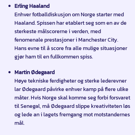
Erling Haaland
Enhver fotballdiskusjon om Norge starter med
Haaland. Spissen har etablert seg som en av de
sterkeste målscorerne i verden, med
fenomenale prestasjoner i Manchester City.
Hans evne til å score fra alle mulige situasjoner
gjør ham til en fullkommen spiss.
Martin Ødegaard
Høye tekniske ferdigheter og sterke lederevner
lar Ødegaard påvirke enhver kamp på flere ulike
måter. Hvis Norge skal komme seg forbi forsvaret
til Senegal, må Ødegaard slippe kreativiteten løs
og lede an i lagets fremgang mot motstandernes
mål.