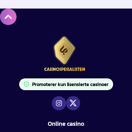
Promoterer kun lisensierte casinoer
Online casino