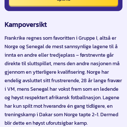
Kampoversikt
Frankrike regnes som favoritten i Gruppe I, altså er
Norge og Senegal de mest sannsynlige lagene til å
innta en andre eller tredjeplass – førstnevnte går
direkte til sluttspillet, mens den andre nasjonen må
gjennom en ytterligere kvalifisering. Norge har
endelig avsluttet sitt frustrerende, 28 år lange fravær
i VM, mens Senegal har vokst frem som en ledende
og høyst respektert afrikansk fotballnasjon. Lagene
har kun spilt mot hverandre én gang tidligere, en
treningskamp i Dakar som Norge tapte 2-1. Dermed
blir dette en høyst uforutsigbar kamp.