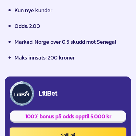
Kun nye kunder
Odds: 2.00
Marked: Norge over 0,5 skudd mot Senegal
Maks innsats: 200 kroner
LiliBet
100% bonus på odds opptil 5.000 kr
Spill nå