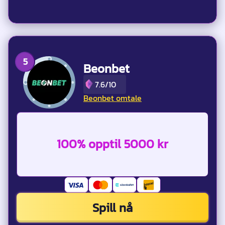
Beonbet
7.6/10
Beonbet omtale
100% opptil 5000 kr
Spill nå