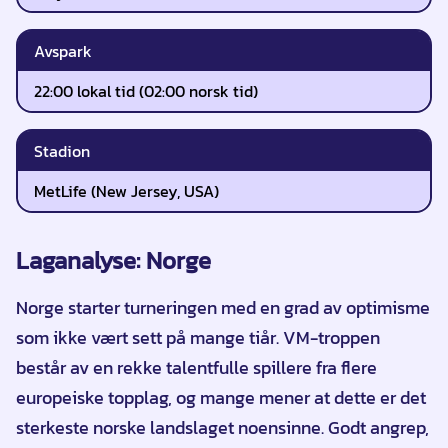
Avspark
22:00 lokal tid (02:00 norsk tid)
Stadion
MetLife (New Jersey, USA)
Laganalyse: Norge
Norge starter turneringen med en grad av optimisme
som ikke vært sett på mange tiår. VM-troppen
består av en rekke talentfulle spillere fra flere
europeiske topplag, og mange mener at dette er det
sterkeste norske landslaget noensinne. Godt angrep,