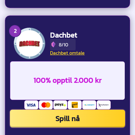
Dachbet
8/10
Dachbet omtale
100% opptil 2.000 kr
Spill nå