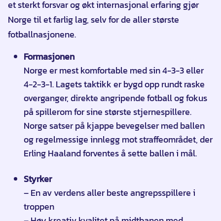
et sterkt forsvar og økt internasjonal erfaring gjør
Norge til et farlig lag, selv for de aller største
fotballnasjonene.
Formasjonen
Norge er mest komfortable med sin 4-3-3 eller
4-2-3-1. Lagets taktikk er bygd opp rundt raske
overganger, direkte angripende fotball og fokus
på spillerom for sine største stjernespillere.
Norge satser på kjappe bevegelser med ballen
og regelmessige innlegg mot straffeområdet, der
Erling Haaland forventes å sette ballen i mål.
Styrker
– En av verdens aller beste angrepsspillere i
troppen
– Høy kreativ kvalitet på midtbanen med