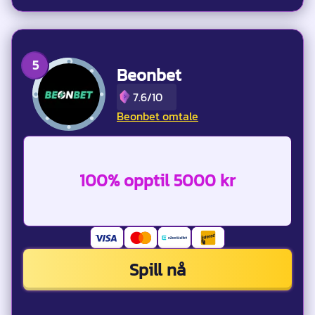
Beonbet
7.6/10
Beonbet omtale
100% opptil 5000 kr
Spill nå