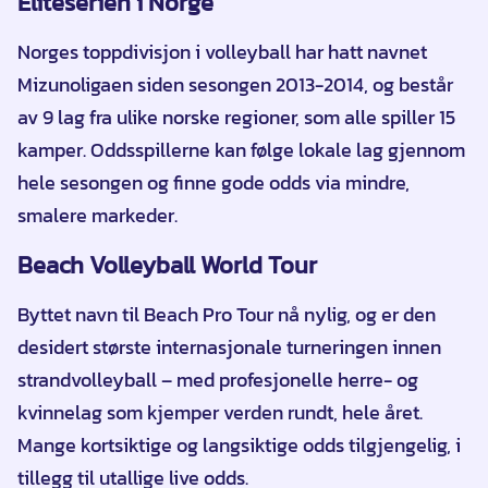
Eliteserien i Norge
Norges toppdivisjon i volleyball har hatt navnet
Mizunoligaen siden sesongen 2013-2014, og består
av 9 lag fra ulike norske regioner, som alle spiller 15
kamper. Oddsspillerne kan følge lokale lag gjennom
hele sesongen og finne gode odds via mindre,
smalere markeder.
Beach Volleyball World Tour
Byttet navn til Beach Pro Tour nå nylig, og er den
desidert største internasjonale turneringen innen
strandvolleyball – med profesjonelle herre- og
kvinnelag som kjemper verden rundt, hele året.
Mange kortsiktige og langsiktige odds tilgjengelig, i
tillegg til utallige live odds.