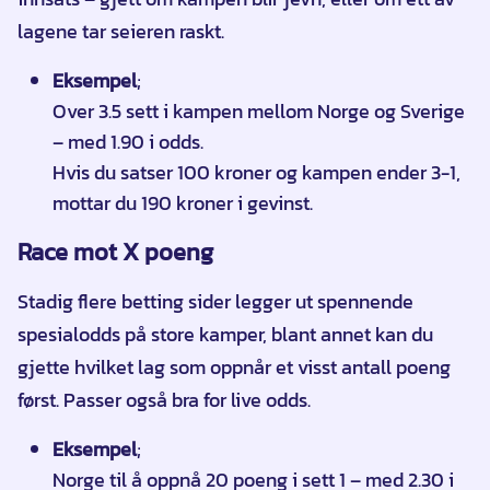
lagene tar seieren raskt.
Eksempel
;
Over 3.5 sett i kampen mellom Norge og Sverige
– med 1.90 i odds.
Hvis du satser 100 kroner og kampen ender 3-1,
mottar du 190 kroner i gevinst.
Race mot X poeng
Stadig flere betting sider legger ut spennende
spesialodds på store kamper, blant annet kan du
gjette hvilket lag som oppnår et visst antall poeng
først. Passer også bra for live odds.
Eksempel
;
Norge til å oppnå 20 poeng i sett 1 – med 2.30 i