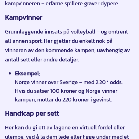
kampvinneren – erfarne spillere graver dypere.
Kampvinner
Grunnleggende innsats på volleyball – og omtrent
all annen sport. Her gjetter du enkelt nok på
vinneren av den kommende kampen, uavhengig av
antall sett eller andre detaljer.
Eksempel
;
Norge vinner over Sverige – med 2.20 i odds.
Hvis du satser 100 kroner og Norge vinner
kampen, mottar du 220 kroner i gevinst.
Handicap per sett
Her kan du gi ett av lagene en virtuell fordel eller
ulempe, ved å la dem lede eller ligge under med et