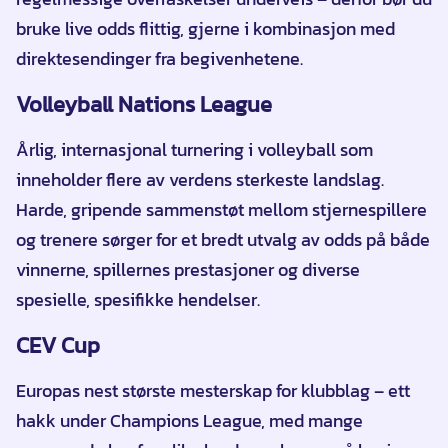
bruke live odds flittig, gjerne i kombinasjon med
direktesendinger fra begivenhetene.
Volleyball Nations League
Årlig, internasjonal turnering i volleyball som
inneholder flere av verdens sterkeste landslag.
Harde, gripende sammenstøt mellom stjernespillere
og trenere sørger for et bredt utvalg av odds på både
vinnerne, spillernes prestasjoner og diverse
spesielle, spesifikke hendelser.
CEV Cup
Europas nest største mesterskap for klubblag – ett
hakk under Champions League, med mange