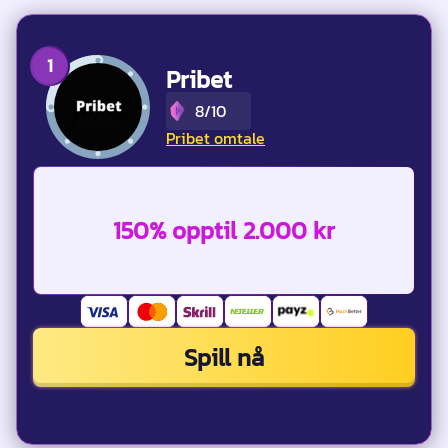
Pribet
8/10
Pribet omtale
150% opptil 2.000 kr
Spill nå