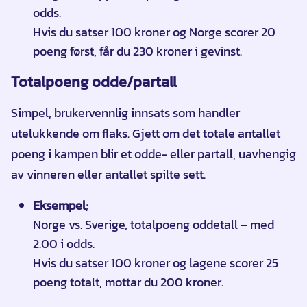
odds.
Hvis du satser 100 kroner og Norge scorer 20
poeng først, får du 230 kroner i gevinst.
Totalpoeng odde/partall
Simpel, brukervennlig innsats som handler
utelukkende om flaks. Gjett om det totale antallet
poeng i kampen blir et odde- eller partall, uavhengig
av vinneren eller antallet spilte sett.
Eksempel
;
Norge vs. Sverige, totalpoeng oddetall – med
2.00 i odds.
Hvis du satser 100 kroner og lagene scorer 25
poeng totalt, mottar du 200 kroner.