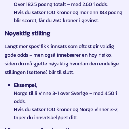
Over 182.5 poeng totalt – med 2.60 i odds.
Hvis du satser 100 kroner og mer enn 183 poeng
blir scoret, får du 260 kroner i gevinst.
Nøyaktig stilling
Langt mer spesifikk innsats som oftest gir veldig
gode odds – men også innebærer en høy risiko,
siden du må gjette nøyaktig hvordan den endelige
stillingen (settene) blir til slutt.
Eksempel
;
Norge til å vinne 3-1 over Sverige – med 4.50 i
odds.
Hvis du satser 100 kroner og Norge vinner 3-2,
taper du innsatsbeløpet ditt.