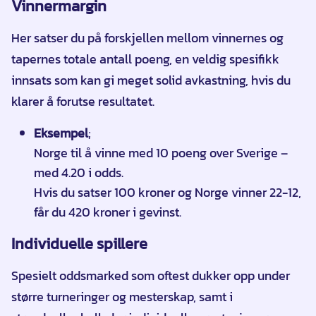
Vinnermargin
Her satser du på forskjellen mellom vinnernes og
tapernes totale antall poeng, en veldig spesifikk
innsats som kan gi meget solid avkastning, hvis du
klarer å forutse resultatet.
Eksempel
;
Norge til å vinne med 10 poeng over Sverige –
med 4.20 i odds.
Hvis du satser 100 kroner og Norge vinner 22-12,
får du 420 kroner i gevinst.
Individuelle spillere
Spesielt oddsmarked som oftest dukker opp under
større turneringer og mesterskap, samt i