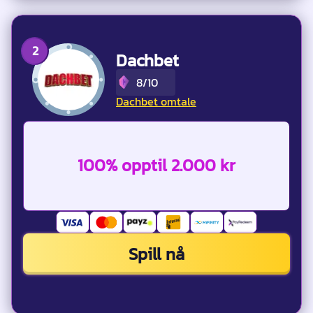
Dachbet
8/10
Dachbet omtale
100% opptil 2.000 kr
Spill nå