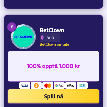
BetClown
8/10
BetClown omtale
100% opptil 1.000 kr
Spill nå