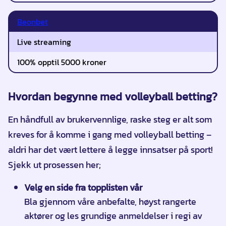
Beonbet
Live streaming
100% opptil 5000 kroner
Hvordan begynne med volleyball betting?
En håndfull av brukervennlige, raske steg er alt som
kreves for å komme i gang med volleyball betting –
aldri har det vært lettere å legge innsatser på sport!
Sjekk ut prosessen her;
Velg en side fra topplisten vår
Bla gjennom våre anbefalte, høyst rangerte
aktører og les grundige anmeldelser i regi av