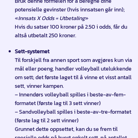
Bruk denne formelen for å beregne dine
potensielle gevinster (hvis innsatsen går inn);
«
Innsats X Odds = Utbetaling
»
Hvis du satser 100 kroner på 2.50 i odds, får du
altså utbetalt 250 kroner.
Sett-systemet
Til forskjell fra annen sport som avgjøres kun via
mål eller poeng, handler volleyball utelukkende
om sett; det første laget til å vinne et visst antall
sett, vinner kampen.
– Innendørs volleyball spilles i beste-av-fem-
formatet (første lag til 3 sett vinner)
– Sandvolleyball spilles i beste-av-tre-formatet
(første lag til 2 sett vinner)
Grunnet dette oppsettet, kan du se frem til
spesielle odds på hvert enkelt sett, på antallet