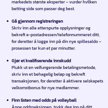
markedets største eksperter – vurder hvilken
betting side som passer deg best.
Gå gjennom registreringen
Skriv inn alle etterspurte opplysninger og
bekreft e-postadressen/telefonnummeret ditt,
for deretter å logge inn på din nye spillesaldo –
prosessen tar kun et par minutter.
Gjør et kvalifiserende innskudd
Plukk ut en velfungerende betalingsmetode,
skriv inn et behagelig beløp og bekreft
transaksjonen, for deretter å aktivere selskapets
velkomstbonus for nye medlemmer.
Finn listen med odds på volleyball
Åpne oddsseksjonen, trykk deg inn på ditt