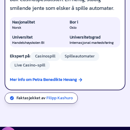
smilende jente som elsker å spille automater.
Nasjonalitet
Bor i
Norsk
Oslo
Universitet
Universitetsgrad
Handelshøyskolen BI
Internasjonal markedsføring
Ekspert på:
Casinospill
Spilleautomater
Live Casino-spill
Mer info om Petra Benedikte Hevang
Faktasjekket av
Filipp Kashuro