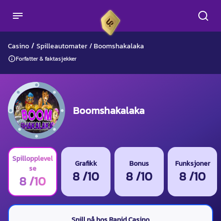
/
Casino
Spilleautomater
/
Boomshakalaka
Forfatter & faktasjekker
Boomshakalaka
Spillopplevel
Grafikk
Bonus
Funksjoner
se
8 /10
8 /10
8 /10
8 /10
Spill nå hos Rapid Casino