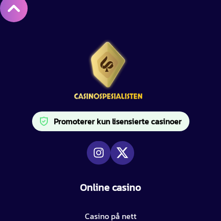
Promoterer kun lisensierte casinoer
Online casino
Casino på nett