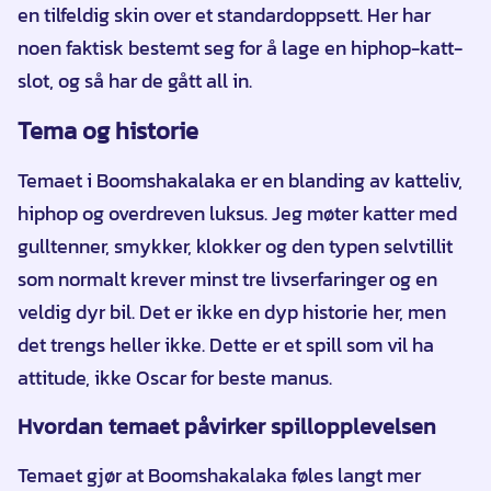
en tilfeldig skin over et standardoppsett. Her har
noen faktisk bestemt seg for å lage en hiphop-katt-
slot, og så har de gått all in.
Tema og historie
Temaet i Boomshakalaka er en blanding av katteliv,
hiphop og overdreven luksus. Jeg møter katter med
gulltenner, smykker, klokker og den typen selvtillit
som normalt krever minst tre livserfaringer og en
veldig dyr bil. Det er ikke en dyp historie her, men
det trengs heller ikke. Dette er et spill som vil ha
attitude, ikke Oscar for beste manus.
Hvordan temaet påvirker spillopplevelsen
Temaet gjør at Boomshakalaka føles langt mer