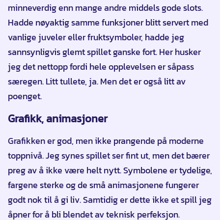
minneverdig enn mange andre middels gode slots.
Hadde nøyaktig samme funksjoner blitt servert med
vanlige juveler eller fruktsymboler, hadde jeg
sannsynligvis glemt spillet ganske fort. Her husker
jeg det nettopp fordi hele opplevelsen er såpass
særegen. Litt tullete, ja. Men det er også litt av
poenget.
Grafikk, animasjoner
Grafikken er god, men ikke prangende på moderne
toppnivå. Jeg synes spillet ser fint ut, men det bærer
preg av å ikke være helt nytt. Symbolene er tydelige,
fargene sterke og de små animasjonene fungerer
godt nok til å gi liv. Samtidig er dette ikke et spill jeg
åpner for å bli blendet av teknisk perfeksjon.