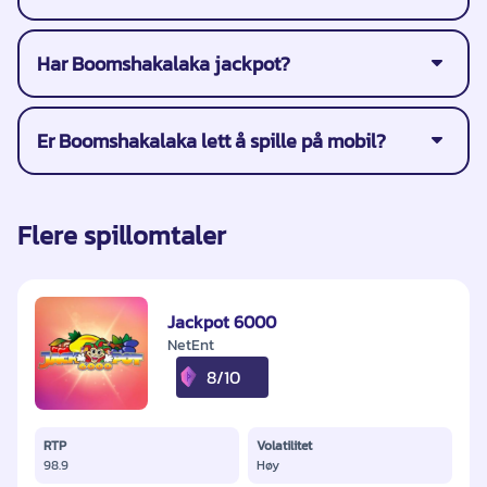
Har Boomshakalaka jackpot?
Er Boomshakalaka lett å spille på mobil?
Flere spillomtaler
Jackpot 6000
NetEnt
8/10
RTP
Volatilitet
98.9
Høy