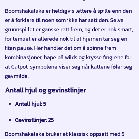
Boomshakalaka er heldigvis lettere å spille enn den
er å forklare til noen som ikke har sett den. Selve
grunnspillet er ganske rett frem, og det er nok smart,
for temaet er allerede nok til at hjernen tar seg en
liten pause. Her handler det om å spinne frem
kombinasjoner, håpe på wilds og krysse fingrene for
at Catpot-symbolene viser seg når kattene føler seg
gavmilde.
Antall hjul og gevinstlinjer
Antall hjul:
5
Gevinstlinjer:
25
Boomshakalaka bruker et klassisk oppsett med 5