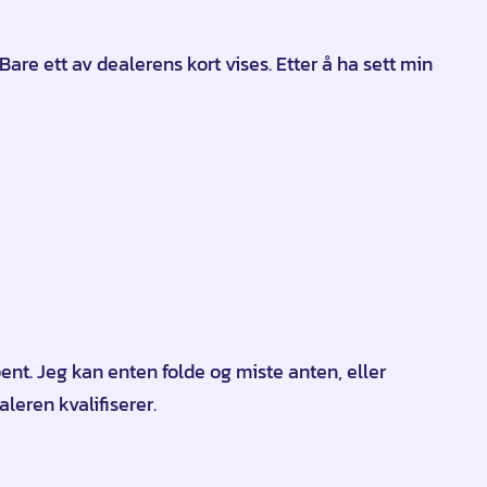
are ett av dealerens kort vises. Etter å ha sett min
pent. Jeg kan enten folde og miste anten, eller
leren kvalifiserer.