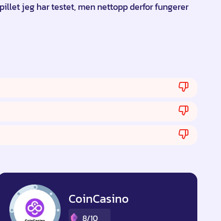
illet jeg har testet, men nettopp derfor fungerer
CoinCasino
8/10