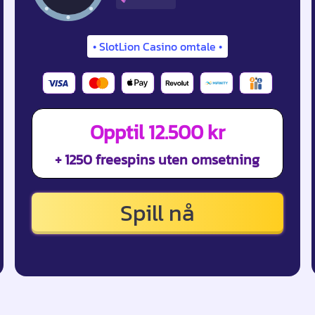
SlotLion Casino omtale
Opptil 12.500 kr
+ 1250 freespins uten omsetning
Spill nå