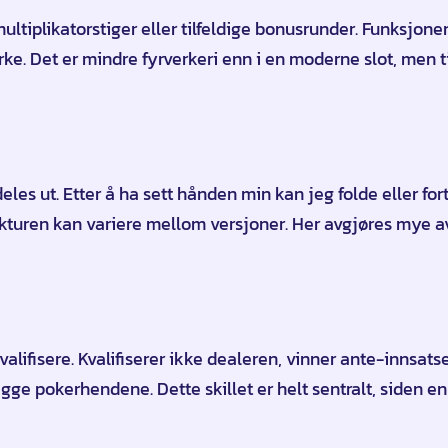
ultiplikatorstiger eller tilfeldige bonusrunder. Funksjonene 
rke. Det er mindre fyrverkeri enn i en moderne slot, men ti
les ut. Etter å ha sett hånden min kan jeg folde eller for
turen kan variere mellom versjoner. Her avgjøres mye av 
lifisere. Kvalifiserer ikke dealeren, vinner ante-innsats
ge pokerhendene. Dette skillet er helt sentralt, siden e