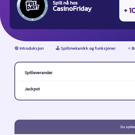
Spill nå hos
CasinoFriday
+ 1
🟢 Introduksjon
🕹 Spillmekanikk og funksjoner
⭐️ 
Spilleverandør
Jackpot
Du spille