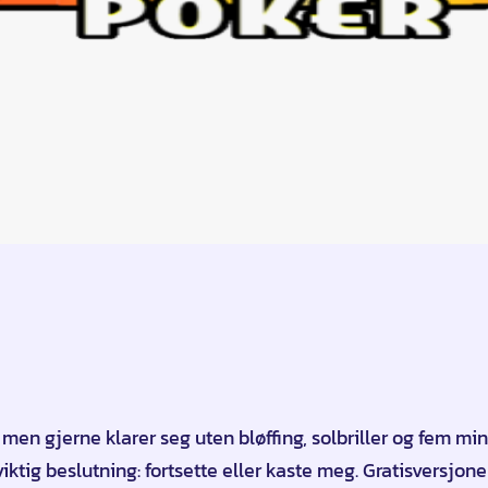
men gjerne klarer seg uten bløffing, solbriller og fem min
tig beslutning: fortsette eller kaste meg. Gratisversjon