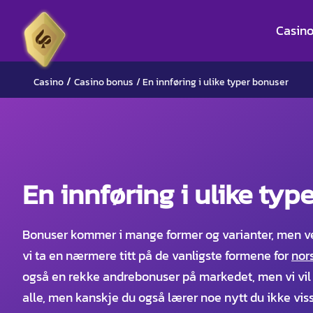
Casin
/
Casino
Casino bonus
/
En innføring i ulike typer bonuser
En innføring i ulike typ
Bonuser kommer i mange former og varianter, men vet
vi ta en nærmere titt på de vanligste formene for
nor
også en rekke andrebonuser på markedet, men vi vil h
alle, men kanskje du også lærer noe nytt du ikke visst