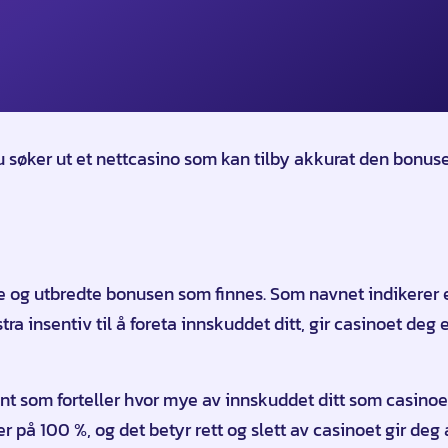
du søker ut et nettcasino som kan tilby akkurat den bonus
 og utbredte bonusen som finnes. Som navnet indikerer e
stra insentiv til å foreta innskuddet ditt, gir casinoet deg
 som forteller hvor mye av innskuddet ditt som casinoet 
 på 100 %, og det betyr rett og slett av casinoet gir deg 