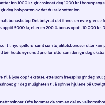
setter inn 1000 kr, gir casinoet deg 1000 kr i bonuspeng
ir deg halvparten av det du selv setter inn.
alt bonusbeløp. Det betyr at det finnes en øvre grense f
pptil 5000 kr, eller en 200 % bonus opptil 10 000 kr. Det
il nye spillere, samt som lojalitetsbonuser eller kampanj
ltid bør holde øynene åpne for, ettersom den gir deg ekstr
e til å lyse opp i ekstase, ettersom freespins gir deg muligh
sinoer, gir deg muligheten til å spinne hjulene på utvalgt
s nettcasinoer. Ofte kommer de som en del av velkomstbo