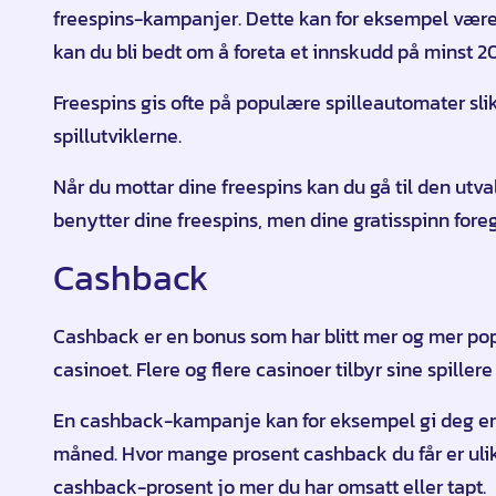
freespins-kampanjer. Dette kan for eksempel være k
kan du bli bedt om å foreta et innskudd på minst 20
Freespins gis ofte på populære spilleautomater sl
spillutviklerne.
Når du mottar dine freespins kan du gå til den utva
benytter dine freespins, men dine gratisspinn fo
Cashback
Cashback er en bonus som har blitt mer og mer pop
casinoet. Flere og flere casinoer tilbyr sine spill
En cashback-kampanje kan for eksempel gi deg en v
måned. Hvor mange prosent cashback du får er ulikt
cashback-prosent jo mer du har omsatt eller tapt.