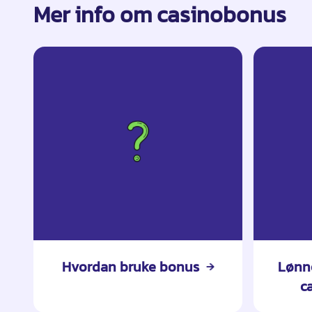
Mer info om casinobonus
Hvordan bruke bonus
Lønne
c