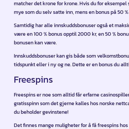
matcher det krone for krone. Hvis du for eksempel 
mye som du selv satte inn, mens en bonus på 50 % g
Samtidig har alle innskuddsbonuser også et maksim
være en 100 % bonus opptil 2000 kr, en 50 % bonus o
bonusen kan være.
Innskuddsbonuser kan gis både som velkomstbonuser t
tidspunkt eller i ny og ne. Dette er en bonus du al
Freespins
Freespins er noe som alltid får erfarne casinospiller
gratisspinn som det gjerne kalles hos norske nettca
du beholder gevinstene!
Det finnes mange muligheter for å få freespins ho