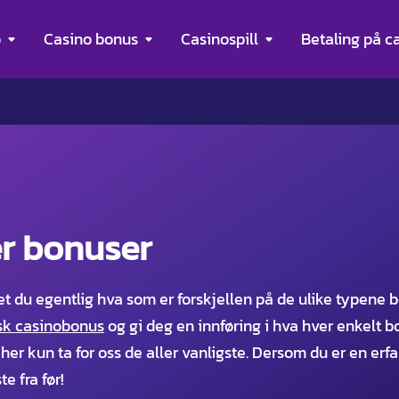
o
Casino bonus
Casinospill
Betaling på c
er bonuser
 du egentlig hva som er forskjellen på de ulike typene b
sk casinobonus
og gi deg en innføring i hva hver enkelt b
er kun ta for oss de aller vanligste. Dersom du er en erf
e fra før!