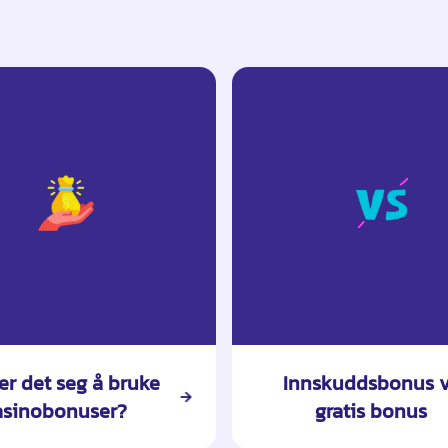
r det seg å bruke
Innskuddsbonus 
asinobonuser?
gratis bonus