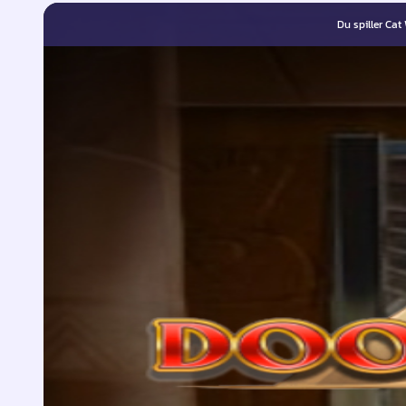
Du spiller Cat