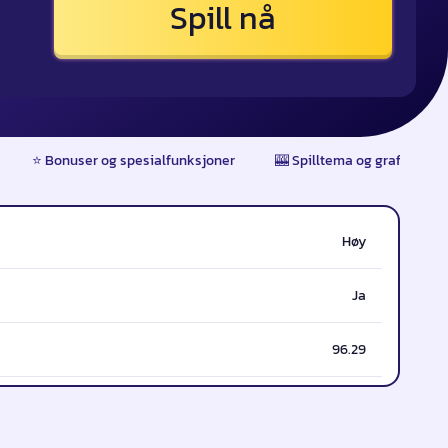
Spill nå
⭐️ Bonuser og spesialfunksjoner
🎰 Spilltema og grafikk
Høy
Ja
96.29