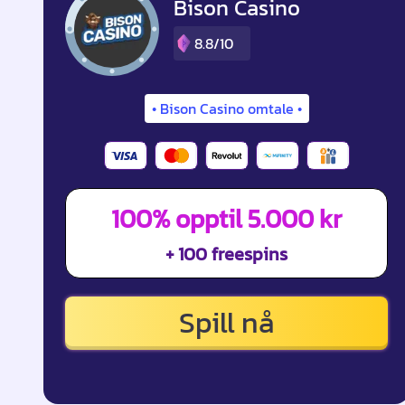
Bison Casino
8.8/10
Bison Casino omtale
100% opptil 5.000 kr
+ 100 freespins
Spill nå