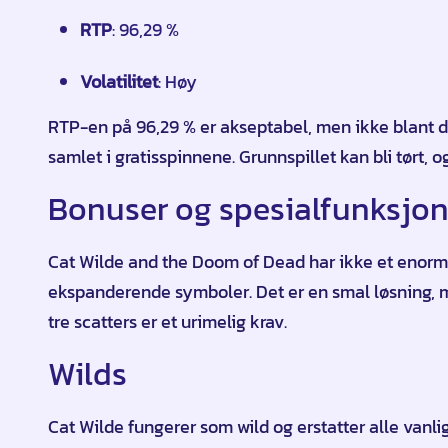
RTP
: 96,29 %
Volatilitet
: Høy
RTP-en på 96,29 % er akseptabel, men ikke blant de
samlet i gratisspinnene. Grunnspillet kan bli tørt
Bonuser og spesialfunksjon
Cat Wilde and the Doom of Dead har ikke et enormt
ekspanderende symboler. Det er en smal løsning, men 
tre scatters er et urimelig krav.
Wilds
Cat Wilde fungerer som wild og erstatter alle vanl