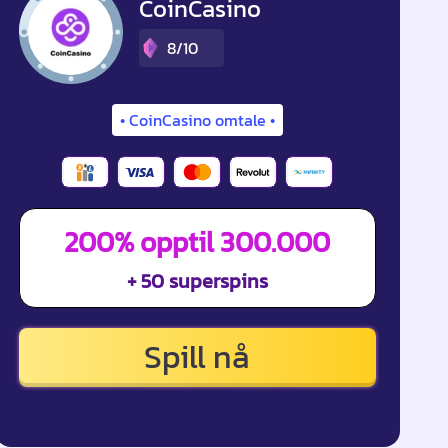
CoinCasino
8/10
CoinCasino omtale
200% opptil 300.000
+ 50 superspins
Spill nå