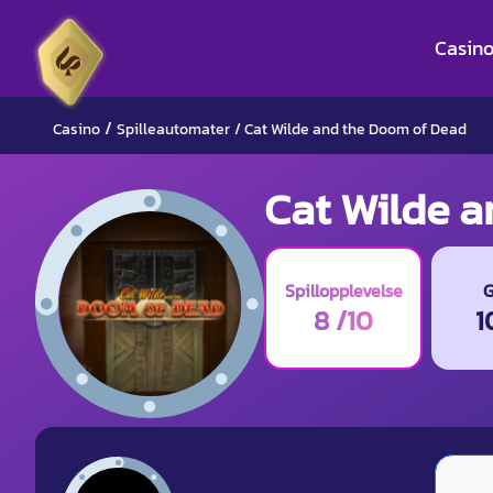
Casin
/
Casino
Spilleautomater
/
Cat Wilde and the Doom of Dead
Cat Wilde 
Spillopplevelse
G
8 /10
1