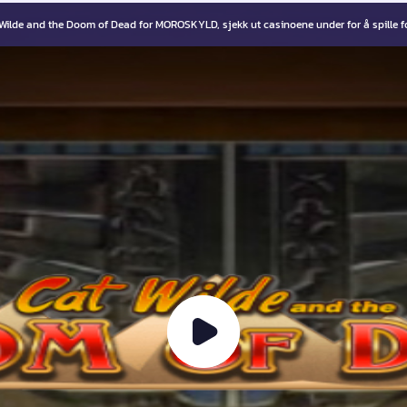
 Wilde and the Doom of Dead for MOROSKYLD, sjekk ut casinoene under for å spille fo