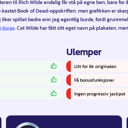
eren til Rich Wilde endelig får stå på egne ben, bare for
e kastet Book of Dead-oppskriften, men grafikken er ska
liker spillet bedre enn jeg egentlig burde, fordi grunnme
. Cat Wilde har fått sitt eget navn på plakaten, me
i Norge
Ulemper
Litt for lik originalen
Få bonusfunksjoner
Ingen progressiv jackpot