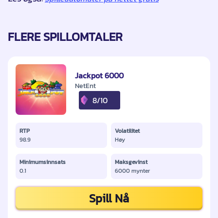
FLERE SPILLOMTALER
Jackpot 6000
NetEnt
8/10
RTP
Volatilitet
98.9
Høy
Minimumsinnsats
Maksgevinst
0.1
6000 mynter
Spill Nå