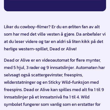
Liker du cowboy-filmer? Er du en ørliten fan av alt
som har med det ville vesten å gjøre. Da anbefaler vi
at du leser videre og tar en aldri så liten kikk på det
herlige western-spillet, Dead or Alive!
Dead or Alive er en videoautomat for flere mynter,
med 5 hjul, 3 rader og 9 innsatslinjer. Automaten har
selvsagt også scattergevinster, freespins,
wilderstatninger og en Sticky Wild-funksjon med
freespins. Dead or Alive kan spilles med alt fra 1 til 9
innsatslinjer på et innsatsnivå fra 1 til 4. Wild
symbolet fungerer som vanlig som en erstatter for