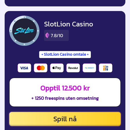
SlotLion Casino
7.8/10
SlotLion Casino omtale
Opptil 12.500 kr
+ 1250 freespins uten omsetning
Spill nå