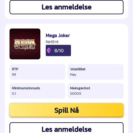
Les anmeldelse
Mega Joker
NetEnt
8/10
RTP
Volatilitet
99
Høy
Minimumsinnsats
Maksgevinst
0.1
2000X
Spill Nå
Les anmeldelse