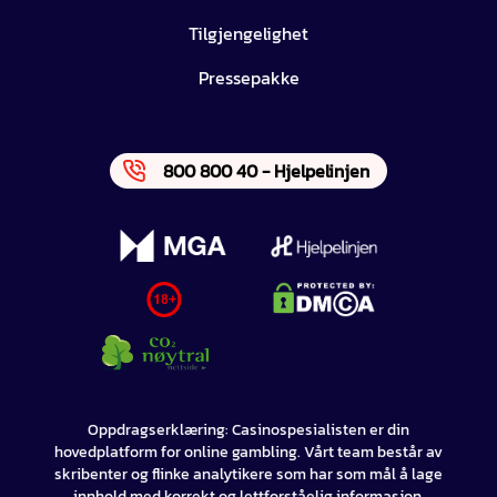
Tilgjengelighet
Pressepakke
800 800 40 - Hjelpelinjen
Oppdragserklæring: Casinospesialisten er din
hovedplatform for online gambling. Vårt team består av
skribenter og flinke analytikere som har som mål å lage
innhold med korrekt og lettforståelig informasjon.