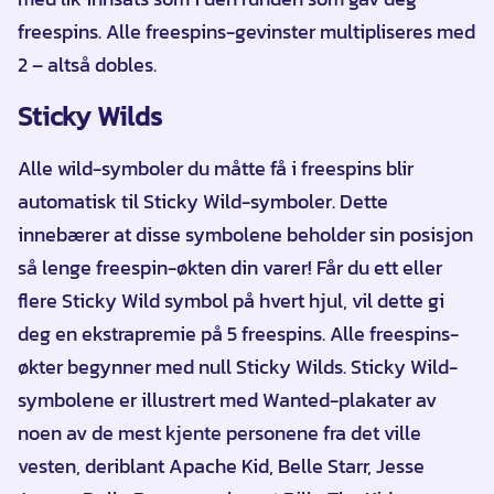
freespins. Alle freespins-gevinster multipliseres med
2 – altså dobles.
Sticky Wilds
Alle wild-symboler du måtte få i freespins blir
automatisk til Sticky Wild-symboler. Dette
innebærer at disse symbolene beholder sin posisjon
så lenge freespin-økten din varer! Får du ett eller
flere Sticky Wild symbol på hvert hjul, vil dette gi
deg en ekstrapremie på 5 freespins. Alle freespins-
økter begynner med null Sticky Wilds. Sticky Wild-
symbolene er illustrert med Wanted-plakater av
noen av de mest kjente personene fra det ville
vesten, deriblant Apache Kid, Belle Starr, Jesse