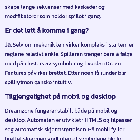
skape lange sekvenser med kaskader og
modifikatorer som holder spillet i gang.
Er det lett å komme i gang?
Ja.
Selv om mekanikken virker kompleks i starten, er
reglene relativt enkle. Spilleren trenger bare å følge
med på clusters av symboler og hvordan Dream
Features påvirker brettet. Etter noen få runder blir
spillrytmen ganske intuitiv.
Tilgjengelighet på mobil og desktop
Dreamzone fungerer stabilt både på mobil og
desktop. Automaten er utviklet i HTML5 og tilpasser
seg automatisk skjermstørrelsen. På mobil fyller
brettet skjermen godt uten at symbolene blir for