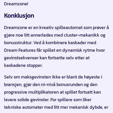
Dreamzone!
Konklusjon
Dreamzone er en kreativ spilleautomat som prøver å
gjøre noe litt annerledes med cluster-mekanikk og
bonusstruktur. Ved å kombinere kaskader med
Dream Features får spillet en dynamisk rytme hvor
gevinstsekvenser kan fortsette selv etter at
kaskadene stopper.
Selv om maksgevinsten ikke er blant de høyeste i
bransjen, gjør den ni-nivå bonusrunden og den
progressive multiplikatoren at spillet fortsatt kan
levere solide gevinster. For spillere som liker
tekniske automater med litt mer mekanisk dybde, er