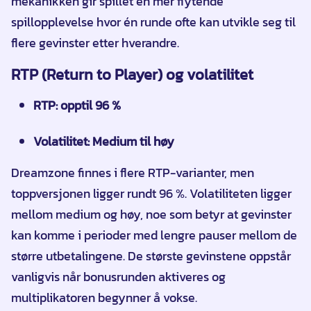
mekanikken gir spillet en mer flytende
spillopplevelse hvor én runde ofte kan utvikle seg til
flere gevinster etter hverandre.
RTP (Return to Player) og volatilitet
RTP:
opptil 96 %
Volatilitet:
Medium til høy
Dreamzone finnes i flere RTP-varianter, men
toppversjonen ligger rundt 96 %. Volatiliteten ligger
mellom medium og høy, noe som betyr at gevinster
kan komme i perioder med lengre pauser mellom de
større utbetalingene. De største gevinstene oppstår
vanligvis når bonusrunden aktiveres og
multiplikatoren begynner å vokse.