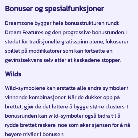
Bonuser og spesialfunksjoner
Dreamzone bygger hele bonusstrukturen rundt
Dream Features og den progressive bonusrunden. I
stedet for tradisjonelle gratisspinn alene, fokuserer
spillet på modifikatorer som kan fortsette en
gevinstsekvens selv etter at kaskadene stopper.
Wilds
Wild-symbolene kan erstatte alle andre symboler i
vinnende kombinasjoner. Når de dukker opp på
brettet, gjør de det lettere å bygge større clusters. I
bonusrunden kan wild-symboler også bidra til å
rydde brettet raskere, noe som øker sjansen for å nå
høyere nivåer i bonusen.