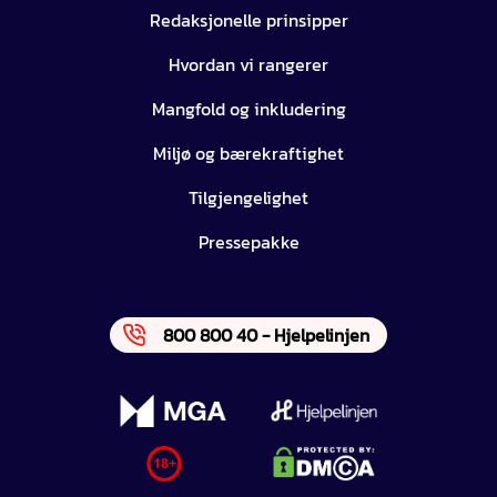
Redaksjonelle prinsipper
Hvordan vi rangerer
Mangfold og inkludering
Miljø og bærekraftighet
Tilgjengelighet
Pressepakke
800 800 40 - Hjelpelinjen