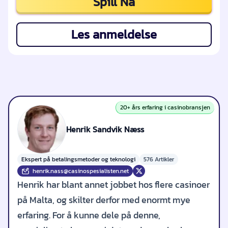
Spill Nå
Les anmeldelse
20+ års erfaring i casinobransjen
Henrik Sandvik Næss
Ekspert på betalingsmetoder og teknologi
576 Artikler
henrik.nass@casinospesialisten.net
Henrik har blant annet jobbet hos flere casinoer
på Malta, og skilter derfor med enormt mye
erfaring. For å kunne dele på denne,