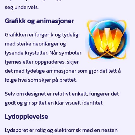
seg underveis.
Grafikk og animasjoner
Grafikken er fargerik og tydelig
med sterke neonfarger og
lysende krystaller. Når symboler
fjernes eller oppgraderes, skjer
det med tydelige animasjoner som gjør det lett å
følge hva som skjer på brettet.
Selv om designet er relativt enkelt, fungerer det
godt og gir spillet en klar visuell identitet.
Lydopplevelse
Lydsporet er rolig og elektronisk med en nesten