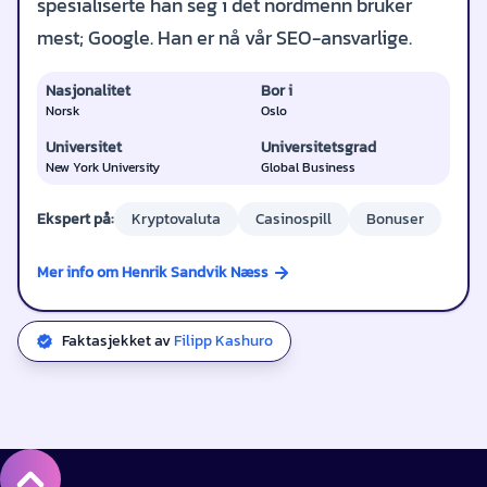
spesialiserte han seg i det nordmenn bruker
mest; Google. Han er nå vår SEO-ansvarlige.
Nasjonalitet
Bor i
Norsk
Oslo
Universitet
Universitetsgrad
New York University
Global Business
Ekspert på:
Kryptovaluta
Casinospill
Bonuser
Mer info om Henrik Sandvik Næss
Faktasjekket av
Filipp Kashuro