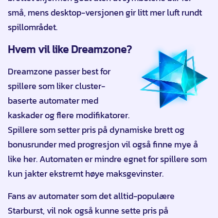
små, mens desktop-versjonen gir litt mer luft rundt
spillområdet.
Hvem vil like Dreamzone?
Dreamzone passer best for
spillere som liker cluster-
baserte automater med
kaskader og flere modifikatorer.
Spillere som setter pris på dynamiske brett og
bonusrunder med progresjon vil også finne mye å
like her. Automaten er mindre egnet for spillere som
kun jakter ekstremt høye maksgevinster.
Fans av automater som det alltid-populære
Starburst, vil nok også kunne sette pris på