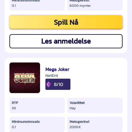
Minimumsinnsats
Maksgevinst
0.1
6000 mynter
Spill Nå
Les anmeldelse
Mega Joker
NetEnt
8/10
RTP
Volatilitet
99
Høy
Minimumsinnsats
Maksgevinst
0.1
2000X