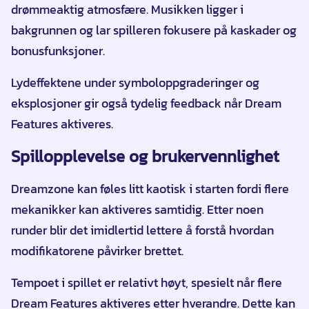
drømmeaktig atmosfære. Musikken ligger i
bakgrunnen og lar spilleren fokusere på kaskader og
bonusfunksjoner.
Lydeffektene under symboloppgraderinger og
eksplosjoner gir også tydelig feedback når Dream
Features aktiveres.
Spillopplevelse og brukervennlighet
Dreamzone kan føles litt kaotisk i starten fordi flere
mekanikker kan aktiveres samtidig. Etter noen
runder blir det imidlertid lettere å forstå hvordan
modifikatorene påvirker brettet.
Tempoet i spillet er relativt høyt, spesielt når flere
Dream Features aktiveres etter hverandre. Dette kan