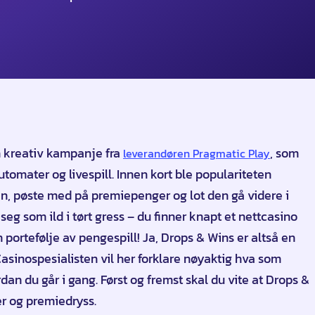
n kreativ kampanje fra
, som
leverandøren Pragmatic Play
utomater og livespill. Innen kort ble populariteten
n, pøste med på premiepenger og lot den gå videre i
eg som ild i tørt gress – du finner knapt et nettcasino
 portefølje av pengespill! Ja, Drops & Wins er altså en
asinospesialisten vil her forklare nøyaktig hva som
an du går i gang. Først og fremst skal du vite at Drops &
er og premiedryss.