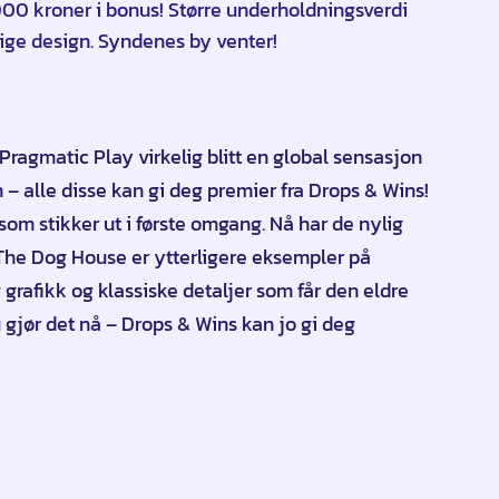
000 kroner i bonus! Større underholdningsverdi
ilige design. Syndenes by venter!
r Pragmatic Play virkelig blitt en global sensasjon
 – alle disse kan gi deg premier fra Drops & Wins!
om stikker ut i første omgang. Nå har de nylig
The Dog House er ytterligere eksempler på
grafikk og klassiske detaljer som får den eldre
du gjør det nå – Drops & Wins kan jo gi deg