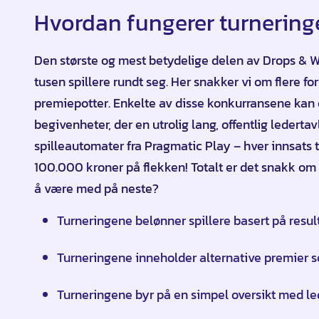
Hvordan fungerer turneringe
Den største og mest betydelige delen av Drops & W
tusen spillere rundt seg. Her snakker vi om flere 
premiepotter. Enkelte av disse konkurransene kan 
begivenheter, der en utrolig lang, offentlig leder
spilleautomater fra Pragmatic Play – hver innsats
100.000 kroner på flekken! Totalt er det snakk om
å være med på neste?
Turneringene belønner spillere basert på result
Turneringene inneholder alternative premier s
Turneringene byr på en simpel oversikt med l