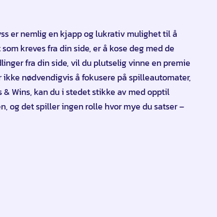
er nemlig en kjapp og lukrativ mulighet til å
som kreves fra din side, er å kose deg med de
inger fra din side, vil du plutselig vinne en premie
r ikke nødvendigvis å fokusere på spilleautomater,
s & Wins, kan du i stedet stikke av med opptil
, og det spiller ingen rolle hvor mye du satser –