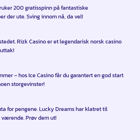
ruker 200 gratisspinn på fantastiske
er der ute. Sving innom nå, da vel!
tedet. Rizk Casino er et legendarisk norsk casino
uttak!
mmer – hos Ice Casino får du garantert en god start
noen storgevinster!
a for pengene. Lucky Dreams har klatret til
r værende. Prøv dem ut!