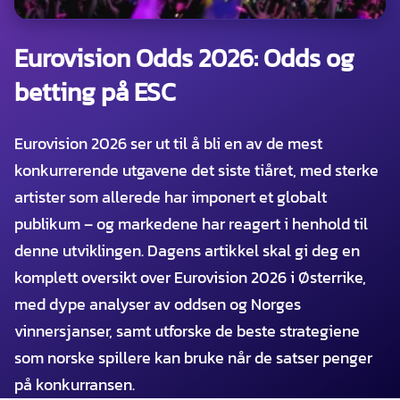
Eurovision Odds 2026: Odds og
betting på ESC
Eurovision 2026 ser ut til å bli en av de mest
konkurrerende utgavene det siste tiåret, med sterke
artister som allerede har imponert et globalt
publikum – og markedene har reagert i henhold til
denne utviklingen. Dagens artikkel skal gi deg en
komplett oversikt over Eurovision 2026 i Østerrike,
med dype analyser av oddsen og Norges
vinnersjanser, samt utforske de beste strategiene
som norske spillere kan bruke når de satser penger
på konkurransen.