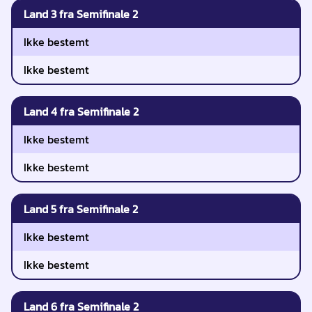
Land 3 fra Semifinale 2
Ikke bestemt
Ikke bestemt
Land 4 fra Semifinale 2
Ikke bestemt
Ikke bestemt
Land 5 fra Semifinale 2
Ikke bestemt
Ikke bestemt
Land 6 fra Semifinale 2