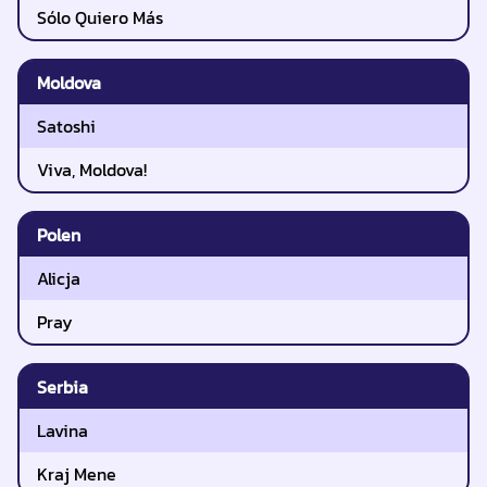
Sólo Quiero Más
Moldova
Satoshi
Viva, Moldova!
Polen
Alicja
Pray
Serbia
Lavina
Kraj Mene