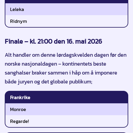
Leleka
Ridnym
Finale – kl. 21:00 den 16. mai 2026
Alt handler om denne lørdagskvelden dagen før den
norske nasjonaldagen – kontinentets beste
sanghalser braker sammen i håp om å imponere
både juryen og det globale publikum;
Frankrike
Monroe
Regarde!