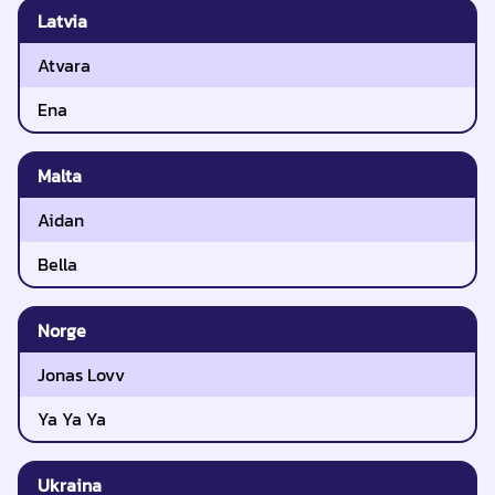
Latvia
Atvara
Ena
Malta
Aidan
Bella
Norge
Jonas Lovv
Ya Ya Ya
Ukraina