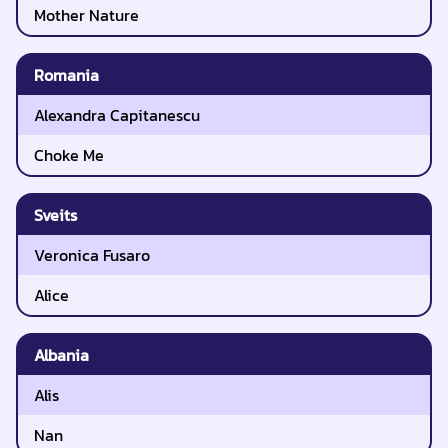
Mother Nature
Romania
Alexandra Capitanescu
Choke Me
Sveits
Veronica Fusaro
Alice
Albania
Alis
Nan