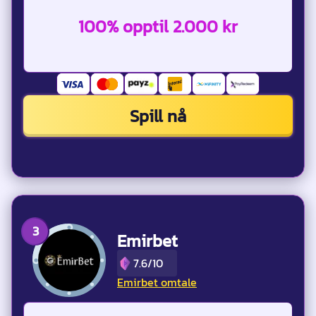
100% opptil 2.000 kr
Spill nå
Emirbet
7.6/10
Emirbet omtale