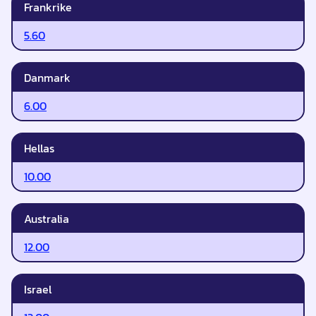
Frankrike
5.60
Danmark
6.00
Hellas
10.00
Australia
12.00
Israel