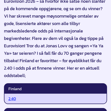
Eurovision 2026 – så hvorfor ikke satse noen slanter
på de kommende oppgjørene, og se om du vinner?
Vi har skrevet mange møysommelige omtaler av
gode, lisensierte aktører som alle tilbyr
markedsledende odds på internasjonale
begivenheter. Flere av dem vil også la deg tippe på
Eurovision! Tror du at Jonas Lovv og sangen «Ya Ya
Ya» tar seieren? I så fall får du 70 ganger pengene
tilbake! Finland er favoritter – for øyeblikket får du
2.40 i odds på at finnene vinner. Her er en aktuell
oddstabell;
Finland
2.40