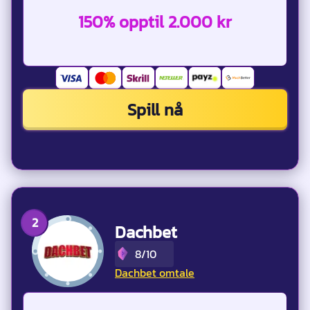
150% opptil 2.000 kr
Spill nå
Dachbet
8/10
Dachbet omtale