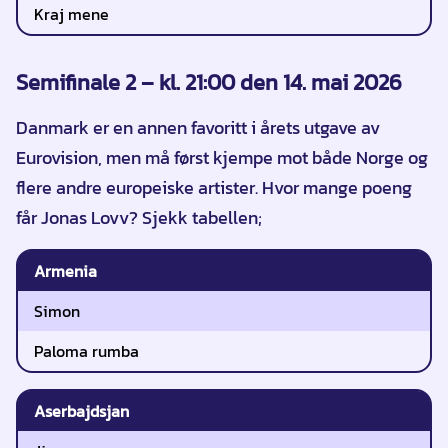
Kraj mene
Semifinale 2 – kl. 21:00 den 14. mai 2026
Danmark er en annen favoritt i årets utgave av
Eurovision, men må først kjempe mot både Norge og
flere andre europeiske artister. Hvor mange poeng
får Jonas Lovv? Sjekk tabellen;
Armenia
Simon
Paloma rumba
Aserbajdsjan