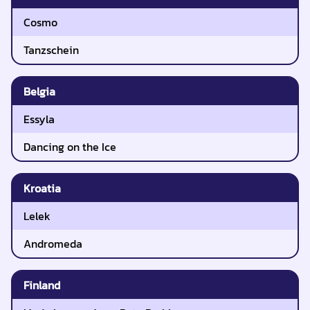
Cosmo
Tanzschein
Belgia
Essyla
Dancing on the Ice
Kroatia
Lelek
Andromeda
Finland