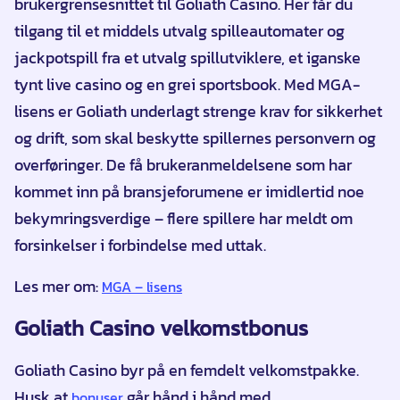
brukergrensesnittet til Goliath Casino. Her får du
tilgang til et middels utvalg spilleautomater og
jackpotspill fra et utvalg spillutviklere, et iganske
tynt live casino og en grei sportsbook. Med MGA-
lisens er Goliath underlagt strenge krav for sikkerhet
og drift, som skal beskytte spillernes personvern og
overføringer. De få brukeranmeldelsene som har
kommet inn på bransjeforumene er imidlertid noe
bekymringsverdige – flere spillere har meldt om
forsinkelser i forbindelse med uttak.
Les mer om:
MGA – lisens
Goliath Casino velkomstbonus
Goliath Casino byr på en femdelt velkomstpakke.
Husk at
går hånd i hånd med
bonuser