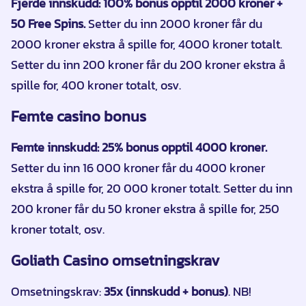
Fjerde innskudd: 100% bonus opptil 2000 kroner +
50 Free Spins.
Setter du inn 2000 kroner får du
2000 kroner ekstra å spille for, 4000 kroner totalt.
Setter du inn 200 kroner får du 200 kroner ekstra å
spille for, 400 kroner totalt, osv.
Femte casino bonus
Femte innskudd: 25% bonus opptil 4000 kroner.
Setter du inn 16 000 kroner får du 4000 kroner
ekstra å spille for, 20 000 kroner totalt. Setter du inn
200 kroner får du 50 kroner ekstra å spille for, 250
kroner totalt, osv.
Goliath Casino omsetningskrav
Omsetningskrav:
35x (innskudd + bonus)
. NB!