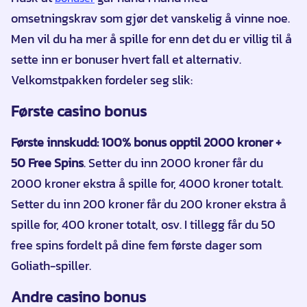
omsetningskrav som gjør det vanskelig å vinne noe.
Men vil du ha mer å spille for enn det du er villig til å
sette inn er bonuser hvert fall et alternativ.
Velkomstpakken fordeler seg slik:
Første casino bonus
Første innskudd: 100% bonus opptil 2000 kroner +
50 Free Spins
. Setter du inn 2000 kroner får du
2000 kroner ekstra å spille for, 4000 kroner totalt.
Setter du inn 200 kroner får du 200 kroner ekstra å
spille for, 400 kroner totalt, osv. I tillegg får du 50
free spins fordelt på dine fem første dager som
Goliath-spiller.
Andre casino bonus