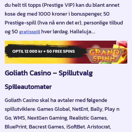
du helt til topps (Prestige VIP) kan du blant annet
kose deg med 1000 kroner i bonuspenger, 50
Prestige-spill (hva nå enn det er), personlige tilbud
og 50
hver lørdag. Halleluja….
gratisspill
Goliath Casino – Spillutvalg
Spilleautomater
Goliath Casino skal ha avtaler med følgende
spillutviklere: Games Global, NetEnt, Bally, Play n
Go, WMS, NextGen Gaming, Realistic Games,
BluePrint, Bacrest Games, iSoftBet. Aristocrat,