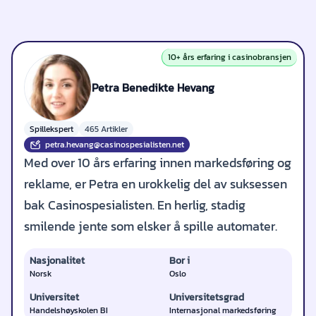
10+ års erfaring i casinobransjen
Petra Benedikte Hevang
Spillekspert
465 Artikler
petra.hevang@casinospesialisten.net
Med over 10 års erfaring innen markedsføring og
reklame, er Petra en urokkelig del av suksessen
bak Casinospesialisten. En herlig, stadig
smilende jente som elsker å spille automater.
Nasjonalitet
Bor i
Norsk
Oslo
Universitet
Universitetsgrad
Handelshøyskolen BI
Internasjonal markedsføring