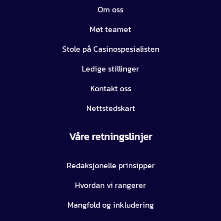
Om oss
Møt teamet
Stole på Casinospesialisten
Ledige stillinger
Kontakt oss
Nettstedskart
Våre retningslinjer
Redaksjonelle prinsipper
Hvordan vi rangerer
Mangfold og inkludering