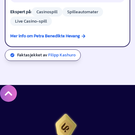
Ekspert på:
Casinospill
Spilleautomater
Live Casino-spill
Mer info om Petra Benedikte Hevang
Faktasjekket av
Filipp Kashuro