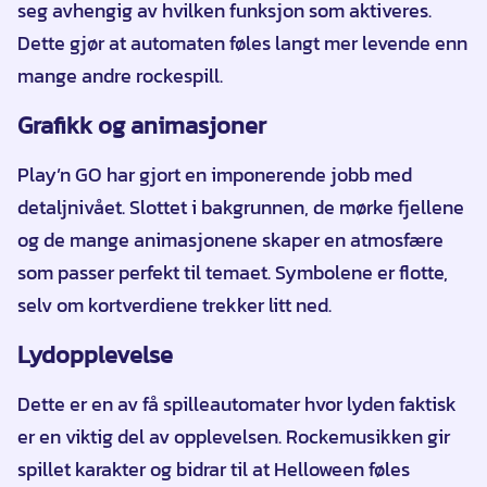
seg avhengig av hvilken funksjon som aktiveres.
Dette gjør at automaten føles langt mer levende enn
mange andre rockespill.
Grafikk og animasjoner
Play’n GO har gjort en imponerende jobb med
detaljnivået. Slottet i bakgrunnen, de mørke fjellene
og de mange animasjonene skaper en atmosfære
som passer perfekt til temaet. Symbolene er flotte,
selv om kortverdiene trekker litt ned.
Lydopplevelse
Dette er en av få spilleautomater hvor lyden faktisk
er en viktig del av opplevelsen. Rockemusikken gir
spillet karakter og bidrar til at Helloween føles