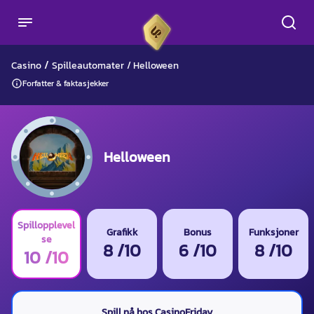
/
Casino
Spilleautomater
/
Helloween
Forfatter & faktasjekker
Helloween
Spillopplevel
Grafikk
Bonus
Funksjoner
se
8 /10
6 /10
8 /10
10 /10
Spill nå hos CasinoFriday