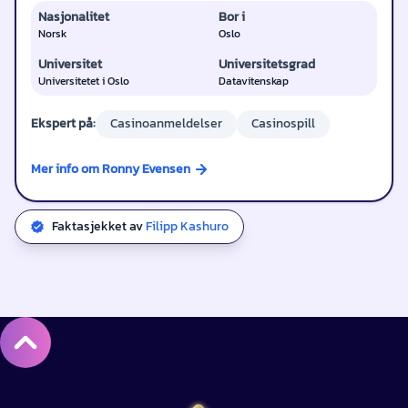
Nasjonalitet
Bor i
Norsk
Oslo
Universitet
Universitetsgrad
Universitetet i Oslo
Datavitenskap
Ekspert på:
Casinoanmeldelser
Casinospill
Mer info om Ronny Evensen
Faktasjekket av
Filipp Kashuro