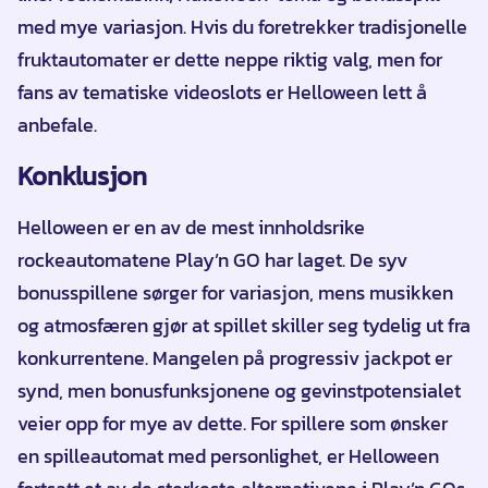
med mye variasjon. Hvis du foretrekker tradisjonelle
fruktautomater er dette neppe riktig valg, men for
fans av tematiske videoslots er Helloween lett å
anbefale.
Konklusjon
Helloween er en av de mest innholdsrike
rockeautomatene Play’n GO har laget. De syv
bonusspillene sørger for variasjon, mens musikken
og atmosfæren gjør at spillet skiller seg tydelig ut fra
konkurrentene. Mangelen på progressiv jackpot er
synd, men bonusfunksjonene og gevinstpotensialet
veier opp for mye av dette. For spillere som ønsker
en spilleautomat med personlighet, er Helloween