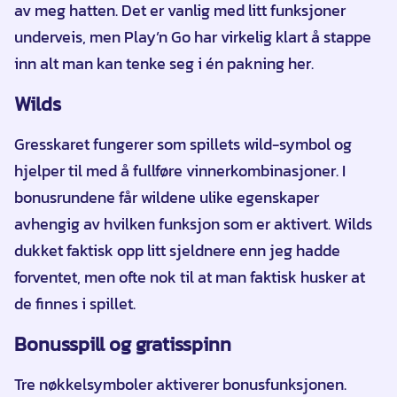
av meg hatten. Det er vanlig med litt funksjoner
underveis, men Play’n Go har virkelig klart å stappe
inn alt man kan tenke seg i én pakning her.
Wilds
Gresskaret fungerer som spillets wild-symbol og
hjelper til med å fullføre vinnerkombinasjoner. I
bonusrundene får wildene ulike egenskaper
avhengig av hvilken funksjon som er aktivert. Wilds
dukket faktisk opp litt sjeldnere enn jeg hadde
forventet, men ofte nok til at man faktisk husker at
de finnes i spillet.
Bonusspill og gratisspinn
Tre nøkkelsymboler aktiverer bonusfunksjonen.