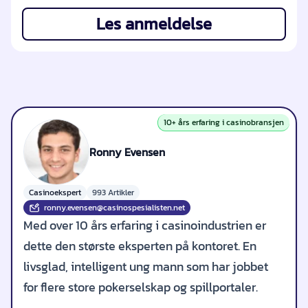
Les anmeldelse
10+ års erfaring i casinobransjen
Ronny Evensen
Casinoekspert
993 Artikler
ronny.evensen@casinospesialisten.net
Med over 10 års erfaring i casinoindustrien er
dette den største eksperten på kontoret. En
livsglad, intelligent ung mann som har jobbet
for flere store pokerselskap og spillportaler.