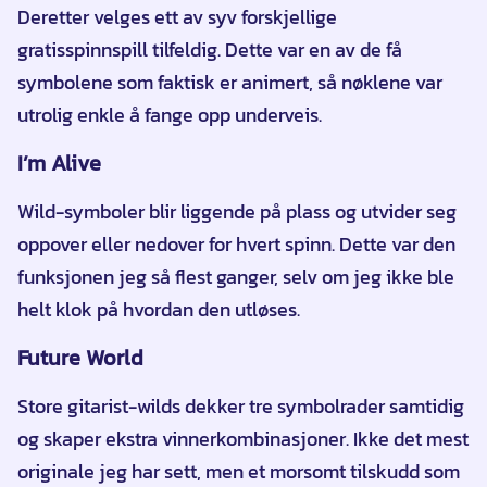
Deretter velges ett av syv forskjellige
gratisspinnspill tilfeldig. Dette var en av de få
symbolene som faktisk er animert, så nøklene var
utrolig enkle å fange opp underveis.
I’m Alive
Wild-symboler blir liggende på plass og utvider seg
oppover eller nedover for hvert spinn. Dette var den
funksjonen jeg så flest ganger, selv om jeg ikke ble
helt klok på hvordan den utløses.
Future World
Store gitarist-wilds dekker tre symbolrader samtidig
og skaper ekstra vinnerkombinasjoner. Ikke det mest
originale jeg har sett, men et morsomt tilskudd som