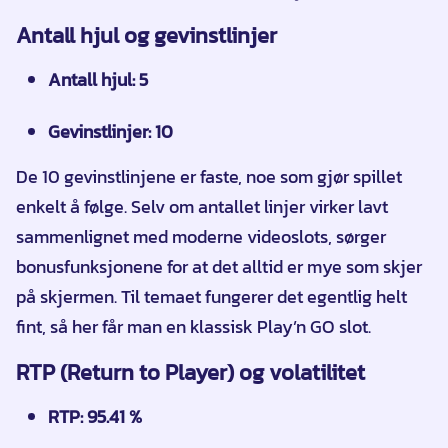
Antall hjul og gevinstlinjer
Antall hjul
: 5
Gevinstlinjer
: 10
De 10 gevinstlinjene er faste, noe som gjør spillet
enkelt å følge. Selv om antallet linjer virker lavt
sammenlignet med moderne videoslots, sørger
bonusfunksjonene for at det alltid er mye som skjer
på skjermen. Til temaet fungerer det egentlig helt
fint, så her får man en klassisk Play’n GO slot.
RTP (Return to Player) og volatilitet
RTP
: 95.41 %