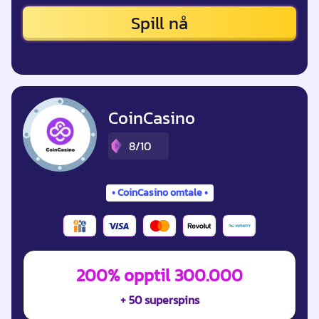
Spill nå
CoinCasino
8/10
CoinCasino omtale
200% opptil 300.000
+ 50 superspins