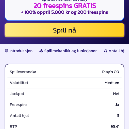
20 freespins GRATIS
+ 100% opptil 5.000 kr og 200 freespins
Spill nå
🟢 Introduksjon
🕹 Spillmekanikk og funksjoner
🍒 Antall hjul
Spilleverandør
Play'n GO
Volatilitet
Medium
Jackpot
Nei
Freespins
Ja
Antall hjul
5
RTP
95.41