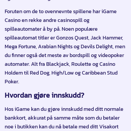
Foruten om de to ovennevnte spillene har iGame
Casino en rekke andre casinospill og
spilleautomater å by på. Noen populære
spilleautomat titler er Gonzos Quest, Jack Hammer,
Mega Fortune, Arabian Nights og Devils Delight, men
du finner også det meste av bordspill og videopoker
automater. Alt fra Blackjack, Roulette og Casino
Holdem til Red Dog, High/Low og Caribbean Stud
Poker.
Hvordan gjøre innskudd?
Hos iGame kan du gjøre innskudd med ditt normale
bankkort, akkurat på samme måte som du betaler
noe i butikken kan du nå betale med ditt Visakort