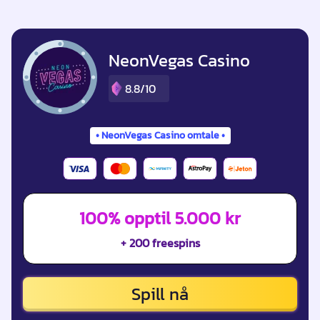
NeonVegas Casino
8.8/10
NeonVegas Casino omtale
100% opptil 5.000 kr
+ 200 freespins
Spill nå