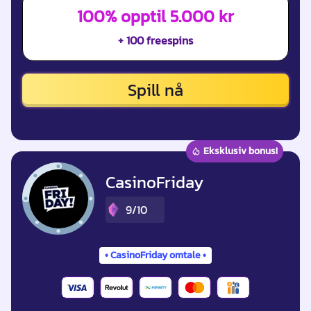
100% opptil 5.000 kr
+ 100 freespins
Spill nå
Eksklusiv bonus!
CasinoFriday
9/10
CasinoFriday omtale