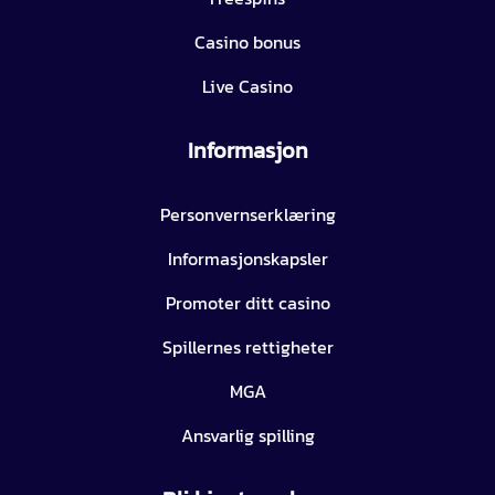
Casino bonus
Live Casino
Informasjon
Personvernserklæring
Informasjonskapsler
Promoter ditt casino
Spillernes rettigheter
MGA
Ansvarlig spilling