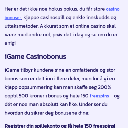
Her er det ikke noe hokus pokus, du får store
casino
, kjappe casinospill og enkle innskudds og
bonuser
uttaksmetoder. Akkurat som et online casino skal
være med andre ord, prøv det i dag og se om du er
enig!
iGame Casinobonus
iGame tilbyr kundene sine en omfattende og stor
bonus som er delt inn i flere deler, men for å gi en
kjapp oppsummering kan man skaffe seg 200%
opptil 500 kroner i bonus og hele 150
– og
freespins
dét er noe man absolutt kan like. Under ser du
hvordan du sikrer deg bonusene dine:
Registrer din spillekonto og få hele 150 freespins!