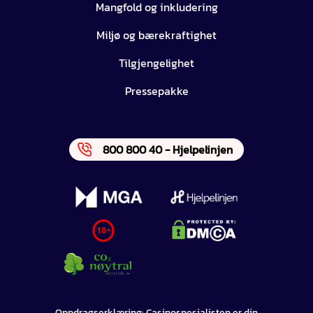
Mangfold og inkludering
Miljø og bærekraftighet
Tilgjengelighet
Pressepakke
800 800 40 - Hjelpelinjen
Oppdragserklæring: Casinospesialisten er din