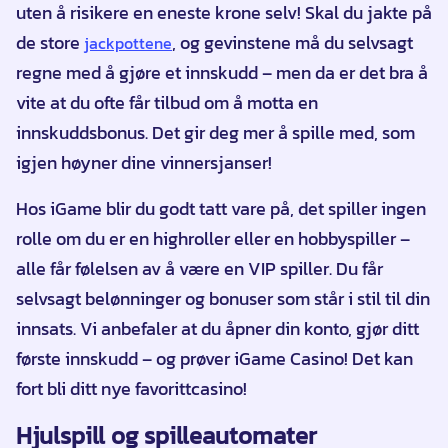
uten å risikere en eneste krone selv! Skal du jakte på
de store
, og gevinstene må du selvsagt
jackpottene
regne med å gjøre et innskudd – men da er det bra å
vite at du ofte får tilbud om å motta en
innskuddsbonus. Det gir deg mer å spille med, som
igjen høyner dine vinnersjanser!
Hos iGame blir du godt tatt vare på, det spiller ingen
rolle om du er en highroller eller en hobbyspiller –
alle får følelsen av å være en VIP spiller. Du får
selvsagt belønninger og bonuser som står i stil til din
innsats. Vi anbefaler at du åpner din konto, gjør ditt
første innskudd – og prøver iGame Casino! Det kan
fort bli ditt nye favorittcasino!
Hjulspill og spilleautomater