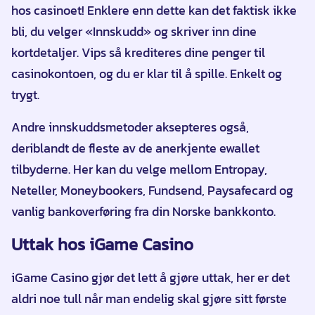
hos casinoet! Enklere enn dette kan det faktisk ikke
bli, du velger «Innskudd» og skriver inn dine
kortdetaljer. Vips så krediteres dine penger til
casinokontoen, og du er klar til å spille. Enkelt og
trygt.
Andre innskuddsmetoder aksepteres også,
deriblandt de fleste av de anerkjente ewallet
tilbyderne. Her kan du velge mellom Entropay,
Neteller, Moneybookers, Fundsend, Paysafecard og
vanlig bankoverføring fra din Norske bankkonto.
Uttak hos iGame Casino
iGame Casino gjør det lett å gjøre uttak, her er det
aldri noe tull når man endelig skal gjøre sitt første