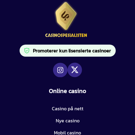
Promoterer kun lisensierte casinoer
Online casino
Casino på nett
Nye casino
Mobil casino