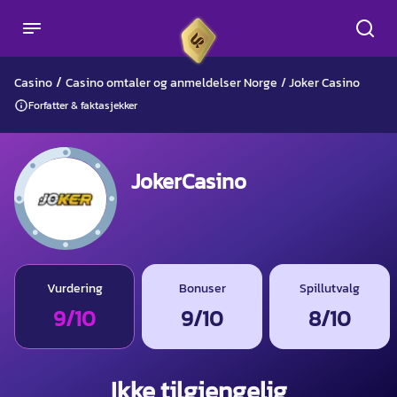
/
Casino
Casino omtaler og anmeldelser Norge
/
Joker Casino
Forfatter & faktasjekker
JokerCasino
Vurdering
Bonuser
Spillutvalg
9/10
9/10
8/10
Ikke tilgjengelig