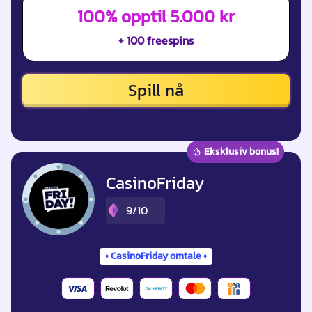
100% opptil 5.000 kr
+ 100 freespins
Spill nå
Eksklusiv bonus!
CasinoFriday
9/10
CasinoFriday omtale