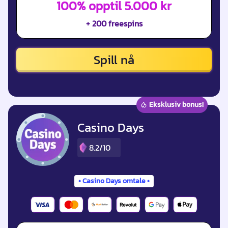
100% opptil 5.000 kr
+ 200 freespins
Spill nå
Eksklusiv bonus!
Casino Days
8.2/10
Casino Days omtale