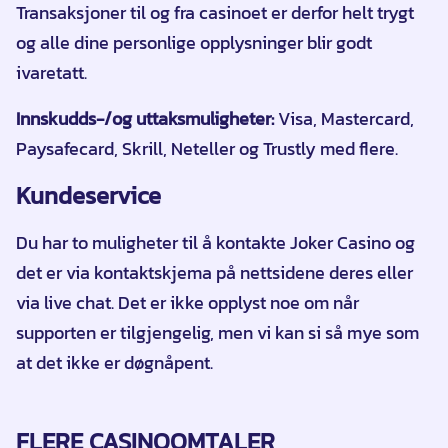
Transaksjoner til og fra casinoet er derfor helt trygt
og alle dine personlige opplysninger blir godt
ivaretatt.
Innskudds-/og uttaksmuligheter:
Visa, Mastercard,
Paysafecard, Skrill, Neteller og Trustly med flere.
Kundeservice
Du har to muligheter til å kontakte Joker Casino og
det er via kontaktskjema på nettsidene deres eller
via live chat. Det er ikke opplyst noe om når
supporten er tilgjengelig, men vi kan si så mye som
at det ikke er døgnåpent.
FLERE CASINOOMTALER