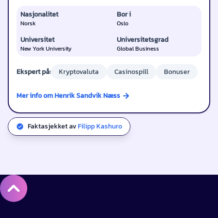
Nasjonalitet
Bor i
Norsk
Oslo
Universitet
Universitetsgrad
New York University
Global Business
Ekspert på:
Kryptovaluta
Casinospill
Bonuser
Mer info om Henrik Sandvik Næss
Faktasjekket av
Filipp Kashuro