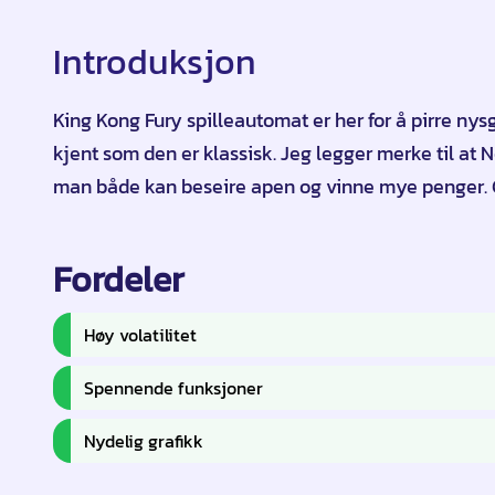
Introduksjon
King Kong Fury spilleautomat er her for å pirre nysgj
kjent som den er klassisk. Jeg legger merke til at N
man både kan beseire apen og vinne mye penger. Gra
Fordeler
Høy volatilitet
Spennende funksjoner
Nydelig grafikk