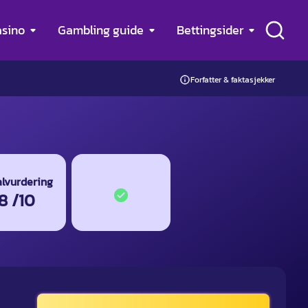
asino
Gambling guide
Bettingsider
Forfatter & faktasjekker
alvurdering
8 /10