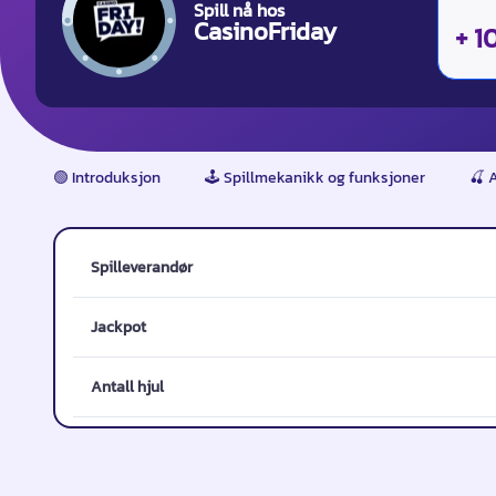
Spill nå hos
CasinoFriday
+ 1
🟢 Introduksjon
🕹 Spillmekanikk og funksjoner
🍒 A
Spilleverandør
Jackpot
Antall hjul