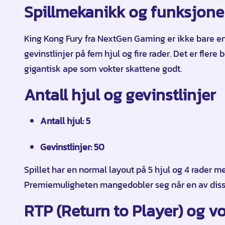
Spillmekanikk og funksjone
King Kong Fury fra NextGen Gaming er ikke bare en s
gevinstlinjer på fem hjul og fire rader. Det er fle
gigantisk ape som vokter skattene godt.
Antall hjul og gevinstlinjer
Antall hjul: 5
Gevinstlinjer: 50
Spillet har en normal layout på 5 hjul og 4 rader med
Premiemuligheten mangedobler seg når en av disse
RTP (Return to Player) og vol