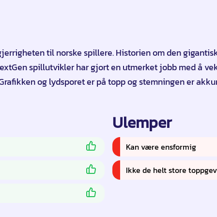
errigheten til norske spillere. Historien om den gigantiske
extGen spillutvikler har gjort en utmerket jobb med å vekk
fikken og lydsporet er på topp og stemningen er akkurat 
Ulemper
Kan være ensformig
Ikke de helt store toppge