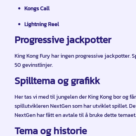
Kongs Call
Lightning Reel
Progressive jackpotter
King Kong Fury har ingen progressive jackpotter. S
50 gevinstlinjer.
Spilltema og grafikk
Her tas vi med til jungelen der King Kong bor og får 
spillutvikleren NextGen som har utviklet spillet. D
NextGen har fått en avtale til å bruke dette temaet
Tema og historie