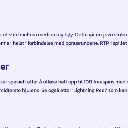
ger et sted mellom medium og høy. Dette gir en jevn strøm 
mier, helst i forbindelse med bonusrundene. RTP i spillet e
er
ser spesielt etter å utløse helt opp til 100 freespins med 
 midterste hjulene. Se også etter ‘Lightning Reel’ som kan