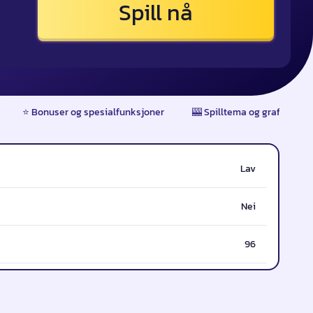
Spill nå
⭐️ Bonuser og spesialfunksjoner
🎰 Spilltema og grafikk
Lav
Nei
96