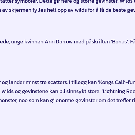
tter symboler. Dette gir flere og større gevinster. Wilds
 av skjermen fylles helt opp av wilds for å få de beste ge
de, unge kvinnen Ann Darrow med påskriften ’Bonus’. Får
g lander minst tre scatters. I tillegg kan ’Kongs Call’-f
av wilds og gevinstene kan bli sinnsykt store. ’Lightning 
 monster, noe som kan gi enorme gevinster om det treffer ri