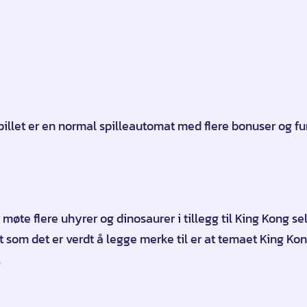
pillet er en normal spilleautomat med flere bonuser og fun
møte flere uhyrer og dinosaurer i tillegg til King Kong sel
et som det er verdt å legge merke til er at temaet King Ko
.