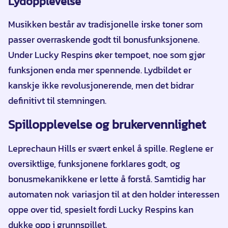
Lydopplevelse
Musikken består av tradisjonelle irske toner som
passer overraskende godt til bonusfunksjonene.
Under Lucky Respins øker tempoet, noe som gjør
funksjonen enda mer spennende. Lydbildet er
kanskje ikke revolusjonerende, men det bidrar
definitivt til stemningen.
Spillopplevelse og brukervennlighet
Leprechaun Hills er svært enkel å spille. Reglene er
oversiktlige, funksjonene forklares godt, og
bonusmekanikkene er lette å forstå. Samtidig har
automaten nok variasjon til at den holder interessen
oppe over tid, spesielt fordi Lucky Respins kan
dukke opp i grunnspillet.