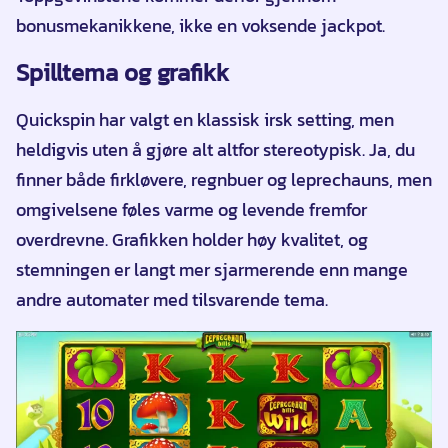
bonusmekanikkene, ikke en voksende jackpot.
Spilltema og grafikk
Quickspin har valgt en klassisk irsk setting, men
heldigvis uten å gjøre alt altfor stereotypisk. Ja, du
finner både firkløvere, regnbuer og leprechauns, men
omgivelsene føles varme og levende fremfor
overdrevne. Grafikken holder høy kvalitet, og
stemningen er langt mer sjarmerende enn mange
andre automater med tilsvarende tema.