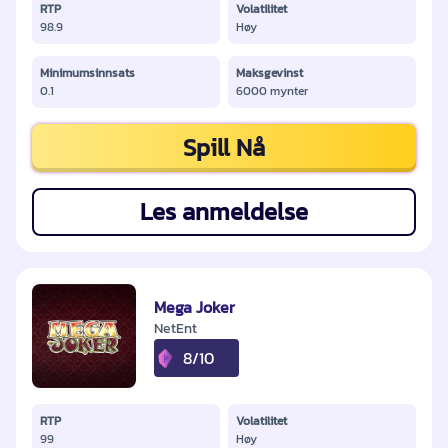
RTP
Volatilitet
98.9
Høy
Minimumsinnsats
Maksgevinst
0.1
6000 mynter
Spill Nå
Les anmeldelse
Mega Joker
NetEnt
8/10
RTP
Volatilitet
99
Høy