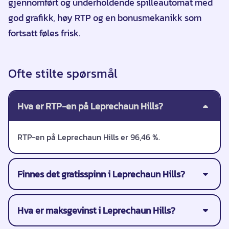
gjennomført og underholdende spilleautomat med
god grafikk, høy RTP og en bonusmekanikk som
fortsatt føles frisk.
Ofte stilte spørsmål
Hva er RTP-en på Leprechaun Hills?
RTP-en på Leprechaun Hills er 96,46 %.
Finnes det gratisspinn i Leprechaun Hills?
Hva er maksgevinst i Leprechaun Hills?