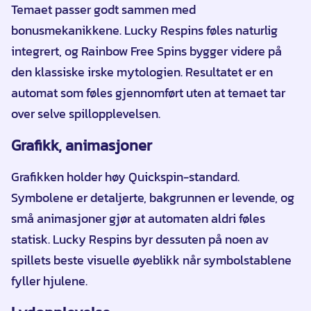
Temaet passer godt sammen med
bonusmekanikkene. Lucky Respins føles naturlig
integrert, og Rainbow Free Spins bygger videre på
den klassiske irske mytologien. Resultatet er en
automat som føles gjennomført uten at temaet tar
over selve spillopplevelsen.
Grafikk, animasjoner
Grafikken holder høy Quickspin-standard.
Symbolene er detaljerte, bakgrunnen er levende, og
små animasjoner gjør at automaten aldri føles
statisk. Lucky Respins byr dessuten på noen av
spillets beste visuelle øyeblikk når symbolstablene
fyller hjulene.