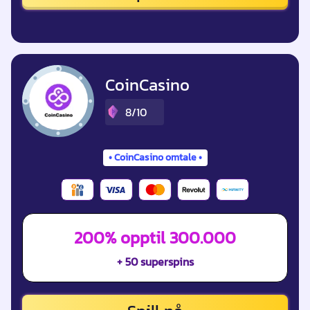
CoinCasino
8/10
CoinCasino omtale
200% opptil 300.000
+ 50 superspins