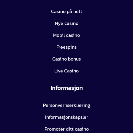
Casino på nett
Nye casino
Mobil casino
Freespins
Casino bonus
Live Casino
Informasjon
Personvernserklæring
Informasjonskapsler
Promoter ditt casino