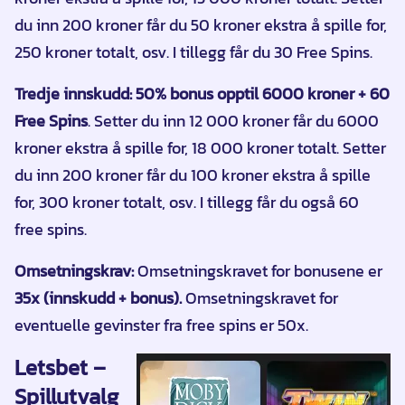
du inn 200 kroner får du 50 kroner ekstra å spille for,
250 kroner totalt, osv. I tillegg får du 30 Free Spins.
Tredje innskudd:
50% bonus opptil 6000 kroner + 60
Free Spins
. Setter du inn 12 000 kroner får du 6000
kroner ekstra å spille for, 18 000 kroner totalt. Setter
du inn 200 kroner får du 100 kroner ekstra å spille
for, 300 kroner totalt, osv. I tillegg får du også 60
free spins.
Omsetningskrav:
Omsetningskravet for bonusene er
35x (innskudd + bonus).
Omsetningskravet for
eventuelle gevinster fra free spins er 50x.
Letsbet –
Spillutvalg