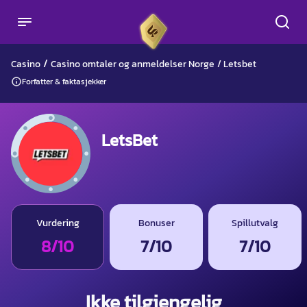
/
Casino
Casino omtaler og anmeldelser Norge
/
Letsbet
Forfatter & faktasjekker
LetsBet
Vurdering
Bonuser
Spillutvalg
8/10
7/10
7/10
Ikke tilgjengelig