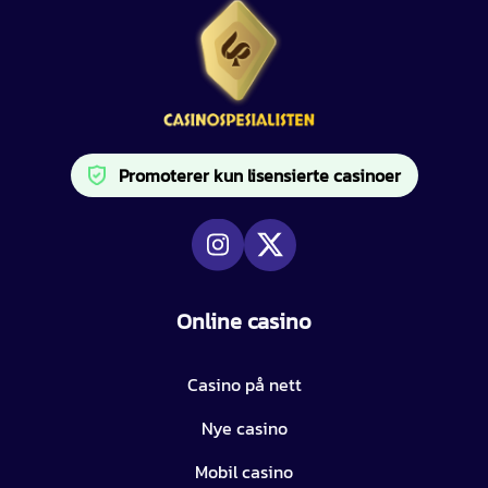
Promoterer kun lisensierte casinoer
Online casino
Casino på nett
Nye casino
Mobil casino