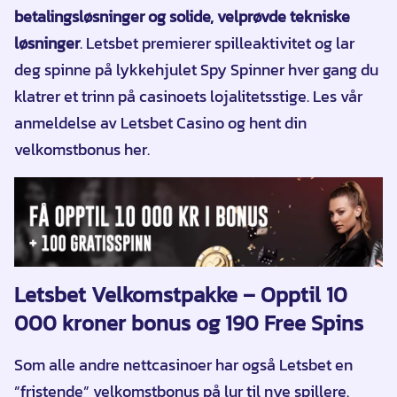
betalingsløsninger og solide, velprøvde tekniske
løsninger
. Letsbet premierer spilleaktivitet og lar
deg spinne på lykkehjulet Spy Spinner hver gang du
klatrer et trinn på casinoets lojalitetsstige. Les vår
anmeldelse av Letsbet Casino og hent din
velkomstbonus her.
Letsbet Velkomstpakke – Opptil 10
000 kroner bonus og 190 Free Spins
Som alle andre nettcasinoer har også Letsbet en
”fristende” velkomstbonus på lur til nye spillere.