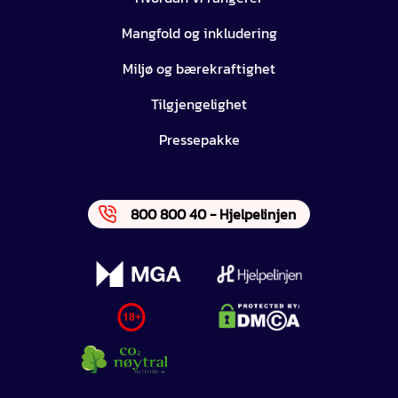
Mangfold og inkludering
Miljø og bærekraftighet
Tilgjengelighet
Pressepakke
800 800 40 - Hjelpelinjen