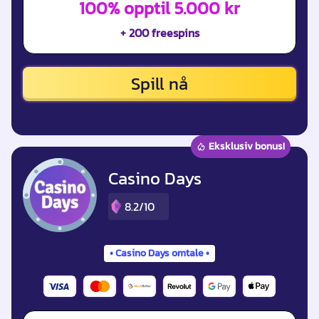
100% opptil 5.000 kr
+ 200 freespins
Spill nå
Eksklusiv bonus!
Casino Days
8.2/10
Casino Days omtale