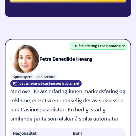
10+ års erfaring i casinobransjen
Petra Benedikte Hevang
Spillekspert
465 Artikler
petra.hevang@casinospesialisten.net
Med over 10 års erfaring innen markedsføring og
reklame, er Petra en urokkelig del av suksessen
bak Casinospesialisten. En herlig, stadig
smilende jente som elsker å spille automater.
Nasjonalitet
Bor i